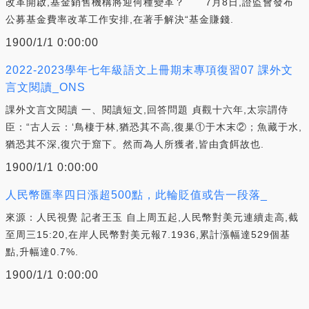
改革開啟,基金銷售機構將迎何種變革？ 7月8日,證監會發布
公募基金費率改革工作安排,在著手解決“基金賺錢.
1900/1/1 0:00:00
2022-2023學年七年級語文上冊期末專項復習07 課外文
言文閱讀_ONS
課外文言文閱讀 一、閱讀短文,回答問題 貞觀十六年,太宗謂侍
臣：“古人云：‘鳥棲于林,猶恐其不高,復巢①于木末②；魚藏于水,
猶恐其不深,復穴于窟下。然而為人所獲者,皆由貪餌故也.
1900/1/1 0:00:00
人民幣匯率四日漲超500點，此輪貶值或告一段落_
來源：人民視覺 記者王玉 自上周五起,人民幣對美元連續走高,截
至周三15:20,在岸人民幣對美元報7.1936,累計漲幅達529個基
點,升幅達0.7%.
1900/1/1 0:00:00