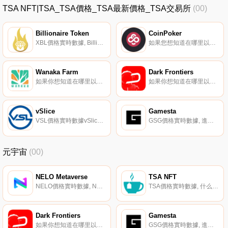
TSA NFT|TSA_TSA價格_TSA最新價格_TSA交易所
(00)
Billionaire Token
CoinPoker
XBL價格實時數據, Billionaire Token是一種加密貨幣代幣,在EOS平臺上運行。大多數其他硬幣或代幣都有某種挖掘系統。另一方面,Billionaire Token卻恰恰相反：它的特點是通貨緊縮機制,摧毀了30%的賭博硬幣。因此,隨著越來越多的人賭博,代幣變得越來越稀有.
如果您想知道在哪里以當前價格購買CoinPoker,目前交易｛CHPnname｝股票的頂級加密貨幣交易所是QuickSwap。您可以在我們的加密貨幣交易所頁面上找到其他列表。CoinPoker（CHP）是一種加密貨幣,在Polygon平臺上運行.
Wanaka Farm
Dark Frontiers
如果你想知道在哪里以當前價格購買Wanaka Farm,目前交易{Wanaka Farm]股票的頂級加密貨幣交易所是LBank、PancakeSwap（V2）和HotWANAt。您可以在我們的加密貨幣交易所頁面上找到其他列表.
如果你想知道在哪里以當前價格購買Dark Frontiers,目前交易{Dark Frontiers]股票的頂級加密貨幣交易所是CoinTiger、Gate.io、LATOKEN、PancakeSwap（V2）和HotDARKt。您可以在我們的加密貨幣交易所頁面上找到其他列表.
vSlice
Gamesta
VSL價格實時數據vSlice（VSL）是一種加密貨幣,在以太坊平臺上運行。vSlice的電流供應為33390496.0333756。最近已知的vSlice價格為0.01245339美元,在過去24小時內上漲了0.05美元。更多信息請訪問http://www.vslice.io/.
GSG價格實時數據, 進入GAMESTA,這是一個由人工智能驅動的公會,使投資者能夠連接并授權世界各地成千上萬的游戲玩家賺取收入。預計未來5年,游戲業的價值將超過2680億美元.
元宇宙
(00)
NELO Metaverse
TSA NFT
NELO價格實時數據, NELO是一個協議和框架,用于構建和連接與以太坊兼容的區塊鏈網絡,克服以太坊區塊鏈網絡的限制。速度、安全性和可擴展性是NELO的優先事項和原則。從簡單的舉措到最困難的挑戰,我們免費開放的材料和支持性環境旨在讓每個人都能將自己的愿景轉化為“現實”.
TSA價格實時數據, 什么是二進制？TSA是一個新的數字NFT藝術跨鏈市場,建立在幣安智能鏈和以太坊之上?網絡,由本機治理令牌TSA和DeFi解決方案提供支持。它目前有4個空間：NFT市場、NFT孵化器、NFT金融和TSA元游戲.
Dark Frontiers
Gamesta
如果你想知道在哪里以當前價格購買Dark Frontiers,目前交易{Dark Frontiers]股票的頂級加密貨幣交易所是CoinTiger、Gate.io、LATOKEN、PancakeSwap（V2）和HotDARKt。您可以在我們的加密貨幣交易所頁面上找到其他列表.
GSG價格實時數據, 進入GAMESTA,這是一個由人工智能驅動的公會,使投資者能夠連接并授權世界各地成千上萬的游戲玩家賺取收入。預計未來5年,游戲業的價值將超過2680億美元.