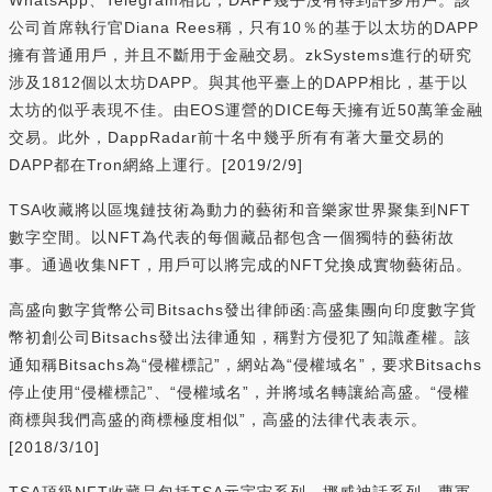
公司首席執行官Diana Rees稱，只有10％的基于以太坊的DAPP
擁有普通用戶，并且不斷用于金融交易。zkSystems進行的研究
涉及1812個以太坊DAPP。與其他平臺上的DAPP相比，基于以
太坊的似乎表現不佳。由EOS運營的DICE每天擁有近50萬筆金融
交易。此外，DappRadar前十名中幾乎所有有著大量交易的
DAPP都在Tron網絡上運行。[2019/2/9]
TSA收藏將以區塊鏈技術為動力的藝術和音樂家世界聚集到NFT
數字空間。以NFT為代表的每個藏品都包含一個獨特的藝術故
事。通過收集NFT，用戶可以將完成的NFT兌換成實物藝術品。
高盛向數字貨幣公司Bitsachs發出律師函:高盛集團向印度數字貨
幣初創公司Bitsachs發出法律通知，稱對方侵犯了知識產權。該
通知稱Bitsachs為“侵權標記”，網站為“侵權域名”，要求Bitsachs
停止使用“侵權標記”、“侵權域名”，并將域名轉讓給高盛。“侵權
商標與我們高盛的商標極度相似”，高盛的法律代表表示。
[2018/3/10]
TSA頂級NFT收藏品包括TSA元宇宙系列、挪威神話系列、曹軍