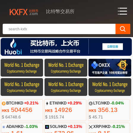
比特幣交易所
BTC/HKD
+0.21%
ETH/HKD
+0.29%
LTC/HKD
-0.04%
504456
14926
356.13
HK$
HK$
HK$
$ 64748.6
$ 1915.74
$ 45.71
ADA/HKD
-1.03%
SOL/HKD
+0.13%
XRP/HKD
-0.21%