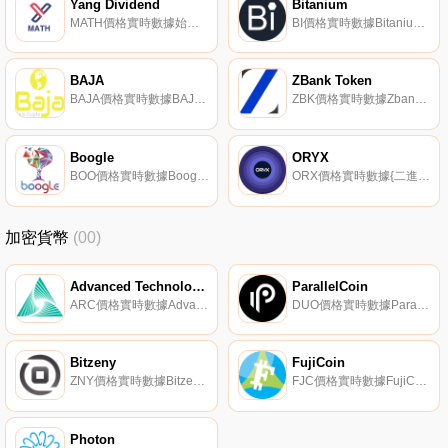
Yang Dividend
Bitanium
MATH價格實時數據始于2019年8月的Yang Dividend|Andrew Yang代幣是一種可收集的代幣,旨在激勵對Andrew Yang的支持；他2020年的總統候選人資格和他的競選理念,如民主美元、全民基本收入和以人為本的資本主義.
BI價格實時數據Bitanium旨在通過其ERC20代幣提供高性能的企業首個區塊鏈。BI是從頭開始建造的,以體現力量和穩定性.
BAJA
ZBank Token
BAJA價格實時數據BAJA將自己描述為墨西哥的加密貨幣。
ZBK價格實時數據Zbank Token于2020年4月9日推出,是一個智能合約平臺,使開發者能夠構建去中心化的應用程序.
Boogle
ORYX
BOO價格實時數據Boogle聲稱是世界上第一個去中心化的搜索引擎,用戶可以在搜索時賺取加密貨幣。Boogle的搜索引擎是為了不受內容的壟斷控制或管轄限制而建立的。其排名和搜索數據存儲在混合區塊鏈上,目的是確保對其數據的分散控制.
ORX價格實時數據{二進制}-；其愿景是通過構建平臺并將其集成到各種電子商務商店、游戲平臺、互聯網服務和不同的加密貨幣平臺中,為用戶提供完全的滿意度.
加密貨幣
(00)
Advanced Technology Coin
ParallelCoin
ARC價格實時數據Advanced Technology Coin（ARC）是一種加密貨幣。用戶可以通過挖掘過程生成ARC。Advanced Technology Coin的電流供應為29835562.09256306.
DUO價格實時數據ParallelCoin（DUO）是一種于2014年推出的加密貨幣。用戶可以通過挖掘過程生成DUO。ParallelCoin的電流供應為314718.641345。最近已知的ParallelCoin價格為0.19686697美元,在過去24小時內上漲了0.00.
Bitzeny
FujiCoin
ZNY價格實時數據Bitzeny（ZNY）是一種加密貨幣。用戶可以通過挖掘過程生成ZNY。Bitzeny目前的供應量為197510000,流通量為75614500。Bitzeny的最后已知價格為0.00021814美元,在過去24小時內上漲了0.00.
FJC價格實時數據FujiCoin（FJC）是一種加密貨幣。用戶可以通過挖掘過程生成FJC。FujiCoin的電流供應量為4293543833。最近已知的FujiCoin價格為0.00019333美元,在過去24小時內上漲了0.00.
Photon