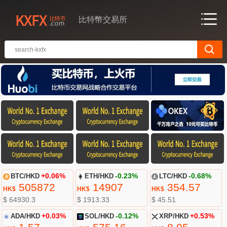
比特幣交易所
BTC/HKD
+0.06%
ETH/HKD
-0.23%
LTC/HKD
-0.68%
505872
14907
354.57
HK$
HK$
HK$
$ 64930.3
$ 1913.33
$ 45.51
ADA/HKD
+0.03%
SOL/HKD
-0.12%
XRP/HKD
+0.53%