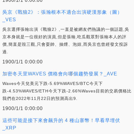
1900/1/1 0:00:00
吳京《戰狼2》：張瀚根本不適合出演硬漢形象（圖）
_VES
吳京選擇張翰出演《戰狼2》,一直是被網友們熱議的一個話題,吳
京本身就是一位很好的演員,但是張翰,吃瓜觀眾對張翰本人的評
價,簡直是毀三觀,只會耍帥、抽煙、泡妞,而吳京也曾經發文投訴
過.
1900/1/1 0:00:00
加密冬天里WAVES 價格會向哪個趨勢發展？_AVE
Waves今天兌美元下跌-5.69%WAVES/BTC今天下
跌-4.53%WAVES/ETH今天下跌-2.66%Waves目前的交易價格比
我們在2022年11月22日的預測高出9.
1900/1/1 0:00:00
這些可能是接下來會飆升的 4 種山寨幣！早看早埋伏
_XRP