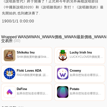
《說唱新世代》終于開播了！正式和今年的另外兩檔說唱節目
《中國新說唱2020》和《說唱聽我的》對打！《說唱聽我的》最
先開始的,也到總決賽了.
1900/1/1 0:00:00
Wrapped WAN|WWAN_WWAN價格_WWAN最新價格_WWAN
交易所
(00)
Shikoku Inu
Lucky Irish Inu
SHIK價格實時數據Shikoku Inu是一種革命性的新加密貨幣,旨在解決困擾該行業的一些問題。四國島的創建者決心給每個人一個公平的成功機會,這就是為什么他們向索拉納社區空投了總供應量的50%。這意味著任何人都可以免費獲得一些四國幣,讓他們有機會投資加密貨幣,而無需使用自己的個人資金.
LUCKYCLOVER價格實時數據, 我們將互相幫助建造通往月球的彩虹橋。如果我們中的一個人摔倒了,他/她必須在彩虹的盡頭殺死小妖精,偷走它的黃金并重新分配給我們所有人。幸運之神是一種獨特的代幣,每6小時有一次蛋糕反射,并且是一個迷你頭獎,只要達到100個蛋糕,就會隨機獎勵一個幸運的幸運之神.
Floki Loves ADA
Crowny
FADA價格實時數據, 認識Floki社區的最新成員。弗洛基與眾不同,遠勝于他之前的兄弟姐妹,因為他建立在兩個智能平臺上（Bincance智能鏈和Cardano）具有更多功能,如NFT和Staking我們的迭代更可愛Floki Loves ADA是一個100%由社區驅動的通貨緊縮Defi代幣,
如果你想知道在哪里以當前價格購買Crowny,目前交易{Crowny]股票的頂級加密貨幣交易所是AscendEX（BitMax）、Jupiter和Raydium。您可以在我們的加密貨幣交易所頁面上找到其他列表。Crowny創建了一個新的平臺來幫助解決廣告界目前的一些困境.
DeFine
Potato
如果你想知道在哪里以當前價格購買DeFine,目前交易{DeFine]股票的頂級加密貨幣交易所是BTCEX、KuCoin、Gate.io、MEXC和Bithumb。您可以在我們的加密貨幣交易所頁面上找到其他列表.
如果你想知道在哪里以當前價格購買Potato,目前交易{Potato]股票的頂級加密貨幣交易所是Bitrue。您可以在我們的加密貨幣交易所頁面上找到其他列表。Potato是建立在索拉納網絡上的革命記憶代幣.