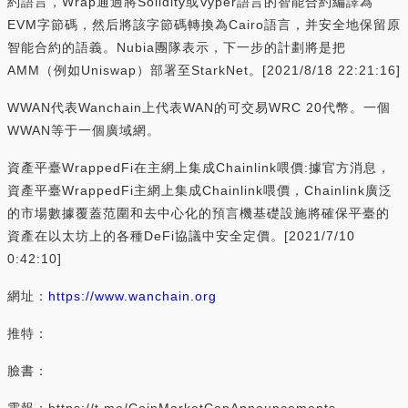
約語言，Wrap通過將Solidity或Vyper語言的智能合約編譯為
EVM字節碼，然后將該字節碼轉換為Cairo語言，并安全地保留原
智能合約的語義。Nubia團隊表示，下一步的計劃將是把
AMM（例如Uniswap）部署至StarkNet。[2021/8/18 22:21:16]
WWAN代表Wanchain上代表WAN的可交易WRC 20代幣。一個
WWAN等于一個廣域網。
資產平臺WrappedFi在主網上集成Chainlink喂價:據官方消息，
資產平臺WrappedFi主網上集成Chainlink喂價，Chainlink廣泛
的市場數據覆蓋范圍和去中心化的預言機基礎設施將確保平臺的
資產在以太坊上的各種DeFi協議中安全定價。[2021/7/10
0:42:10]
網址：
https://www.wanchain.org
推特：
臉書：
電報：https://t.me/CoinMarketCapAnnouncements