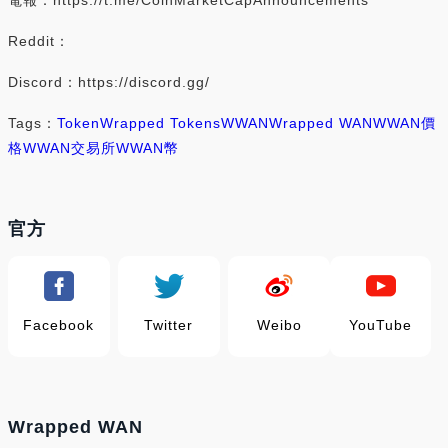
Reddit：
Discord：https://discord.gg/
Tags：
Token
Wrapped Tokens
WWAN
Wrapped WAN
WWAN價
格
WWAN交易所
WWAN幣
官方
Facebook
Twitter
Weibo
YouTube
Wrapped WAN