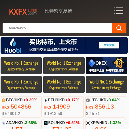
比特幣交易所
BTC/HKD
+0.29%
ETH/HKD
+0.17%
LTC/HKD
-0.04%
504866
14909
356.13
HK$
HK$
HK$
$ 64801.2
$ 1913.59
$ 45.71
ADA/HKD
-3.68%
SOL/HKD
+0.51%
XRP/HKD
-1.32%