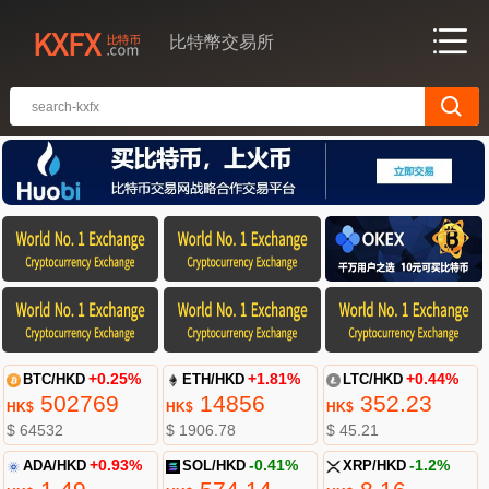
比特幣交易所
BTC/HKD
+0.25%
ETH/HKD
+1.81%
LTC/HKD
+0.44%
502769
14856
352.23
HK$
HK$
HK$
$ 64532
$ 1906.78
$ 45.21
ADA/HKD
+0.93%
SOL/HKD
-0.41%
XRP/HKD
-1.2%