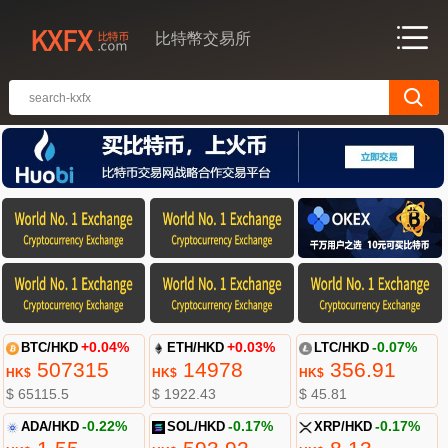
比特幣交易所
BTC/HKD
+0.04%
ETH/HKD
+0.03%
LTC/HKD
-0.07%
507315
14978
356.91
HK$
HK$
HK$
$ 65115.5
$ 1922.43
$ 45.81
ADA/HKD
-0.22%
SOL/HKD
-0.17%
XRP/HKD
-0.17%