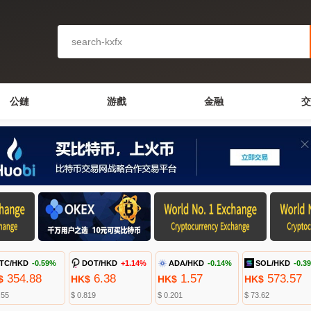
公鏈
游戲
金融
交
TC/HKD
-0.59%
DOT/HKD
+1.14%
ADA/HKD
-0.14%
SOL/HKD
-0.3
354.88
6.38
1.57
573.57
$
HK$
HK$
HK$
.55
$ 0.819
$ 0.201
$ 73.62