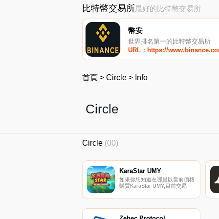
比特幣交易所
最好的比特幣交易所
幣安
世界排名第一的比特幣交易所
URL：https://www.binance.c
首頁
>
Circle
>
Info
Circle
Circle
(00)
KaraStar UMY
如果你想知道在哪里以當前價格
購買KaraStar UMY,目前交易
{KaraStar UMY]股票的頂級加密
貨幣交易所是
PancakeSwap（V2）。您可以
在我們的加密貨幣交易所頁面上
找到其他列表.
Zebec Protocol