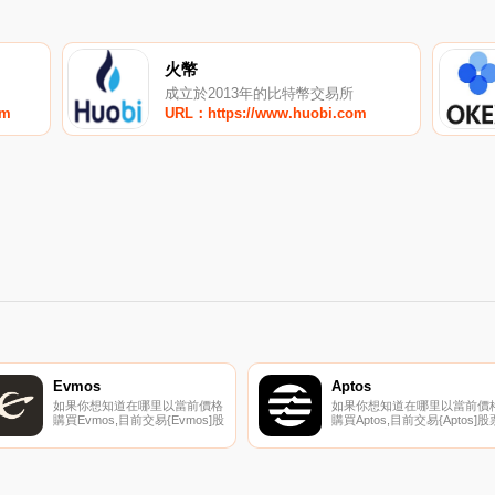
火幣
成立於2013年的比特幣交易所
om
URL：https://www.huobi.com
Evmos
Aptos
如果你想知道在哪里以當前價格
如果你想知道在哪里以當前價
購買Evmos,目前交易{Evmos]股
購買Aptos,目前交易{Aptos]股
票的頂級加密貨幣交易所是
的頂級加密貨幣交易所是
Bitget、DigiFinex、BingX、
Binance、OKX、Deepcoin、
XT.COM和HuoEVMOS。您可
CoinW和BTCEX。您可以在我
以在我們的加密貨幣交易所頁面
們的加密貨幣交易所頁面上找
上找到其他列表。Evmos是一種
其他列表.