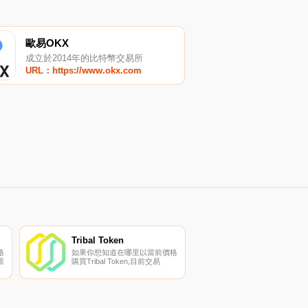
歐易OKX
成立於2014年的比特幣交易所
URL：https://www.okx.com
Tribal Token
格
如果你想知道在哪里以當前價格
票
購買Tribal Token,目前交易
{Tribal Token]股票的頂級加密貨
幣交易所是KuCoin。您可以在
我們的加密貨幣交易所頁面上找
到
到其他列表。中小型企業對新興
市場經濟體至關重要,在拉丁美