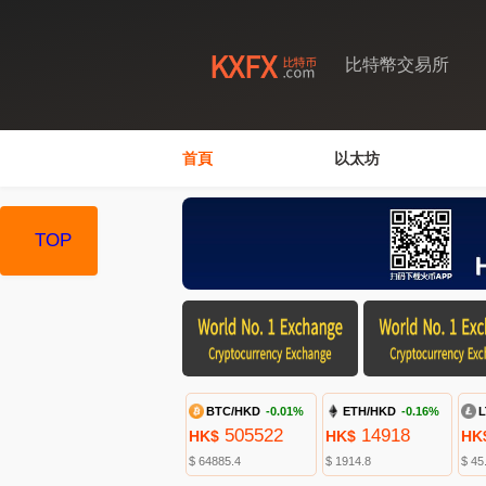
比特幣交易所
首頁
以太坊
TOP
BTC/HKD
-0.01%
ETH/HKD
-0.16%
L
505522
14918
HK$
HK$
HK
$ 64885.4
$ 1914.8
$ 45