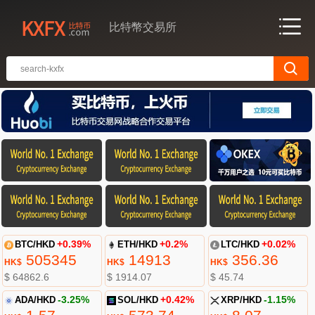
比特幣交易所
BTC/HKD
+0.39%
ETH/HKD
+0.2%
LTC/HKD
+0.02%
505345
14913
356.36
HK$
HK$
HK$
$ 64862.6
$ 1914.07
$ 45.74
ADA/HKD
-3.25%
SOL/HKD
+0.42%
XRP/HKD
-1.15%