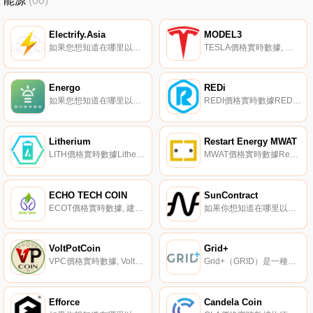
能源
(00)
Electrify.Asia
MODEL3
如果您想知道在哪里以當前價格購買Electrify.Asia,目前交易｛ELECnname｝股票的頂級加密貨幣交易所是Gate.io。您可以在我們的加密貨幣交易所頁面上找到其他交易所。Electrify.Asia（ELEC）是一種加密貨幣,在以太坊平臺上運行.
TESLA價格實時數據, 回想起來,這是不可避免的。你的保險詞是什么？特斯拉被列為全球；是最暢銷的插電式和電池電動乘用車制造商,2020年插電式市場份額為16%,電池電動市場份額為23%。模型3是世界；作為史上最暢銷的插電式電動汽車,Model Y估計與特斯拉Model 3共享75%的零部件.
Energo
REDi
如果您想知道在哪里以當前價格購買Energo,目前交易｛TSLnname｝股票的頂級加密貨幣交易所是Gate.io。您可以在我們的加密貨幣交易所頁面上找到其他交易所。Energo（TSL）是一種加密貨幣。Energo目前的供應量為1000000000,流通量為602378919.746.
REDI價格實時數據REDi致力于為全球可再生能源行業建立一個基于區塊鏈的數據市場。REDi基礎設施網將使各種可再生能源生產商、消費者和行業專家能夠整合、驗證和分發數據,以尋求提高行業生產力和效率.
Litherium
Restart Energy MWAT
LITH價格實時數據Litherium正在創造一種顛覆世界的貨幣模式,讓小資本投資者顛覆傳統的鋰精礦資產投資。投資者無需承擔持有、轉讓、交易、儲存等傳統期貨資產的風險和技術問題,只需投資{比納美}即可完成對新能源消費性鋰精礦的等價投資.
MWAT價格實時數據Restart Energy MWAT（MWAT）是一種加密貨幣,在以太坊平臺上運行。Restart Energy MWAT目前的供應量為500000000。最近已知的Restart Energy MWAT價格為0.00817849美元,在過去24小時內下跌了-0.38.
ECHO TECH COIN
SunContract
ECOT價格實時數據, 建立一個去中心化的網絡,監測向公司和機構提供的不可再生能源,并監測發生的非法消費。可以設置傳感器來監控這些公司的消費情況。網絡可以跟蹤這些數據,并將其直接輸入智能合約。智能合約可以用來對這些設施進行罰款或發出警告,還可以向因企業濫用而面臨潛在污染的城市發出警報.
如果你想知道在哪里以當前價格購買SunContract,目前交易{SunContract]股票的頂級加密貨幣交易所是HuoSNC和YoBit。您可以在我們的加密貨幣交易所頁面上找到其他列表.
VoltPotCoin
Grid+
VPC價格實時數據, VoltPotCoin旨在為可再生能源和電動交通部門提供一種去中心化的支付方式。它聲稱是第一個去中心化的對等支付網絡,適用于在可再生能源和電動交通交易方面尋求自由、隱私和安全的人。VOLTPOT?有限公司成立于2016年.
Grid+（GRID）是一種加密貨幣,在以太坊平臺上運行。Grid+目前的供應量為30000000份,流通量為39236491份。Grid+的最后已知價格為0.20818945美元,在過去24小時內上漲了0.00。它目前在5個活躍市場交易,在過去24小時內交易了0.00美元.
Efforce
Candela Coin