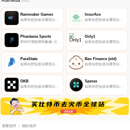
Alameda
(00)
Rainmaker Games
InsurAce
如果你想知道在哪里以當前價格購買Rainmaker Games,目前交易{Rainmaker Games]股票的頂級加密貨幣交易所是ByRAINt、HuoRAIN、MEXC、BKEX和PancakeSwap（V2）。您可以在我們的加密貨幣交易所頁面上找到其他列表.
如果你想知道在哪里以當前價格購買InsurAce,目前交易{InsurAce]股票的頂級加密貨幣交易所是ByINSURt、BingX、Gate.io、HuoINSUR和MEXC。您可以在我們的加密貨幣交易所頁面上找到其他列表.
Phantasia Sports
Only1
$FANT價格實時數據, 什么是Phantasia Sports？Phantasia是第一個利用區塊鏈技術為夢幻體育玩家帶來區塊鏈好處的夢幻體育平臺。通過Phantasia；在Play to Earn模型中,用戶可以通過贏得比賽和完成游戲內任務來賺取$FANT代幣.
如果你想知道在哪里以當前價格購買Only1,目前交易{Only1]股票的頂級加密貨幣交易所是KuCoin、Gate.io、HuoLIKE、MEXC和BKEX。您可以在我們的加密貨幣交易所頁面上找到其他列表.
ParaState
Bao Finance (old)
如果你想知道在哪里以當前價格購買ParaState,目前交易{ParaState]股票的頂級加密貨幣交易所是MEXC。您可以在我們的加密貨幣交易所頁面上找到其他列表.
如果你想知道在哪里以當前價格購買Bao Finance (old),目前交易{Bao Finance (old)]股票的頂級加密貨幣交易所是Gate.io、Uniswap（V2）、SushiSwap、SushiSwap（Gnosis）和Honeyswap.
OKB
Sperax
如果你想知道在哪里以當前價格購買OKB,目前交易{OKB]股票的頂級加密貨幣交易所是OKX、CoinW、Hotcoin Global、LBank和SuperEx。您可以在我們的加密貨幣交易所頁面上找到其他列表.
如果你想知道在哪里以當前價格購買Sperax,目前交易{Sperax]股票的頂級加密貨幣交易所是CoinW、Bitrue、DigiFinex、BingX和KuCoin。您可以在我們的加密貨幣交易所頁面上找到其他列表.
聯繫我們
關於我們