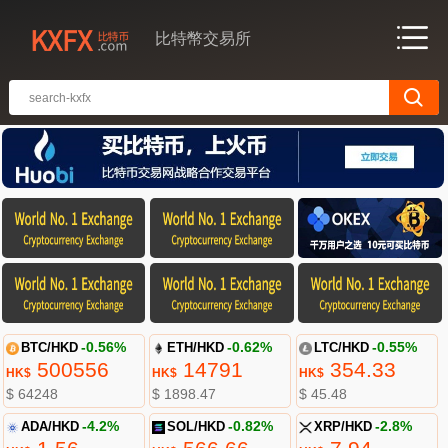
比特幣交易所
BTC/HKD
-0.56%
ETH/HKD
-0.62%
LTC/HKD
-0.55%
500556
14791
354.33
HK$
HK$
HK$
$ 64248
$ 1898.47
$ 45.48
ADA/HKD
-4.2%
SOL/HKD
-0.82%
XRP/HKD
-2.8%