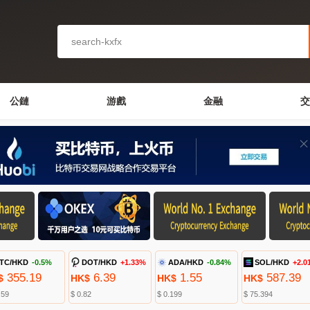
公鏈
游戲
金融
交
TC/HKD
-0.5%
DOT/HKD
+1.33%
ADA/HKD
-0.84%
SOL/HKD
+2.0
355.19
6.39
1.55
587.39
$
HK$
HK$
HK$
.59
$ 0.82
$ 0.199
$ 75.394