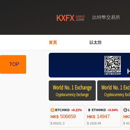
比特幣交易所
首頁
以太坊
TOP
BTC/HKD
+0.22%
ETH/HKD
+0.04%
L
506659
14947
HK$
HK$
HK
$ 65031.3
$ 1918.49
$ 45