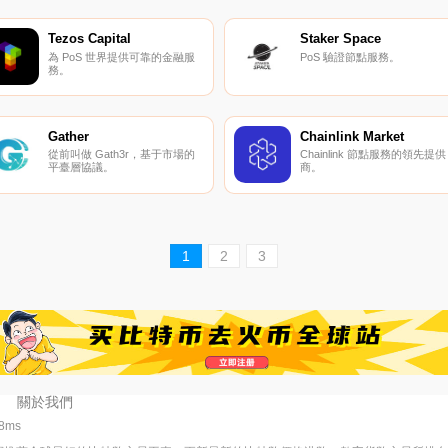
Tezos Capital
Staker Space
為 PoS 世界提供可靠的金融服
PoS 驗證節點服務。
務。
Gather
Chainlink Market
從前叫做 Gath3r，基于市場的
Chainlink 節點服務的領先提供
平臺層協議。
商。
1
2
3
關於我們
08ms