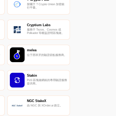
隸屬于 ? Crypto Union 加密銀
行平臺。
Cryptium Labs
服務于 Tezos、Cosmos 或
Polkadot 等權益證明區塊鏈。
melea
營
位于西班牙的驗證節點服務商。
Stakin
。
PoS 區塊鏈網絡的專用驗證服務
提供商。
NGC StakeX
由 NGC 與 XOrder.ai 創立。