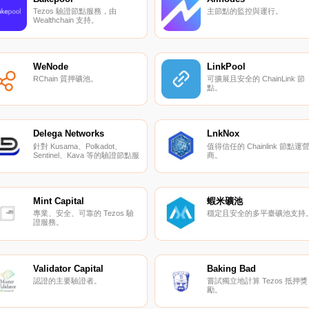
Tezos 驗證節點服務，由
主節點的監控與運行。
Wealthchain 支持。
WeNode
LinkPool
RChain 質押礦池。
可擴展且安全的 ChainLink 節
點。
Delega Networks
LnkNox
針對 Kusama、Polkadot、
值得信任的 Chainlink 節點運
Sentinel、Kava 等的驗證節點服
商。
務。
Mint Capital
蝦米礦池
專業、安全、可靠的 Tezos 驗
穩定且安全的多平臺礦池支持
證服務。
Validator Capital
Baking Bad
認證的主要驗證者。
嘗試獨立地計算 Tezos 抵押獎
勵。