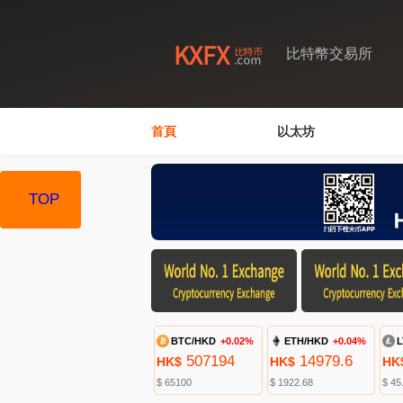
比特幣交易所
首頁
以太坊
TOP
BTC/HKD
+0.02%
ETH/HKD
+0.04%
L
507194
14979.6
HK$
HK$
HK
$ 65100
$ 1922.68
$ 45