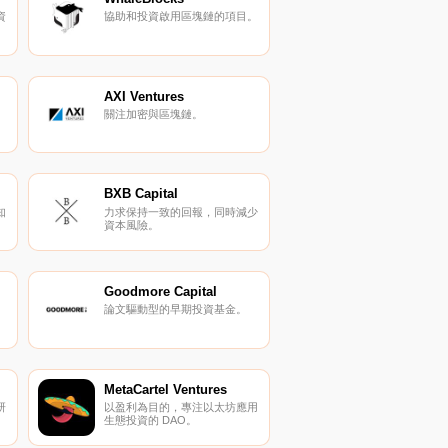
資
協助和投資啟用區塊鏈的項目。
AXI Ventures
關注加密與區塊鏈。
BXB Capital
知
力求保持一致的回報，同時減少
資本風險。
Goodmore Capital
論文驅動型的早期投資基金。
MetaCartel Ventures
研
以盈利為目的，專注以太坊應用
生態投資的 DAO。