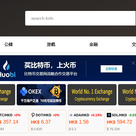
公鏈
游戲
金融
交
TC/HKD
+0%
DOT/HKD
+0%
ADA/HKD
+0.14%
SOL/HKD
-0.0
357.14
6.37
1.56
594.72
$
HK$
HK$
HK$
.84
$ 0.818
$ 0.2
$ 76.334