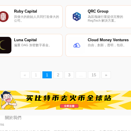
Ruby Capital
QRC Group
與偉大的創始人共同打造偉大的
為區塊鏈行業提供完整的
公司。
RegTech 解決方案。
Luna Capital
Cloud Money Ventures
偏重 DAG 加密數字基金。
自由，創新，透明，包容。
«
1
1
2
3
...
15
»
關於我們
5ms