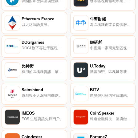
韓國的加密與區塊鏈媒體。
發布區塊鏈領域專業、前沿、有趣的內容。
Ethereum France
牛幣財經
以太坊法語資訊。
為區塊鏈創業者提供服務。
DOGIgames
鏈研所
DOGI 旗下專注于區塊鏈游戲行業的媒體。
中國第一家研究型區塊鏈垂直媒體。
比特街
U.Today
有用的區塊鏈資訊，幫助了解數字貨幣生態。
涵蓋加密、區塊鏈等新一代技術。
Satoshiand
BITV
原創與令人深省的觀點。
區塊鏈相關內容資訊站。
IMEOS
CoinSpeaker
EOS 生態資訊先鋒門戶。
報道金融科技、區塊鏈、加密數字貨幣、支付及物聯網。
Coindexter
FortuneZ