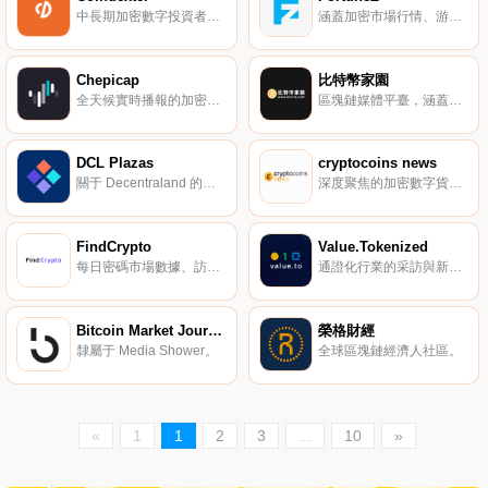
中長期加密數字投資者的協作庫。
涵蓋加密市場行情、游戲新聞的全球商業資訊。
Chepicap
比特幣家園
全天候實時播報的加密新聞平臺。
區塊鏈媒體平臺，涵蓋價格行情、最新的區塊鏈技術介紹等。
DCL Plazas
cryptocoins news
關于 Decentraland 的新聞摘要與工具集。
深度聚焦的加密數字貨幣新聞。
FindCrypto
Value.Tokenized
每日密碼市場數據、訪談與新聞。
通證化行業的采訪與新聞。
Bitcoin Market Journal
榮格財經
隸屬于 Media Shower。
全球區塊鏈經濟人社區。
«
1
1
2
3
...
10
»