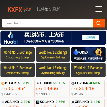
比特幣交易所
BTC/HKD
-0.31%
ETH/HKD
-0.11%
LTC/HKD
-0.59%
501854
14866
354.18
HK$
HK$
HK$
$ 64414.6
$ 1908.08
$ 45.46
ADA/HKD
-2.92%
SOL/HKD
-0.86%
XRP/HKD
-1.42%