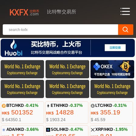
比特幣交易所
BTC/HKD
-0.41%
ETH/HKD
-0.37%
LTC/HKD
-0.31%
501352
14828
355.19
HK$
HK$
HK$
$ 64350.1
$ 1903.24
$ 45.59
ADA/HKD
-3.66%
SOL/HKD
-0.47%
XRP/HKD
-1.95%