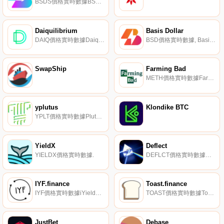
BSDS價格實時數據BSDS是鑄幣稅份額,可以通過抵押BSD獲得。
Daiquilibrium
Basis Dollar
DAIQ價格實時數據Daiquilibrium（DAIQ）是一種算法穩定幣,由Empty Set Dollar（ESD）和Dynamic Det Dollar（DSD）開發人員編寫的代碼派生而來.
BSD價格實時數據, Basis Dollar是一種開源、無許可的算法穩定幣。Basis Dollar協議旨在恢復BasisDollar.Fi的原始愿景,最初作為以太坊區塊鏈上的輕量級實現發布.
SwapShip
Farming Bad
METH價格實時數據FarmingBad是一個受DeFi協議啟發的產量農業項目,由于Berhane模型和BTC采礦回購協議,從標記學的角度進行了大幅改進.
yplutus
Klondike BTC
YPLT價格實時數據PlutusSwap由$yPLT代幣持有者管理,是Plutus Capital社區構建的革命性AMM協議.
YieldX
Deflect
YIELDX價格實時數據.
DEFLCT價格實時數據DeFi混合無摩擦盈利、股權池、鎖定流動性、供應消耗和提振.
IYF.finance
Toast.finance
IYF價格實時數據iYieldFarm（IYF）是一個社區驅動的yieldfarming項目,提供去中心化套利工具。9月13日推出,帶有燒毀的開發者密鑰,允許人們在耕種的同時創建套利.
TOAST價格實時數據Toast.finance從HOUSE和AVO代幣開始,添加EGGS,最后,我們；你在煮一些TOAST。Toast.finance是一個基于YAM和Sushiswap的試驗性產量農業平臺.
JustBet
Debase