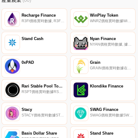
產量農業
(00)
Recharge Finance
WinPlay Token
R3FI價格實時數據, R3FI的工作原理是對每筆交易收取5%的費用,并立即將該費用分攤給代幣的所有持有人。持有人無需持有股份或等待費用交付。費用由智能合約授予,并立即反映在持有人余額中。在那里；s沒有機會因襲擊而損失資金,也沒有汽油費；收獲”；您的獎勵.
WNRZ價格實時數據WinPlay Token被描述為一個互動游戲化平臺,自2020年2月起上線并全面運營。WinPlay聲稱是市場上加密貨幣項目和交易所最先進的增長平臺。據稱,winplay.app背后的愿景一直是通過游戲化激勵平臺分配財富,該平臺旨在盡快將加密貨幣大規模應用于世界.
Stand Cash
Nyan Finance
NYAN價格實時數據, 據稱,通過使用去中心化金融,各種規模的個體交易員可以積極參與以NYAN為投票手段的集體管理池。通過允許NYAN持有者在特定的阻止期內投票,他們基本上可以在每分鐘的基礎上制定新的策略.
0xPAD
Grain
GRAIN價格實時數據在Harvest Finance中,GRAIN是USDC/USDT存款人的回購代幣,將每周總排放量的一定比例提供給賠償池。GRAIN在襲擊發生后不久被社區投票支持。社區投票支持將總排放量的0.5%用于GRAIN回購和Uniswap流動性.
Rari Stable Pool Token
Klondike Finance
RSPT價格實時數據RSPT代表您在Rari穩定池中的份額,該池基于穩定幣自主賺取您的收益。
Stacy
SWAG Finance
STACY價格實時數據STACY是ChadSwap（一種跨鏈智能AMM）的治理令牌。
SWAG價格實時數據SWAG.Finance是一個去中心化的自治組織（DAO）,負責SWAG-全球領先的亞洲成人娛樂社區的社區治理.
Basis Dollar Share
Stand Share