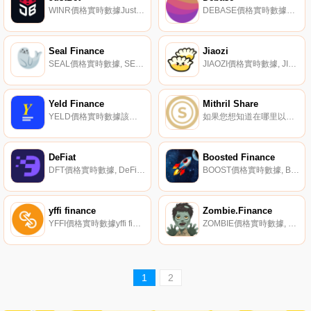
WINR價格實時數據JustBet將自己描述為一個去中心化和自主的游戲系統,沒有人與人之間的互動,支付在任何時候都不能被篡改,“每個人都是贏家”.
DEBASE價格實時數據一種靈活的供應代幣,與1 DAI掛鉤.
Seal Finance
Jiaozi
SEAL價格實時數據, SEAL-一種實驗協議,作為主要DeFi協議代幣之間的中介,在兩者之間創造更深的流動性。Seal Finance的使命是通過為代幣持有者提供增加流動性的激勵來穩定波動的主要DeFi協議代幣.
JIAOZI價格實時數據, JIAOZI被描述為從YUNO和KIMCHI分叉而來,并去除了YUNO添加的薄荷功能。本內容僅供參考,您不應將任何此類信息或其他材料解釋為法律、稅務、投資、財務或其他建議。我們網站上的任何內容都不構成Coinmarketcap的招攬、推薦、背書或報價.
Yeld Finance
Mithril Share
YELD價格實時數據該項目被描述為具有一個大大改進的收益生成系統,即使YELD代幣持有者完成了穩定幣的賭注,也會獎勵他們。在其他看不見的協議中,實施新的購買和燃燒系統以及獨家的退休收益率。請訪問查看更多詳細信息https://yeld.finance/info.html.
如果您想知道在哪里以當前價格購買Mithril Share,目前交易｛MISnname｝股票的頂級加密貨幣交易所是Gate.io。您可以在我們的加密貨幣交易所頁面上找到其他交易所.
DeFiat
Boosted Finance
DFT價格實時數據, DeFiat（DFT）被描述為一種具有多層忠誠度獎勵系統的完全治理、通貨緊縮的ERC-20代幣。每次交易DFT時,交易中的一筆金額將被收取費用,另一筆金額則被永久燒毀；隨著時間的推移,供應自然減少。DFT的持有者在網絡決策中被授予比例投票權,例如設置焚燒和收費率.
BOOST價格實時數據, Boosted Finance被描述為將DeFi和去中心化技術所能提供的最好的東西結合在一起：所有參與者同等公平的進入壁壘、民主治理、永久的網絡效應和經濟理論.
yffi finance
Zombie.Finance
YFFI價格實時數據yffi finance（YFFI）是一種加密貨幣,在以太坊平臺上運行。yffi finance的當前電源為0。yffi finance的最后已知價格為0.81653994美元,在過去24小時內上漲了0.00.
ZOMBIE價格實時數據, 僵尸是一款社交實驗游戲,請查看https://github.com/ZomZOMBIEe-Finance/zomZOMBIEe-protocol#zomZOMBIEe-協議。本內容僅供參考,您不應將任何此類信息或其他材料解釋為法律、稅務、投資、財務或其他建議.
1
2