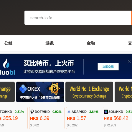
公鏈
游戲
金融
交
TC/HKD
-0.31%
DOT/HKD
-0.92%
ADA/HKD
-3.64%
SOL/HKD
-0.5
355.19
6.39
1.57
568.42
$
HK$
HK$
HK$
.59
$ 0.82
$ 0.202
$ 72.959