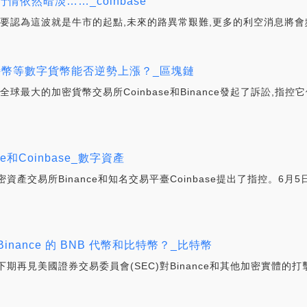
依然暗淡……_coinbase
不要認為這波就是牛市的起點,未來的路異常艱難,更多的利空消息將會
e，比特幣等數字貨幣能否逆勢上漲？_區塊鏈
全球最大的加密貨幣交易所Coinbase和Binance發起了訴訟,指
和Coinbase_數字資產
交易所Binance和知名交易平臺Coinbase提出了指控。6月5日
nance 的 BNB 代幣和比特幣？_比特幣
再見美國證券交易委員會(SEC)對Binance和其他加密實體的打