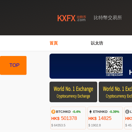
比特幣交易所
首頁
以太坊
TOP
BTC/HKD
-0.4%
ETH/HKD
-0.39%
L
501378
14825
HK$
HK$
HK
$ 64353.5
$ 1902.8
$ 45