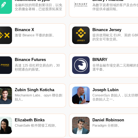
金融科技的明星創業項目，以免
為數字資產領域的客戶及合作
交易傭金著稱，已從股票拓展至
伴提供卓越回報。
數字貨幣市場。
Binance X
Binance Jersey
激發 Binance 平臺的創新。
提供使用歐元 EUR、英鎊 GB
的安全可靠交易。
Binance Futures
BINARY
高達 125 倍杠桿交易合約，30
全球金融市場交易二元期權的
秒開通合約賬號。
選平臺。
Zubin Singh Koticha
Joseph Lubin
Mechanism Labs、opyn 聯合創
ConsenSys 創始人，以太坊聯
始人。
合創始人之一。
Elizabeth Binks
Daniel Robinson
ChainSafe 軟件開發工程師。
Paradigm 分析師。