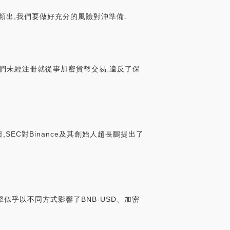
頻出,我們要做好充分的風險對沖準備.
控它們未經注冊就從事加密貨幣交易,違反了保
,SEC對Binance及其創始人趙長鵬提出了
擊似乎以不同方式影響了BNB-USD、加密