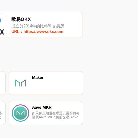
歐易OKX
成立於2014年的比特幣交易所
URL：https://www.okx.com
Maker
Aave MKR
格
如果你想知道在哪里以當前價格
股
購買Aave MKR,目前交易{Aave
MKR]股票的頂級加密貨幣交易
所是Aave。您可以在我們的加
面
密貨幣交易所頁面上找到其他列
表。Aave MKR（AMKR）是一
種加密貨幣。Aave MKR的當前