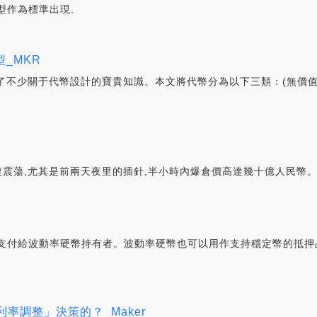
型作為標準出現.
_MKR
累了不少關于代幣設計的寶貴知識。本文將代幣分為以下三類：(無價
復震蕩,尤其是前兩天夜里的插針,半小時內爆倉價高達幾十億人民幣。
支付給波動率硬幣持有者。波動率硬幣也可以用作支持穩定幣的抵押
利率調整」決策的？_Maker