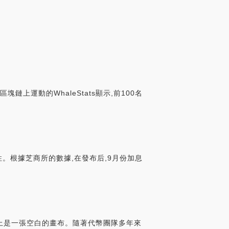
供應量為1715,其中0正在流通.
上運動的WhaleStats顯示,前100名
。根據芝商所的數據,在發布后,9月份加息
上是一張空白的畫布。隨著代幣團隊多年來