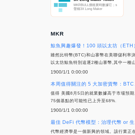
MKRBULL價格實時數據它；s
聲稱3X Long Maker
Token（MKRBULL）是一種
ERC20代幣,它尋求的回報相當
于Maker每日回報的3倍.
MKR
鯨魚興趣爆發！100 頭以太坊（ET
雖然比特幣(BTC)和山寨幣在美聯儲利率決
以太坊鯨魚特別追逐2種山寨幣,其中一種山
1900/1/1 0:00:00
本周值得關注的 5 大加密貨幣：BTC、
值得 美國8月5日的就業數據高于市場預
75個基點的可能性已上升至68%.
1900/1/1 0:00:00
最佳 DeFi 代幣模型：治理代幣 or 生產
代幣經濟學是一個新興的領域。該行業正