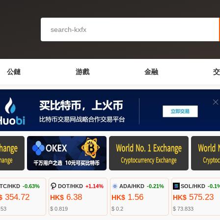
公鏈
游戲
金融
交
TC/HKD
-0.63%
DOT/HKD
+1.14%
ADA/HKD
-0.21%
SOL/HKD
-0.1
354.72
6.38
1.56
575.23
$
HK$
HK$
HK$
.53
$ 0.819
$ 0.2
$ 73.833