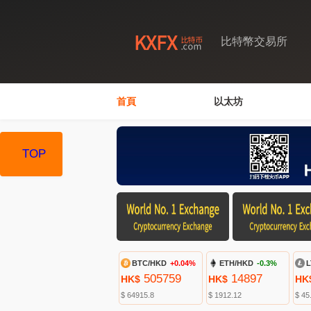
比特幣交易所
首頁
以太坊
TOP
BTC/HKD
+0.04%
ETH/HKD
-0.3%
L
505759
14897
HK$
HK$
HK
$ 64915.8
$ 1912.12
$ 45