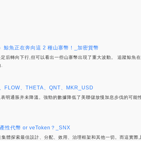
H）鯨魚正在奔向這 2 種山寨幣！_加密貨幣
定后轉向下行,但可以看出一些山寨幣出現了重大波動。 追蹤鯨魚在區塊鏈
.
FLOW、THETA、QNT、MKR_USD
期,表明通脹并未降溫。強勁的數據降低了美聯儲放慢加息步伐的可能性
性代幣 or veToken？_SNX
在集體探索最佳設計、分配、效用、治理框架和其他一切。而這實際