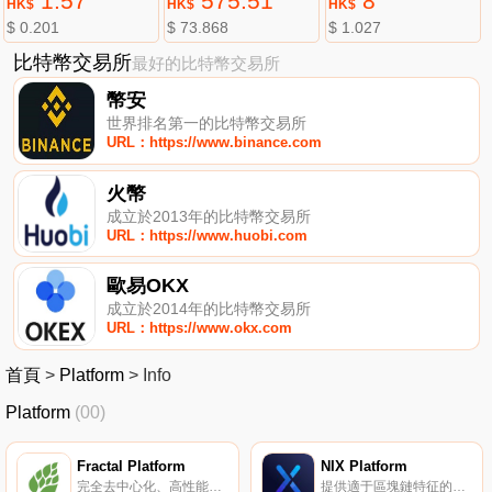
1.57
575.51
8
HK$
HK$
HK$
$ 0.201
$ 73.868
$ 1.027
比特幣交易所
最好的比特幣交易所
幣安
世界排名第一的比特幣交易所
URL：https://www.binance.com
火幣
成立於2013年的比特幣交易所
URL：https://www.huobi.com
歐易OKX
成立於2014年的比特幣交易所
URL：https://www.okx.com
首頁
>
Platform
>
Info
Platform
(00)
Fractal Platform
NIX Platform
完全去中心化、高性能、開放的 PoS 區塊鏈平臺。
提供適于區塊鏈特征的隱私層協議。