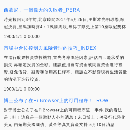
西蒙尼，一個偉大的失敗者_PERA
時光拉回到3年前,北京時間2014年5月25日,里斯本光明球場,歐
冠決賽,皇馬加時賽4：1戰勝馬競,奪得了隊史上第10座歐冠獎杯.
1900/1/1 0:00:00
市場中倉位控制與風險管理的技巧_INDEX
在進行股票投資或投機前,首先考慮風險因素,評估自己能承受的
損失,再確定投資的金額。建議使用自有資金或閑置資金進行投
資,避免借貸、融資和使用高杠桿率。應該在不影響現有生活質量
的情況下進行投資.
1900/1/1 0:00:00
博士公布了在Pi Browser上的可用程序！_ROW
對于博士公布了在PiBrowser上的可用程序這一事件,我的看法
是：哇！這真是一個激動人心的消息！末日博士：將發行代幣化
美元,由短期美國國債、黃金等真實資產支持:5月10日消息.