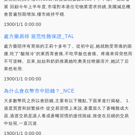
展 回顧今年上半年度,市場對本港住宅物業需求持續,美國減息機
會普遍預期增加,樓市維持平穩.
1900/1/1 0:00:00
處方藥易得 規范性難保證_TAL
處方藥陪伴有胃病的王莉十多年了。從初中起,她就飽受胃痛的困
擾,吃了“酸辣冷”的東西胃會痛,不吃早飯也會痛。疼痛來得突然而
不可逆轉。后來,姑姑和奶奶推薦她吃奧美拉唑腸溶片,她試了后
果然有用.
1900/1/1 0:00:00
為什么會在幣市中賠錢？_NCE
大多數幣民之所以會賠錢,主要有以下幾點,下面來進行揭秘。 1.
過度買賣和頻繁操作 從交易習慣上來說,蒼鷹當久了蒼蠅難成大
器,過渡交易是讓人養成蒼蠅習慣的捷徑路線,致使在后續的交易
中短視,一直沉迷.
1900/1/1 0:00:00