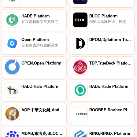
HADE Platform
BLOC Platform
在加密和股票投資研究行業取得最好成績。
借助區塊鏈技術，投資和孵化具有社會影響力的項目。
Open Platform
DPOM,Dplatform Token
首個為應用服務的區塊鏈基礎支付平臺。
OPEN,Open Platform
TDP,TrueDeck Platform
HALO,Halo Platform
HADE,Hade Platform
AQP,中華文化鏈,Antique Platform
ROOBEE,Roobee Platform
MDAB,布洛克,BLOC Platform
RING,RINGX Platform