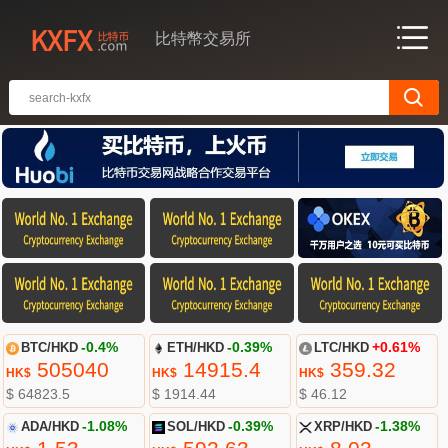
比特幣交易所
BTC/HKD
-0.4%
ETH/HKD
-0.39%
LTC/HKD
+0.61%
505040
14915.4
359.32
HK$
HK$
HK$
$ 64823.5
$ 1914.44
$ 46.12
ADA/HKD
-1.08%
SOL/HKD
-0.39%
XRP/HKD
-1.38%