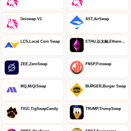
Uniswap V1
AST,AirSwap
LCS,Local Coin Swap
ETHU,以太鈾,Ethereum Uniswap
ZEE,ZeroSwap
FNSP,Finswap
MQ,MiQiSwap
BURGER,Burger Swap
TIGC,TigSwapCandy
TRUMP,TrumpSwap