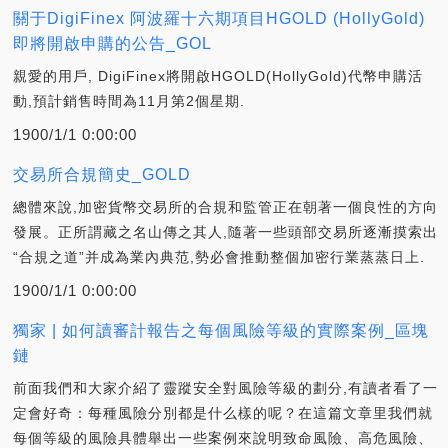
關于DigiFinex 阿波羅十六期項目HGOLD (HollyGold)
即將開啟申購的公告_GOL
親愛的用戶, DigiFinex將開啟HGOLD(HollyGold)代幣申購活
動,預計銷售時間為11月第2個星期.
1900/1/1 0:00:00
交易所合規簡史_GOLD
總體來說,加密貨幣交易所的合規和監管正在朝著一個良性的方向
發展。正所謂藏之名山傳之其人,隨著一些頭部交易所逐漸摸索出
“合規之道”并成為業內典范,勢必會推動整個加密行業蒸蒸日上.
1900/1/1 0:00:00
獨家 | 如何讀審計報告之每個風險等級的實際案例_區塊
鏈
前面我們和大家介紹了靈蹤安全對風險等級的劃分,有讀者看了一
定會好奇：每種風險分別都是什么樣的呢？在這篇文章里我們就
每個等級的風險具體舉出一些案例來說明致命風險、高危風險、