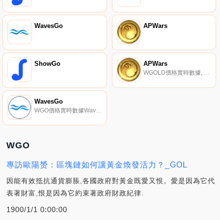
WavesGo
APWars
ShowGo
APWars
WGOLD價格實時數據, 什么是APWars（wGOLD）APWars2021是一款備受期待的游戲化農業協議,將幻想與一流的區塊鏈功能相結合,為當代技術帶來世俗的游戲體驗；APWars包括復合農業、代幣戰、NFT、掉期和通過游戲化戰爭彩票進行的創新,在一個地方生產和無與倫比的APR盈利機會.
WavesGo
WGO價格實時數據WavesGo（WGO）是一種加密貨幣。WavesGo具有7083468的電流供應。最近已知的WavesGo價格為0.02035147美元,在過去24小時內上漲了0.00。更多信息請訪問http://www.wavesgo.com/wgo.html.
WGO
專訪歐陽赟：區塊鏈如何讓黃金煥發活力？_GOL
因能有效抵抗通貨膨脹,各國政府對黃金既愛又恨。愛是因為它代
表著財富,恨是因為它約束著政府財政紀律.
1900/1/1 0:00:00