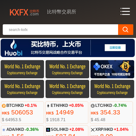
比特幣交易所
BTC/HKD
+0.1%
ETH/HKD
+0.05%
LTC/HKD
-0.74%
506053
14949
354.33
HK$
HK$
HK$
$ 64953.5
$ 1918.71
$ 45.48
ADA/HKD
-0.36%
SOL/HKD
+2.08%
XRP/HKD
+1.04%