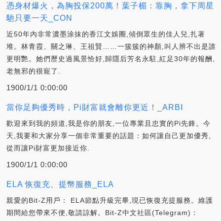
憑身材爆火，為胸投保200萬！葉子楣：靠胸，拿下周星
馳只要一天_CON
近50年內非常濃墨涂抹的香江文娛圈,傾倒眾生的佳人兒,扎著
堆。林青霞、關之琳、王祖賢……一簇簇的神顏,叫人辨不出是誰
更明艷。她們歷史過風景恰好,歸隱后芳名永駐,紅足30年的報酬,
老無邪的很寵了.
1900/1/1 0:00:00
當你足夠優秀時，Pi財富就會離你更近！_ARBI
歡迎來到我的頻道,我是你的朋友,一位專業且忠實的Pi先鋒。今
天,我要和大家分享一個非常重要的話題：如何讓自己更加優秀,
從而讓Pi財富更加接近你.
1900/1/1 0:00:00
ELA 恢復充、提幣服務_ELA
親愛的Bit-Z用戶： ELA節點升級完畢,現已恢復充提服務。維護
期間給您帶來不便,敬請諒解。Bit-Z中文社區(Telegram)：