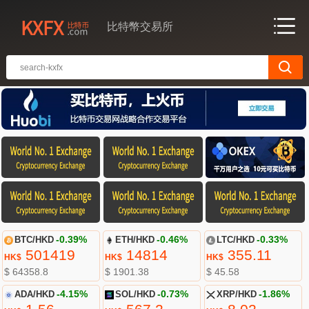
比特幣交易所
BTC/HKD
-0.39%
ETH/HKD
-0.46%
LTC/HKD
-0.33%
501419
14814
355.11
HK$
HK$
HK$
$ 64358.8
$ 1901.38
$ 45.58
ADA/HKD
-4.15%
SOL/HKD
-0.73%
XRP/HKD
-1.86%