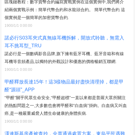
區塊鏈教程：數字貨幣合約編寫實戰實例在這個實例中,我們將介
紹兩個實戰示例：簡單代幣合約和水龍頭合約。 簡單代幣合約 這
個實例是一個簡單的加密貨幣合約.
1900/1/1 0:00:00
諾必行S03耳夾式真無線耳機拆解，開放式聆聽，無需入
耳不挑耳型_TRU
諾必行是一個數碼影音品牌,旗下擁有藍牙耳機、藍牙音箱和有線
耳機等音頻產品,以獨特的外觀設計和優惠的價格暢銷互聯網.
1900/1/1 0:00:00
甲醛釋放長達15年！這3樣物品最好盡快清理掉，都是甲
醛“源頭”_APP
“甲醛”關乎民眾生命安全,“甲醛超標”一直以來都是普羅大眾所關注
的熱點問題之一,大多數也會將甲醛和“白血病”掛鉤。白血病又叫血
癌,是一種嚴重威脅人體生命健康的身體疾病.
1900/1/1 0:00:00
澤連斯基房產被查抄，全票通過處置方案，東烏平民遇難