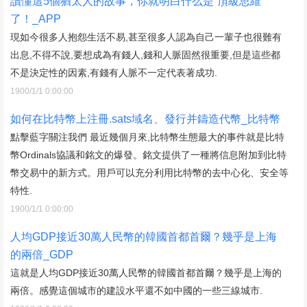
讀懂這5個猶太人的故事，你就明白什么是“頂級思維”
了！_APP
現如今很多人抱怨生活不易,甚至很多人認為自己一輩子也很難有
出息,不得不說,要想成為有錢人,錢和人脈固然很重要,但是這些都
不是決定性的因素,有錢有人脈不一定代表著成功.
1900/1/1 0:00:00
如何在比特幣上注冊.sats域名、發行并鑄造代幣_比特幣
點擊藍字關注我們 最近幾個月來,比特幣生態最大的事件就是比特
幣Ordinals協議和銘文的爆發。銘文提供了一種將信息附加到比特
幣交易中的新方式。用戶可以充分利用比特幣的去中心化、安全等
特性.
1900/1/1 0:00:00
人均GDP接近30萬人民幣的韓國首都首爾？幾乎是上海
的兩倍_GDP
這就是人均GDP接近30萬人民幣的韓國首都首爾？幾乎是上海的
兩倍。感覺這個城市的建設水平還不如中國的一些三線城市.