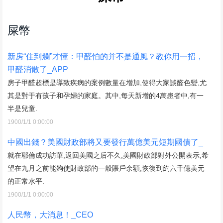
屎幣
新房“住到爛”才懂：甲醛怕的并不是通風？教你用一招，
甲醛消散了_APP
房子甲醛超標是導致疾病的案例數量在增加,使得大家談醛色變,尤
其是對于有孩子和孕婦的家庭。其中,每天新增的4萬患者中,有一
半是兒童.
1900/1/1 0:00:00
中國出錢？美國財政部將又要發行萬億美元短期國債了_
就在耶倫成功訪華,返回美國之后不久,美國財政部對外公開表示,希
望在九月之前能夠使財政部的一般賬戶余額,恢復到約六千億美元
的正常水平.
1900/1/1 0:00:00
人民幣，大消息！_CEO