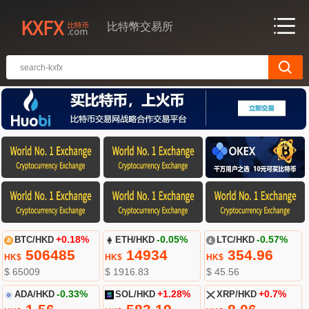
比特幣交易所
BTC/HKD
+0.18%
ETH/HKD
-0.05%
LTC/HKD
-0.57%
506485
14934
354.96
HK$
HK$
HK$
$ 65009
$ 1916.83
$ 45.56
ADA/HKD
-0.33%
SOL/HKD
+1.28%
XRP/HKD
+0.7%