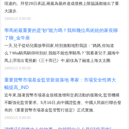
現違約。拜登28日承認,兩黨為最終達成債務上限協議都做出了重
大讓步.
1900/1/1 0:00:00
學馬術最重要的是“鈔”能力嗎？我和幾位馬術娃的家長聊
了聊_金牛座
一天,兒子從幼兒園放學回家,特別激動地對我說：“媽媽,你知道
么？Mia騎馬騎得特別好,我能不能也學騎馬？”我看著兒子,腦海中
馬上浮現出電視劇《三十而已》中,顧佳為了融進上海太太圈.
1900/1/1 0:00:00
重要貨幣市場基金監管新規落地 專家：市場安全性將大
幅提高_IND
近年來,隨著貨幣市場基金規模激增和交易活動的復雜化,監管機構
不斷強化監管要求。5月16日,由中國證監會、中國人民銀行聯合發
布的《重要貨幣市場基金監管暫行規定》正式實施.
1900/1/1 0:00:00