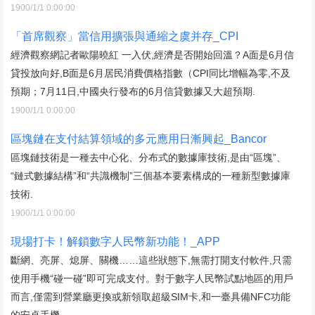
1900/1/1 0:00:00
「首席觀察」當信用擴張與通縮之虞并存_CPI
經濟觀察網記者歐陽曉紅 一入伏,經濟是否開始回溫？A面是6月信
貸投放向好,B面是6月居民消費價格指數（CPI同比增幅為零,不及
預期；7月11日,中國央行發布的6月信貸數據又大超預期.
1900/1/1 0:00:00
區塊鏈在支付結算領域的多元應用日漸興起_Bancor
區塊鏈技術是一種去中心化、分布式的數據庫技術,是由“區塊”、
“鏈式數據結構”和“共識機制”三個基本要素構成的一種新型數據庫
技術.
1900/1/1 0:00:00
現場打卡！解鎖數字人民幣新功能！_APP
斷網、亮屏、熄屏、關機……這些狀態下,無需打開支付軟件,只需
使用手機“碰一碰”即可完成支付。對于數字人民幣試點地區的用戶
而言,僅需到營業廳更換或新領取超級SIM卡,和一臺具備NFC功能
的安卓手機.