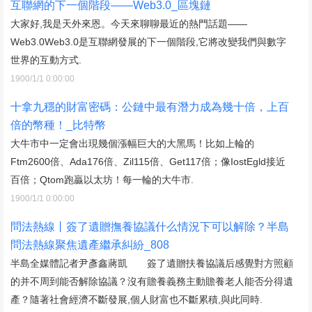
互聯網的下一個階段——Web3.0_區塊鏈
大家好,我是天外來恩。今天來聊聊最近的熱門話題——
Web3.0Web3.0是互聯網發展的下一個階段,它將改變我們與數字
世界的互動方式.
1900/1/1 0:00:00
十拿九穩的財富密碼：公鏈中最有潛力成為幾十倍，上百
倍的幣種！_比特幣
大牛市中一定會出現幾個漲幅巨大的大黑馬！比如上輪的
Ftm2600倍、Ada176倍、Zil115倍、Get117倍；像IostEgld接近
百倍；Qtom跑贏以太坊！每一輪的大牛市.
1900/1/1 0:00:00
問法熱線丨簽了遺贈撫養協議什么情況下可以解除？半島
問法熱線聚焦遺產繼承糾紛_808
半島全媒體記者尹彥鑫蔣凱 簽了遺贈扶養協議后感覺對方照顧
的并不周到能否解除協議？沒有贍養義務主動贍養老人能否分得遺
產？隨著社會經濟不斷發展,個人財富也不斷累積,與此同時.