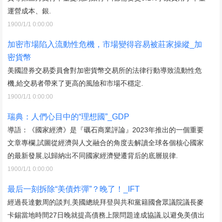
運營成本、銀.
1900/1/1 0:00:00
加密市場陷入流動性危機，市場變得容易被莊家操縱_加
密貨幣
美國證券交易委員會對加密貨幣交易所的法律行動導致流動性危
機,給交易者帶來了更高的風險和市場不穩定.
1900/1/1 0:00:00
瑞典：人們心目中的“理想國”_GDP
導語：《國家經濟》是『礪石商業評論』2023年推出的一個重要
文章專欄,試圖從經濟與人文融合的角度去解讀全球各個核心國家
的最新發展,以歸納出不同國家經濟變遷背后的底層規律.
1900/1/1 0:00:00
最后一刻拆除“美債炸彈”？晚了！_IFT
經過長達數周的談判,美國總統拜登與共和黨籍國會眾議院議長麥
卡錫當地時間27日晚就提高債務上限問題達成協議,以避免美債出