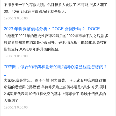
不用拿出一半的存款去讀。估計很多人要說了,不可能,很多人花了
30、40萬,到你這里白嫖,完全就是騙人.
1900/1/1 0:00:00
2023 年狗狗幣價格分析：DOGE 會回升嗎？_DOGE
在經歷了2021年的歷史性反彈和隨后的2022年市場下跌之后,許多
投資者想知道狗狗幣是否會回升。好吧,情況很可能如此,因為技術
指標支持DOGE明年將升值的觀點.
1900/1/1 0:00:00
在幣圈，做合約賺錢和虧錢的過程與心路歷程是怎樣的？
_
大家好,我是雷公。 圈子不對,努力白費。 今天來聊聊合約賺錢和
虧錢的過程與心路歷程 舉例昨天晚上的價格還是2萬多,今天漲到
2.4萬,那代表著10倍杠桿做空的基本上都爆倉了,昨晚十倍做多的
人賺到了.
1900/1/1 0:00:00