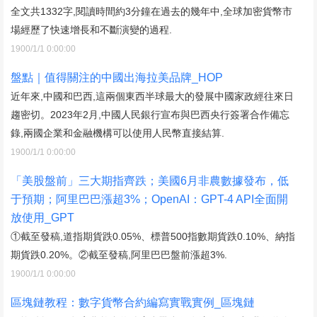
全文共1332字,閱讀時間約3分鐘在過去的幾年中,全球加密貨幣市
場經歷了快速增長和不斷演變的過程.
1900/1/1 0:00:00
盤點｜值得關注的中國出海拉美品牌_HOP
近年來,中國和巴西,這兩個東西半球最大的發展中國家政經往來日
趨密切。2023年2月,中國人民銀行宣布與巴西央行簽署合作備忘
錄,兩國企業和金融機構可以使用人民幣直接結算.
1900/1/1 0:00:00
「美股盤前」三大期指齊跌；美國6月非農數據發布，低
于預期；阿里巴巴漲超3%；OpenAI：GPT-4 API全面開
放使用_GPT
①截至發稿,道指期貨跌0.05%、標普500指數期貨跌0.10%、納指
期貨跌0.20%。②截至發稿,阿里巴巴盤前漲超3%.
1900/1/1 0:00:00
區塊鏈教程：數字貨幣合約編寫實戰實例_區塊鏈