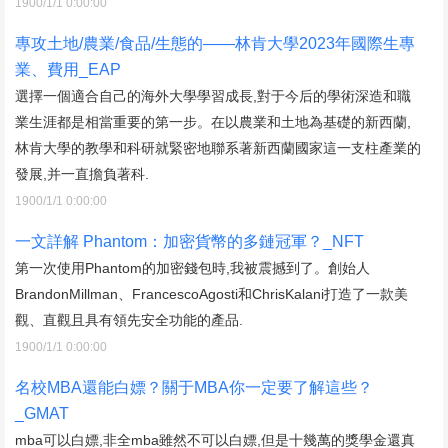
1900/1/1 0:00:00
專攻土地/農業/食品/生態的——林肯大學2023年國際生專
業、費用_EAP
選擇一個適合自己的海外大學學習成長,對于今后的學術深造和職
業生涯都是相當重要的第一步。在以農業和土地為基礎的新西蘭,
林肯大學的教學和科研就緊密地聯系著新西蘭國家這一支柱產業的
發展,并一直擔負著科.
1900/1/1 0:00:00
一文詳解 Phantom：加密貨幣的多鏈冠軍？_NFT
第一次使用Phantom的加密錢包時,我被震撼到了。創始人
BrandonMillman、FrancescoAgosti和ChrisKalani打造了一款美
觀、直觀且具有領先安全功能的產品.
1900/1/1 0:00:00
名校MBA還能白嫖？關于MBA你一定要了解這些？
_GMAT
mba可以白嫖,非全mba雖然不可以白嫖,但是十幾萬的獎學金還真