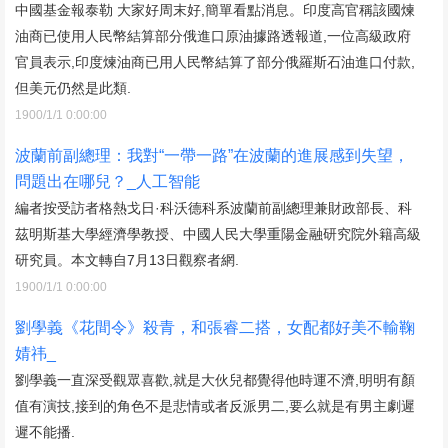
中國基金報泰勒 大家好周末好,簡單看點消息。印度高官稱該國煉
油商已使用人民幣結算部分俄進口原油據路透報道,一位高級政府
官員表示,印度煉油商已用人民幣結算了部分俄羅斯石油進口付款,
但美元仍然是此類.
1900/1/1 0:00:00
波蘭前副總理：我對“一帶一路”在波蘭的進展感到失望，
問題出在哪兒？_人工智能
編者按受訪者格熱戈日·科沃德科系波蘭前副總理兼財政部長、科
茲明斯基大學經濟學教授、中國人民大學重陽金融研究院外籍高級
研究員。本文轉自7月13日觀察者網.
1900/1/1 0:00:00
劉學義《花間令》殺青，和張睿二搭，女配都好美不輸鞠
婧祎_
劉學義一直深受觀眾喜歡,就是大伙兒都覺得他時運不濟,明明有顏
值有演技,接到的角色不是悲情或者反派男二,要么就是有男主劇遲
遲不能播.