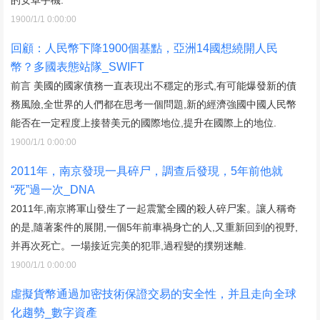
1900/1/1 0:00:00
回顧：人民幣下降1900個基點，亞洲14國想繞開人民
幣？多國表態站隊_SWIFT
前言 美國的國家債務一直表現出不穩定的形式,有可能爆發新的債
務風險,全世界的人們都在思考一個問題,新的經濟強國中國人民幣
能否在一定程度上接替美元的國際地位,提升在國際上的地位.
1900/1/1 0:00:00
2011年，南京發現一具碎尸，調查后發現，5年前他就
“死”過一次_DNA
2011年,南京將軍山發生了一起震驚全國的殺人碎尸案。讓人稱奇
的是,隨著案件的展開,一個5年前車禍身亡的人,又重新回到的視野,
并再次死亡。一場接近完美的犯罪,過程變的撲朔迷離.
1900/1/1 0:00:00
虛擬貨幣通過加密技術保證交易的安全性，并且走向全球
化趨勢_數字資產