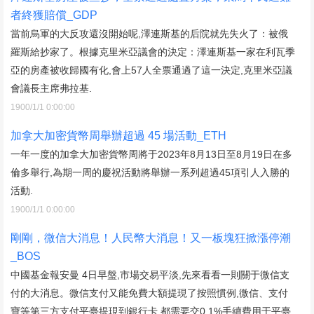
者終獲賠償_GDP
當前烏軍的大反攻還沒開始呢,澤連斯基的后院就先失火了：被俄
羅斯給抄家了。根據克里米亞議會的決定：澤連斯基一家在利瓦季
亞的房產被收歸國有化,會上57人全票通過了這一決定,克里米亞議
會議長主席弗拉基.
1900/1/1 0:00:00
加拿大加密貨幣周舉辦超過 45 場活動_ETH
一年一度的加拿大加密貨幣周將于2023年8月13日至8月19日在多
倫多舉行,為期一周的慶祝活動將舉辦一系列超過45項引人入勝的
活動.
1900/1/1 0:00:00
剛剛，微信大消息！人民幣大消息！又一板塊狂掀漲停潮
_BOS
中國基金報安曼 4日早盤,市場交易平淡,先來看看一則關于微信支
付的大消息。微信支付又能免費大額提現了按照慣例,微信、支付
寶等第三方支付平臺提現到銀行卡,都需要交0.1%手續費用于平臺