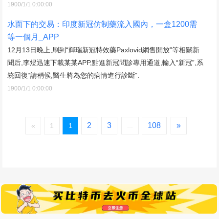
1900/1/1 0:00:00
水面下的交易：印度新冠仿制藥流入國內，一盒1200需
等一個月_APP
12月13日晚上,刷到“輝瑞新冠特效藥Paxlovid網售開放”等相關新
聞后,李煜迅速下載某某APP,點進新冠問診專用通道,輸入“新冠”,系
統回復“請稍候,醫生將為您的病情進行診斷”.
1900/1/1 0:00:00
2
3
108
»
«
1
1
...