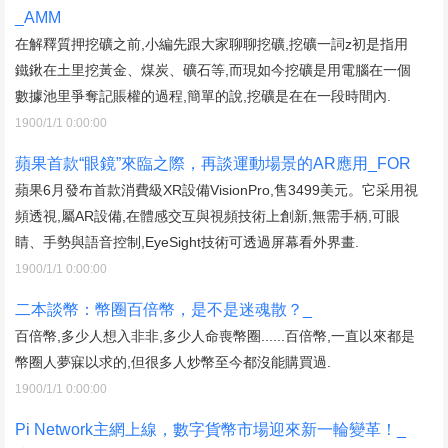
_AMM
在解釋質押挖礦之前,小編先跟大家聊聊挖礦,挖礦一詞z初是指用
鐵鍬在土里挖黃金、煤炭、礦石等,而現如今挖礦是用電腦在一個
數據池里爭奪記賬權的過程,簡單的說,挖礦是在在一段時間內.
1900/1/1 0:00:00
蘋果首款“眼鏡”來臨之際，再談運動場景的AR應用_FOR
蘋果6月發布首款消費級XR設備VisionPro,售3499美元。它采用視
頻透視,屬AR設備,在體感交互與視頻技術上創新,無需手柄,可眼
睛、手勢與語音控制,EyeSight技術可透過屏幕看外界畫.
1900/1/1 0:00:00
二本談幣：幣圈百倍幣，是不是迷魂散？_
百倍幣,多少人想入非非,多少人命喪幣圈......百倍幣,一直以來都是
幣圈人夢寐以求的,但很多人炒幣至今都沒能購買過.
1900/1/1 0:00:00
Pi Network主網上線，數字貨幣市場迎來新一輪變革！_