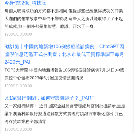
今身價92億_科技股
每個人取得成功的方式都不盡相同,但從那些已經獲得成功的商業
大咖們的創業故事中我們不難發現,這些人之所以能取得了了不起
的成就,無一例外都是集智慧、膽識、汗水于一身.
1900/1/1 0:00:00
9點1氪丨中國內地新增106例猴痘確診病例；ChatGPT因
虛假信息泛濫正式被調查；北京市最低工資標準調至每月
2420元_PAI
TOP3大新聞 中國內地新增報告106例猴痘確診病例7月14日,中國
疾控中心發布2023年6月猴痘疫情監測情況.
1900/1/1 0:00:00
又1家銀行倒閉，如何守護錢袋子？_PART
又一家銀行關停！ 近日,國家金融監督管理總局官網批復顯示,重慶
梁平澳新村鎮銀行擬通過解散方式實現村鎮銀行市場化退出,并已
將存貸款業務全部清零.
1900/1/1 0:00:00