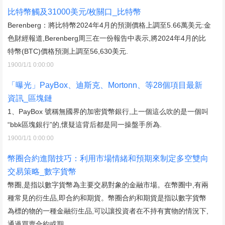
比特幣觸及31000美元/枚關口_比特幣
Berenberg：將比特幣2024年4月的預測價格上調至5.66萬美元:金
色財經報道,Berenberg周三在一份報告中表示,將2024年4月的比
特幣(BTC)價格預測上調至56,630美元.
1900/1/1 0:00:00
「曝光」PayBox、迪斯克、Mortonn、等28個項目最新
資訊_區塊鏈
1、PayBox 號稱無國界的加密貨幣銀行,上一個這么吹的是一個叫
“bbk區塊銀行”的,懷疑這背后都是同一操盤手所為.
1900/1/1 0:00:00
幣圈合約進階技巧：利用市場情緒和預期來制定多空雙向
交易策略_數字貨幣
幣圈,是指以數字貨幣為主要交易對象的金融市場。在幣圈中,有兩
種常見的衍生品,即合約和期貨。幣圈合約和期貨是指以數字貨幣
為標的物的一種金融衍生品,可以讓投資者在不持有實物的情況下,
通過買賣合約或期.