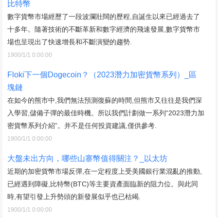
比特幣
數字貨幣市場經歷了一段波瀾壯闊的歷程,自誕生以來已經過去了
十多年。隨著技術的不斷革新和數字經濟的飛速發展,數字貨幣市
場也呈現出了快速增長和不斷演變的趨勢.
1900/1/1 0:00:00
Floki下一個Dogecoin？（2023潛力加密貨幣系列）_區
塊鏈
在如今的熊市中,我們無法預測復蘇的時間,但熊市又往往是我們深
入學習,儲備子彈的最佳時機。所以我們計劃做一系列“2023潛力加
密貨幣系列介紹”。并不是任何投資建議,僅供參考.
1900/1/1 0:00:00
大盤未出方向，哪些山寨幣值得關注？_以太坊
近期的加密貨幣市場反彈,在一定程度上受美國銀行業混亂的推動,
已經遇到障礙,比特幣(BTC)等主要資產面臨新的阻力位。與此同
時,有望引發上升勢頭的新發展似乎也已枯竭.
1900/1/1 0:00:00