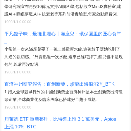
學研究院宣布再投10億元支持AI腦科學,包括設立MindX實驗室,建
設AI＋睡眠夢境,AI＋抗衰老等系列前沿實驗室,每家啟動經費50.
1900/1/1 0:00:00
平凡餃子味，最撫北漂心丨滿座兒：環保園里的匠心食堂
_
小常第一次來滿座兒要了一碗韭菜雞蛋水餃,這碗餃子讓她吃到了
久違的親切感。“外賣點過一次水餃,送來已經坨掉了,餡兒也不是現
包的,以后再沒點過.
1900/1/1 0:00:00
百濟神州研究報告：百創新藥，蛟龍出海浪滔滔_BTK
1.踏入全球競爭行列的中國創新藥企百濟神州是本土創新藥出海龍
頭企業,全球商業化及臨床團隊已搭建好且趨于成熟.
1900/1/1 0:00:00
貝萊德 ETF 重新整理，比特幣上漲 3.1 萬美元，Aptos
上漲 10%_BTC