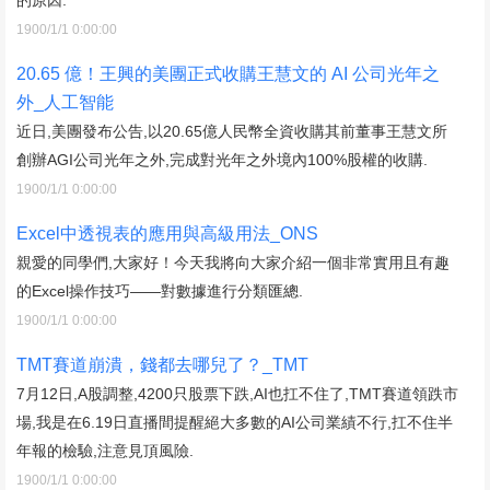
1900/1/1 0:00:00
20.65 億！王興的美團正式收購王慧文的 AI 公司光年之
外_人工智能
近日,美團發布公告,以20.65億人民幣全資收購其前董事王慧文所
創辦AGI公司光年之外,完成對光年之外境內100%股權的收購.
1900/1/1 0:00:00
Excel中透視表的應用與高級用法_ONS
親愛的同學們,大家好！今天我將向大家介紹一個非常實用且有趣
的Excel操作技巧——對數據進行分類匯總.
1900/1/1 0:00:00
TMT賽道崩潰，錢都去哪兒了？_TMT
7月12日,A股調整,4200只股票下跌,AI也扛不住了,TMT賽道領跌市
場,我是在6.19日直播間提醒絕大多數的AI公司業績不行,扛不住半
年報的檢驗,注意見頂風險.
1900/1/1 0:00:00