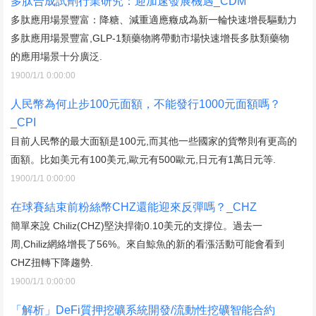
多肽合成試劑行業研究：迎加速發展機遇_CDM
多肽應用場景豐富：降糖、減重適應癥成為新一輪快速增長驅動力
多肽應用場景豐富,GLP-1類藥物將帶動市場快速增長多肽類藥物
的應用場景十分廣泛.
1900/1/1 0:00:00
人民幣為何止步100元面額，不能發行1000元面額嗎？
_CPI
目前人民幣的最大面額是100元,而其他一些國家的貨幣則有更高的
面額。比如美元有100美元,歐元有500歐元,日元有1萬日元等.
1900/1/1 0:00:00
在球賽結束前粉絲幣CHZ還能迎來反彈嗎？_CHZ
簡單來說 Chiliz(CHZ)堅決捍衛0.10美元的支撐位。過去一
周,Chiliz網絡增長了56%。來自鯨魚的新的看漲活動可能會看到
CHZ扭轉下降趨勢.
1900/1/1 0:00:00
「解析」DeFi質押挖礦系統開發/流動性挖礦智能合約