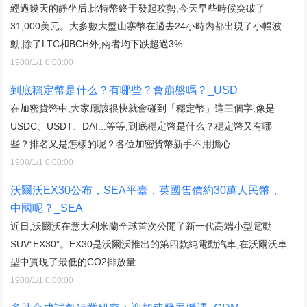
經過幾天的靜坐后,比特幣終于發起攻勢,今天早些時候突破了
31,000美元。大多數大盤山寨幣在過去24小時內都出現了小幅波
動,除了LTC和BCH外,兩者均下跌超過3%.
1900/1/1 0:00:00
到底穩定幣是什么？有哪些？會崩盤嗎？_USD
在加密貨幣中,大家應該很快就會碰到「穩定幣」這三個字,像是
USDC、USDT、DAI...等等;到底穩定幣是什么？穩定幣又有哪
些？排名又是怎樣的呢？各位加密貨幣新手不用擔心.
1900/1/1 0:00:00
沃爾沃EX30公布，SEA平臺，英國售價約30萬人民幣，
中國呢？_SEA
近日,沃爾沃在意大利米蘭全球首次公開了新一代高端小型電動
SUV“EX30”。EX30是沃爾沃推出的第四款純電動汽車,在沃爾沃車
型中實現了最低的CO2排放量.
1900/1/1 0:00:00