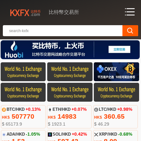
比特幣交易所
BTC/HKD
+0.13%
ETH/HKD
+0.07%
LTC/HKD
+0.98%
507770
14983
360.65
HK$
HK$
HK$
$ 65173.9
$ 1923.1
$ 46.29
ADA/HKD
-1.05%
SOL/HKD
+0.42%
XRP/HKD
-0.68%