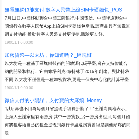
無電無網也能支付 數字人民幣上線SIM卡硬錢包_POS
7月11日,中國移動聯合中國工商銀行,中國電信、中國聯通聯合中
國銀行在數字人民幣App上線SIM卡硬錢包產品,該產品具有無電無
網支付功能,推動數字人民幣支付更便捷,體驗更友好.
1900/1/1 0:00:00
加密貨幣—以太坊，你知道嗎？_區塊鏈
以太坊是一種基于區塊鏈技術的開放源代碼平臺,旨在支持智能合
約的開發和執行。它由維塔利克·布特林于2015年創建。與比特幣
不同,以太坊不僅僅是一種加密貨幣,更是一個去中心化的計算平臺.
1900/1/1 0:00:00
微信支付的小陽謀，支付寶的大麻煩_Money
“以后再也不用為每個月省提現手續費折騰了！”王謝高興地表示。
上海人王謝家里有兩套房,其中一套貸款,另一套房出租,而每個月如
何將租客給自己的租金提現到銀行卡里還房貸曾經是讓他頭疼的問
題.