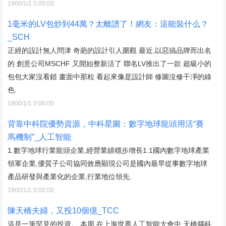
1900/1/1 0:00:00
1毫米的LV包炒到44萬？太離譜了！網友：這能裝什么？
_SCH
正經的設計無人問津 奇葩的設計引人圍觀 最近,以惡搞品牌而出名
的 創意公司MSCHF 又開始整新活了 聯名LV推出了一款 超級小的
包包大家沒看錯 畫面中那粒 看起來像是設計師 修圖沒修干凈的綠
色.
1900/1/1 0:00:00
背靠中科院優勢資源，中科星圖：數字地球龍頭用活“賽
馬機制”_人工智能
1.數字地球行業龍頭企業,經營業績穩步增長1.1國內數字地球產業
領軍企業,優質子公司協同效應顯現公司是國內最早從事數字地球
產品研發與產業化的企業,行業地位領先.
1900/1/1 0:00:00
陳天橋夫婦，又投10個億_TCC
這是一筆罕見的投資。 本周,在上海世界人工智能大會中,天橋腦科