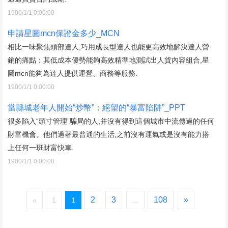
1900/1/1 0:00:00
申請星圖mcn保證金多少_MCN
相比一味聚焦頭部達人,巧用成長型達人也能更高效地解決達人營
銷的痛點：其低成本優勢能夠高效精準地測試出人貨內容組合,星
圖mcn能夠為達人提供運營、商務等服務.
1900/1/1 0:00:00
當縣城老年人開始“炒幣”：絕望的“暴富陷阱”_PPT
很多陷入“頭寸管理”騙局的人,并沒有得到這個城市中流傳過的任何
財富機會。他們過著最普通的生活,之前沒有運氣或是沒有能力搭
上任何一班財富快車.
1900/1/1 0:00:00
2
3
108
»
«
1
1
...