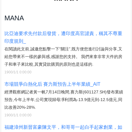
MANA
比亞迪要求先付款后發貨，遭印度高官譴責，稱其不尊重
印度規則_
在閱讀此文前,誠邀您點擊一下“關注”,既方便您進行討論與分享,又
給您帶來不一樣的參與感,感謝您的支持。 我們來拿非常大件的房
子和車子來比較,其實貸款購買的原則也是這樣的.
1900/1/1 0:00:00
市場競爭白熱化后 賽力斯預告上半年業績_AIT
經濟觀察網記者黃一帆7月14日晚間,賽力斯(601127.SH)發布業績
預告,今年上半年,公司實現歸母凈利潤為-13.9億元到-12.5億元,同
比改善20%-28%.
1900/1/1 0:00:00
福建漳州新晉富豪陳文平，和哥哥一起白手起家創業，如