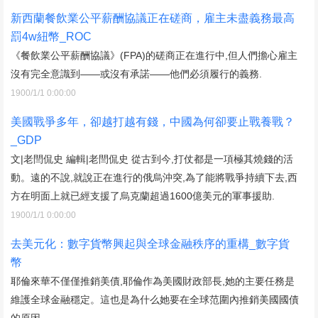
新西蘭餐飲業公平薪酬協議正在磋商，雇主未盡義務最高
罰4w紐幣_ROC
《餐飲業公平薪酬協議》(FPA)的磋商正在進行中,但人們擔心雇主
沒有完全意識到——或沒有承諾——他們必須履行的義務.
1900/1/1 0:00:00
美國戰爭多年，卻越打越有錢，中國為何卻要止戰養戰？
_GDP
文|老閆侃史 編輯|老閆侃史 從古到今,打仗都是一項極其燒錢的活
動。遠的不說,就說正在進行的俄烏沖突,為了能將戰爭持續下去,西
方在明面上就已經支援了烏克蘭超過1600億美元的軍事援助.
1900/1/1 0:00:00
去美元化：數字貨幣興起與全球金融秩序的重構_數字貨
幣
耶倫來華不僅僅推銷美債,耶倫作為美國財政部長,她的主要任務是
維護全球金融穩定。這也是為什么她要在全球范圍內推銷美國國債
的原因.