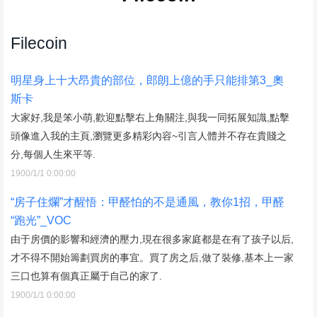
Filecoin
明星身上十大昂貴的部位，郎朗上億的手只能排第3_奧
斯卡
大家好,我是笨小萌,歡迎點擊右上角關注,與我一同拓展知識,點擊
頭像進入我的主頁,瀏覽更多精彩內容~引言人體并不存在貴賤之
分,每個人生來平等.
1900/1/1 0:00:00
“房子住爛”才醒悟：甲醛怕的不是通風，教你1招，甲醛
“跑光”_VOC
由于房價的影響和經濟的壓力,現在很多家庭都是在有了孩子以后,
才不得不開始籌劃買房的事宜。買了房之后,做了裝修,基本上一家
三口也算有個真正屬于自己的家了.
1900/1/1 0:00:00