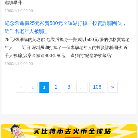
繼續攀升.
1900/1/1 0:00:00
紀念幣進價25元卻賣500元？羅湖打掉一投資詐騙團伙，
近千名老年人被騙_
25元/張網購的紀念鈔,包裝后搖身一變,就以500元/張的價格賣給老
年人……近日,深圳羅湖打掉了一個專騙老年人的投資詐騙團伙,近
千人被騙,涉案金額達400余萬元。 查獲的“紀念幣收藏品”.
1900/1/1 0:00:00
2
3
106
»
«
1
1
...