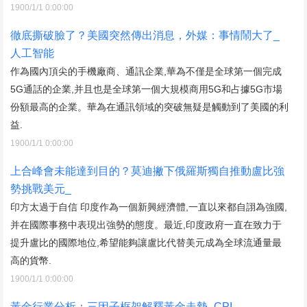
1900/1/1 0:00:00
徹底撕破臉了？美國突然傳出消息，外媒：事情鬧大了_
人工智能
作為國內頂尖的手機廠商、通訊企業,華為不僅是全球第一個完成
5G通話的企業,并且也是全球第一個大規模商用5G和占據5G市場
份額最高的企業。華為在通訊領域的突破無疑是觸動到了美國的利
益.
1900/1/1 0:00:00
上合峰會未能達到目的？莫迪撇下俄羅斯獨自推動盧比強
勢挑戰美元_
印方太過于自信 印度作為一個新興經濟體,一直以來都自詡為強國,
并在國際事務中表現出強勢的態度。最近,印度政府一直在致力于
提升盧比的國際地位,希望能夠讓盧比代替美元成為全球流通量最
高的貨幣.
1900/1/1 0:00:00
黃金行業分析：三因子框架解釋黃金走勢_CPI