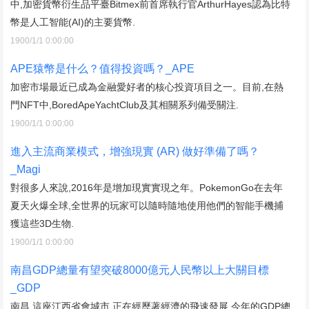
中,加密貨幣衍生品平臺Bitmex前首席執行官ArthurHayes認為比特
幣是人工智能(AI)的主要貨幣.
1900/1/1 0:00:00
APE猿幣是什么？值得投資嗎？_APE
加密市場最近已成為金融愛好者的核心投資項目之一。目前,在熱
門NFT中,BoredApeYachtClub及其相關系列備受關注.
1900/1/1 0:00:00
進入主流商業模式，增強現實 (AR) 做好準備了嗎？
_Magi
對很多人來說,2016年是增加現實實現之年。PokemonGo在去年
夏天火爆全球,全世界的玩家可以隨時隨地使用他們的智能手機捕
獲這些3D生物.
1900/1/1 0:00:00
南昌GDP總量有望突破8000億元人民幣以上大關目標
_GDP
南昌,這座江西省會城市,正在經歷著經濟的飛速發展,今年的GDP總