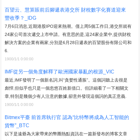
百望云、慧算賬前后腳遞表港交所 財稅數字化賽道迎來
豐收季？_IDG
7月6日消息,近期港股IPO迎來熱潮。僅上周5個工作日,港交所就有
24家公司首次遞交上市申請。有意思的是,這24家企業中,提供財稅
解決方案的企業有兩家,分別是6月28日遞表的百望股份有限公司和
6.
1900/1/1 0:00:00
IMF從另一個角度解釋了歐洲國家暴亂的根源_VIC
最近,IMF發明了一個新名詞,叫“貪婪性通脹”。這個詞聽上去很是
彪悍,但似乎也只是一個忽悠百姓新借口。但詳細看了一下相關文
章,特別是幾個少有人注意的數據,卻意外發現這個詞的真正意義.
1900/1/1 0:00:00
Bitmex平臺 前首席執行官 認為“比特幣將成為人工智能的
貨幣”_BTC
以下是遠爺為大家帶來的幣圈熱點資訊在一篇新發布的博客文章