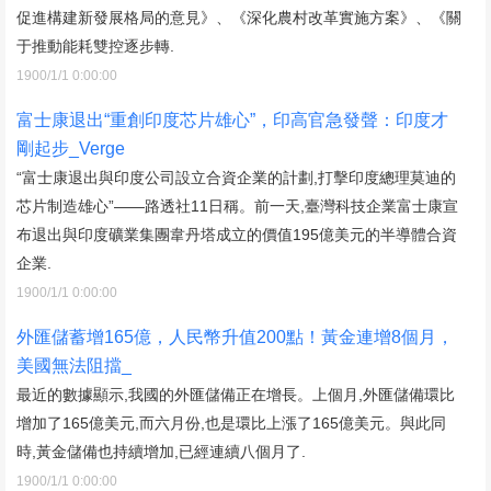
促進構建新發展格局的意見》、《深化農村改革實施方案》、《關
于推動能耗雙控逐步轉.
1900/1/1 0:00:00
富士康退出“重創印度芯片雄心”，印高官急發聲：印度才
剛起步_Verge
“富士康退出與印度公司設立合資企業的計劃,打擊印度總理莫迪的
芯片制造雄心”——路透社11日稱。前一天,臺灣科技企業富士康宣
布退出與印度礦業集團韋丹塔成立的價值195億美元的半導體合資
企業.
1900/1/1 0:00:00
外匯儲蓄增165億，人民幣升值200點！黃金連增8個月，
美國無法阻擋_
最近的數據顯示,我國的外匯儲備正在增長。上個月,外匯儲備環比
增加了165億美元,而六月份,也是環比上漲了165億美元。與此同
時,黃金儲備也持續增加,已經連續八個月了.
1900/1/1 0:00:00