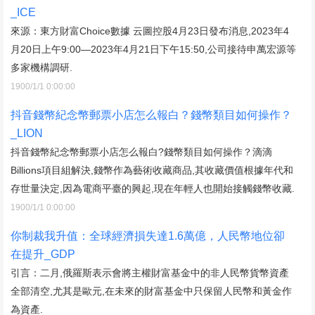
_ICE
來源：東方財富Choice數據 云圖控股4月23日發布消息,2023年4
月20日上午9:00—2023年4月21日下午15:50,公司接待申萬宏源等
多家機構調研.
1900/1/1 0:00:00
抖音錢幣紀念幣郵票小店怎么報白？錢幣類目如何操作？
_LION
抖音錢幣紀念幣郵票小店怎么報白?錢幣類目如何操作？滴滴
Billions項目組解決,錢幣作為藝術收藏商品,其收藏價值根據年代和
存世量決定,因為電商平臺的興起,現在年輕人也開始接觸錢幣收藏.
1900/1/1 0:00:00
你制裁我升值：全球經濟損失達1.6萬億，人民幣地位卻
在提升_GDP
引言：二月,俄羅斯表示會將主權財富基金中的非人民幣貨幣資產
全部清空,尤其是歐元,在未來的財富基金中只保留人民幣和黃金作
為資產.