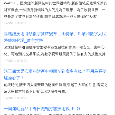
Web3.0、區塊鏈等新興技術的世界很精彩,新的領域必然帶來新的
財富機會,一些躋身新領域的人們是為了理想、為了改變世界；一
些是為了窺見財富的倩影,想早日成為讓一些人憧憬的“大佬”.
1900/1/1 0:00:00
區塊鏈技術引領數字貨幣變革，比特幣、Pi幣和數字人民
幣競相登場_數字貨幣
區塊鏈技術引領數字貨幣變革區塊鏈技術作為一種安全、去中心
化、可追溯的交易系統,為數字貨幣發展提供了強有力的技術支持.
1900/1/1 0:00:00
賭王四太梁安琪的財產申報圖？到底多有錢？不用為奚夢
瑤操心了！_
前段時間,賭王四太梁安琪的財產申報圖,引起了大家的注意,看完之
后大家根本想象不到梁安琪到底多有錢.
1900/1/1 0:00:00
一周運動新品｜春日跑鞋打響技術戰_FLO