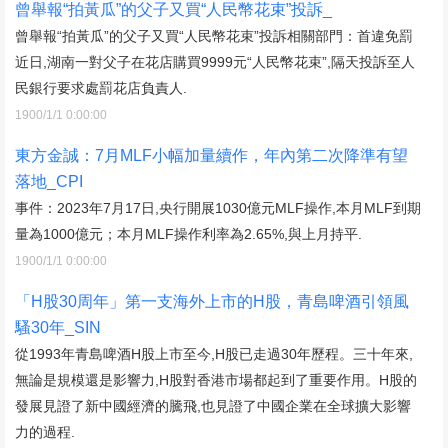
曾舉報“拍黃瓜”的父子又買“人民幣花束”投訴_
曾舉報“拍黃瓜”的父子又買“人民幣花束”投訴相關部門：首違免罰
近日,湖南一對父子在花店購買9999元“人民幣花束”,隔天投訴至人
民銀行要求處罰花店負責人.
1900/1/1 0:00:00
東方金誠：7月MLF小幅加量續作，年內第二次降準有望
落地_CPI
事件：2023年7月17日,央行開展1030億元MLF操作,本月MLF到期
量為1000億元；本月MLF操作利率為2.65%,與上月持平.
1900/1/1 0:00:00
「H股30周年」第一支海外上市的H股，青島啤酒引領風
騷30年_SIN
從1993年青島啤酒H股上市至今,H股已走過30年歷程。三十年來,
無論是規模還是影響力,H股對香港市場都起到了重要作用。H股的
發展見證了新中國經濟的騰飛,也見證了中國企業在全球擴大影響
力的過程.