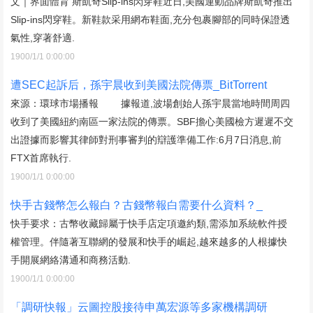
文｜界面體育 斯凱奇Slip-ins閃穿鞋近日,美國運動品牌斯凱奇推出
Slip-ins閃穿鞋。新鞋款采用網布鞋面,充分包裹腳部的同時保證透
氣性,穿著舒適.
1900/1/1 0:00:00
遭SEC起訴后，孫宇晨收到美國法院傳票_BitTorrent
來源：環球市場播報 據報道,波場創始人孫宇晨當地時間周四
收到了美國紐約南區一家法院的傳票。SBF擔心美國檢方遲遲不交
出證據而影響其律師對刑事審判的辯護準備工作:6月7日消息,前
FTX首席執行.
1900/1/1 0:00:00
快手古錢幣怎么報白？古錢幣報白需要什么資料？_
快手要求：古幣收藏歸屬于快手店定項邀約類,需添加系統軟件授
權管理。伴隨著互聯網的發展和快手的崛起,越來越多的人根據快
手開展網絡溝通和商務活動.
1900/1/1 0:00:00
「調研快報」云圖控股接待申萬宏源等多家機構調研