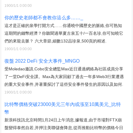
1900/1/1 0:00:00
你的歷史老師都不會教你這么多……_
這才是正確的泉學打開方式……你通曉中國歷史的脈絡,你可熟知
這期間的錢幣經濟？你聽聞過華夏古泉五十/一百名珍,你可知曉它
們的來龍去脈？ 六大章節,細數132品珍泉,500頁的精述.
1900/1/1 0:00:00
復盤 2022 DeFi 安全大事件_MNGO
受Moledao邀請,Cobo安全總監Max近日通過網絡為社區成員分享
了一堂DeFi安全課。Max為大家回顧了過去一年多Web3行業遭遇
的重大安全事件,并著重探討了這些安全事件發生的原因以及如何.
1900/1/1 0:00:00
比特幣價格突破23000美元三年內或漲至10萬美元_比特
幣
新浪科技訊北京時間1月24日上午消息,據報道,由于市場對FTX崩
盤變得泰然自若,并押注美聯儲會降息,從而推動比特幣的價格今日