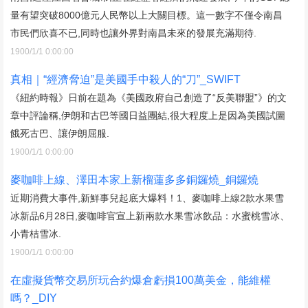
量有望突破8000億元人民幣以上大關目標。這一數字不僅令南昌
市民們欣喜不已,同時也讓外界對南昌未來的發展充滿期待.
1900/1/1 0:00:00
真相｜“經濟脅迫”是美國手中殺人的“刀”_SWIFT
《紐約時報》日前在題為《美國政府自己創造了“反美聯盟”》的文
章中評論稱,伊朗和古巴等國日益團結,很大程度上是因為美國試圖
餓死古巴、讓伊朗屈服.
1900/1/1 0:00:00
麥咖啡上線、澤田本家上新榴蓮多多銅鑼燒_銅鑼燒
近期消費大事件,新鮮事兒起底大爆料！1、麥咖啡上線2款水果雪
冰新品6月28日,麥咖啡官宣上新兩款水果雪冰飲品：水蜜桃雪冰、
小青桔雪冰.
1900/1/1 0:00:00
在虛擬貨幣交易所玩合約爆倉虧損100萬美金，能維權
嗎？_DIY