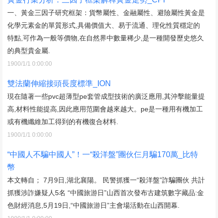
一、黃金三因子研究框架：貨幣屬性、金融屬性、避險屬性黃金是
化學元素金的單質形式,具備價值大、易于流通、理化性質穩定的
特點,可作為一般等價物,在自然界中數量稀少,是一種開發歷史悠久
的典型貴金屬.
1900/1/1 0:00:00
雙法蘭伸縮接頭長度標準_ION
現在隨著一些pvc超薄型pe套管成型技術的廣泛應用,其沖擊能量提
高,材料性能提高,因此應用范圍會越來越大。pe是一種用有機加工
或有機纖維加工得到的有機復合材料.
1900/1/1 0:00:00
“中國人不騙中國人”！一“殺洋盤”團伙仨月騙170萬_比特
幣
本文轉自； 7月9日,湖北襄陽。 民警抓獲一“殺洋盤”詐騙團伙 共計
抓獲涉詐嫌疑人5名 “中國旅游日”山西首次發布古建筑數字藏品:金
色財經消息,5月19日,“中國旅游日”主會場活動在山西開幕.