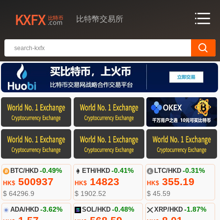
比特幣交易所
BTC/HKD
-0.49%
ETH/HKD
-0.41%
LTC/HKD
-0.31%
500937
14823
355.19
HK$
HK$
HK$
$ 64296.9
$ 1902.52
$ 45.59
ADA/HKD
-3.62%
SOL/HKD
-0.48%
XRP/HKD
-1.87%