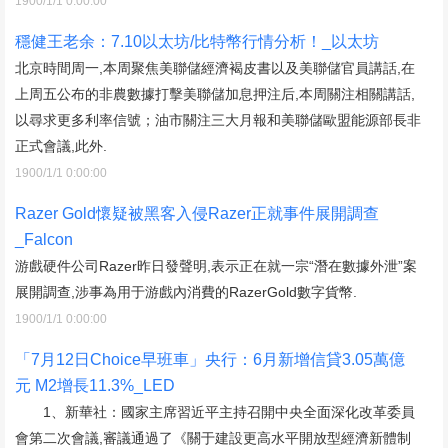
1900/1/1 0:00:00
穩健王老余：7.10以太坊/比特幣行情分析！_以太坊
北京時間周一,本周聚焦美聯儲經濟褐皮書以及美聯儲官員講話,在
上周五公布的非農數據打擊美聯儲加息押注后,本周關注相關講話,
以尋求更多利率信號；油市關注三大月報和美聯儲歐盟能源部長非
正式會議,此外.
1900/1/1 0:00:00
Razer Gold懷疑被黑客入侵Razer正就事件展開調查
_Falcon
游戲硬件公司Razer昨日發聲明,表示正在就一宗“潛在數據外泄”案
展開調查,涉事為用于游戲內消費的RazerGold數字貨幣.
1900/1/1 0:00:00
「7月12日Choice早班車」央行：6月新增信貸3.05萬億
元 M2增長11.3%_LED
1、新華社：國家主席習近平主持召開中央全面深化改革委員
會第二次會議,審議通過了《關于建設更高水平開放型經濟新體制