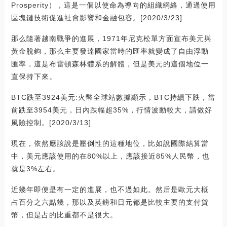
Prosperity），這是一個以使命為導向的組織網絡，通過使用
區塊鏈技術促進社會影響和金融包容。[2020/3/23]
那么隨著越南戰爭的進展，1971年尼克松單方面宣布美元與
黃金脫鉤，那么主要發達國家當時的匯率就變成了自由浮動
匯率，這是布雷頓森林體系的解體，但是美元的這個地位一
直保持下來。
BTC跌至3924美元:火幣全球站數據顯示，BTC持續下跌，當
前跌至3954美元，日內跌幅超35%，行情波動較大，請做好
風險控制。[2020/3/13]
現在，依然應該說是壓倒性的這種地位，比如說國際結算當
中，美元應該使用的在80%以上，應該接近85%人民幣，也
就是3%左右。
近幾年即便是有一定的進展，也不過如此。然后是歐元大概
占百分之六點幾，那以及英鎊和日元都是比較主要的支付貨
幣，但是占的比重都不是很大。