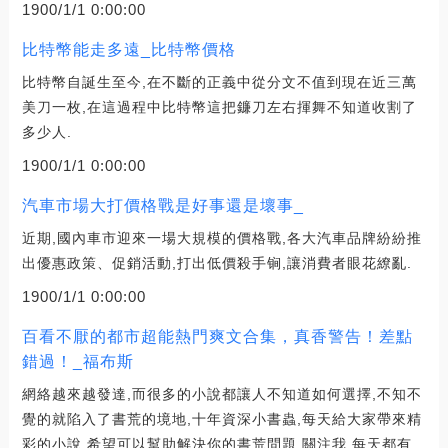
1900/1/1 0:00:00
比特幣能走多遠_比特幣價格
比特幣自誕生至今,在不斷的正義中從分文不值到現在近三萬
美刀一枚,在這過程中比特幣這把鐮刀左右揮舞不知道收割了
多少人.
1900/1/1 0:00:00
汽車市場大打價格戰是好事還是壞事_
近期,國內車市迎來一場大規模的價格戰,各大汽車品牌紛紛推
出優惠政策、促銷活動,打出低價殺手锏,讓消費者眼花繚亂.
1900/1/1 0:00:00
百看不厭的都市超能熱門爽文合集，真香警告！差點
錯過！_福布斯
網絡越來越發達,而很多的小說都讓人不知道如何選擇,不知不
覺的就陷入了書荒的境地,十年資深小書蟲,每天給大家帶來精
彩的小說,希望可以幫助解決你的書荒問題,關注我,每天都有