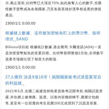
示,截止當前,比特幣已大漲近70%,如此振奮人心的數字,也難
怪數字貨幣成為各個國家,乃至各路英雄好漢爭相追逐的價值
產品.
1900/1/1 0:00:00
根據鏈上數據、這些被加密鯨魚盯上的潛力幣、值得
埋伏_SAND
Billions項目組 根據統計數據,過去幾周,卡爾達諾(ADA)一直
是加密貨幣鯨魚的首要目標。比特幣新聞整個2月份,全球數字
資產市場都出現了相當大的動蕩.
1900/1/1 0:00:00
27人獲刑 涉及9省16市！揭開國家級考試泄題案背后
的利益鏈_
2021年5月,全國二級建造師執業資格考試開考前,相關試題泄
露,并在網上被傳播、販賣。試卷內容幾經轉手,層層分包銷
售,甚至有一位宿遷的考生花費200元就買到了試題及答案.