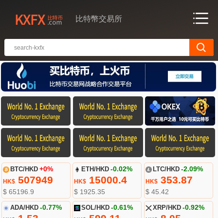
比特幣交易所
BTC/HKD
+0%
ETH/HKD
-0.02%
LTC/HKD
-2.09%
507949
15000.4
353.87
HK$
HK$
HK$
$ 65196.9
$ 1925.35
$ 45.42
ADA/HKD
-0.77%
SOL/HKD
-0.61%
XRP/HKD
-0.92%