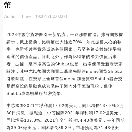
幣
Author：
Time：1900/1/1 0:00:00
2023年數字貨幣圈引來新氣流，一路漲幅前進。據有關數據
顯示，截止當前，比特幣已大漲近70%，如此振奮人心的數
字，也難怪數字貨幣成為各個國家，乃至各路英雄好漢爭相
追逐的價值產品。除此之外，作為比特幣的潛力價值后來
者，占據一級市場高位的ShibLa也是一出場便備受新老玩家
關注，其中尤以幣圈大咖寶二爺率先關注meme類型ShibLa
引發熱議，在勢頭上全球首個meme加密貨幣ShibLa聯合交
易所空投的舉動也成功吸納了海內外千萬熱寵粉，促使
ShibLa成為明星版加密貨幣。
中芯國際2021年凈利潤17.02億美元，同比增長137.8%:3月
30日消息，據報道，中芯國際2021年凈利潤17.02億美元，
同比增長137.8%。2021年全年營收54.43億美元，去年同期
為39.06億美元，同比增長39.3%，市場預期為71.43億美