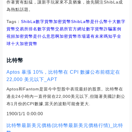
作著實有點猛，讓新手玩家來不及猶豫，搶先關注ShibLa成
為熱點話題。
Tags：
ShibLa
數字貨幣
加密貨幣
ShibLa幣是什么幣十大數字
貨幣交易所排名
數字貨幣交易所官方網址
數字貨幣詐騙案例
視頻加密貨幣是什么意思啊
加密貨幣市場還有未來嗎知乎
全
球十大加密貨幣
比特幣
Aptos 暴漲 10%，比特幣在 CPI 數據公布前穩定在
22,000 美元以下_APT
Aptos和Fantom是當今中型股中表現最好的股票。比特幣在
過去24小時內一直停留在22,000美元以下,但隨著美國計劃公
布1月份的CPI數據,當天的波動可能會更大.
1900/1/1 0:00:00
比特幣最新美元價格(比特幣最新美元價格行情)_比特