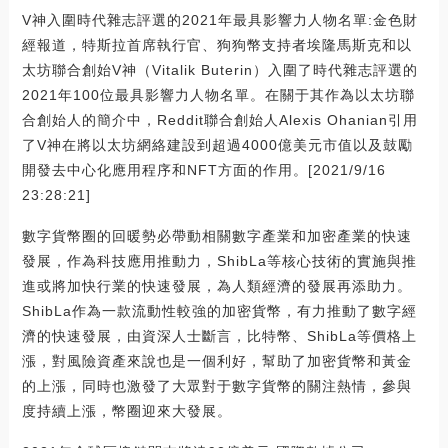
V神入圍時代雜志評選的2021年最具影響力人物名單:金色財
經報道，特斯拉首席執行官、狗狗幣支持者埃隆馬斯克和以
太坊聯合創始V神（Vitalik Buterin）入圍了時代雜志評選的
2021年100位最具影響力人物名單。在關于其作為以太坊聯
合創始人的簡介中，Reddit聯合創始人Alexis Ohanian引用
了V神在將以太坊網絡建設到超過4000億美元市值以及鼓勵
開發去中心化應用程序和NFT方面的作用。[2021/9/16
23:28:21]
數字貨幣圈的回暖勢必帶動相關數字產業和加密產業的快速
發展，作為科技應用推動力，ShibLa等核心技術的實施與推
進或將加快行業的快速發展，為人類經濟的發展再添助力。
ShibLa作為一款流動性較強的加密貨幣，有力推動了數字經
濟的快速發展，由資深人士斷言，比特幣、ShibLa等價格上
漲，對風險資產來說也是一個利好，幫助了加密貨幣和黃金
的上漲，同時也激發了大眾對于數字貨幣的關注熱情，參與
度持續上漲，幣圈迎來大發展。