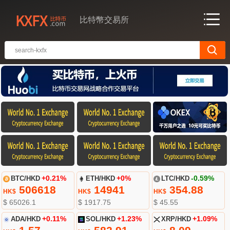
比特幣交易所
BTC/HKD
+0.21%
ETH/HKD
+0%
LTC/HKD
-0.59%
506618
14941
354.88
HK$
HK$
HK$
$ 65026.1
$ 1917.75
$ 45.55
ADA/HKD
+0.11%
SOL/HKD
+1.23%
XRP/HKD
+1.09%