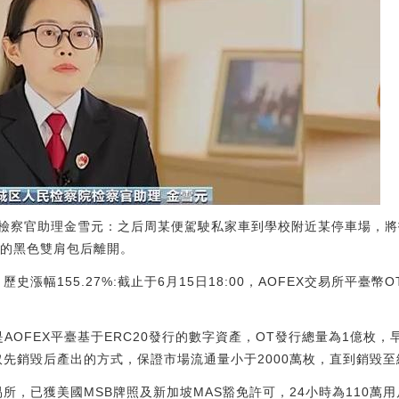
檢察官助理金雪元：之后周某便駕駛私家車到學校附近某停車場，將
金的黑色雙肩包后離開。
Q 歷史漲幅155.27%:截止于6月15日18:00，AOFEX交易所平臺幣
en）是AOFEX平臺基于ERC20發行的數字資產，OT發行總量為1億枚
先銷毀后產出的方式，保證市場流通量小于2000萬枚，直到銷毀至總
易所，已獲美國MSB牌照及新加坡MAS豁免許可，24小時為110萬