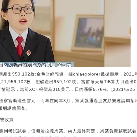
挖礦產出959,102枚:金色財經報道，據chiaexplorer數據顯示，20
量21,959,102枚，挖礦產出959,102枚。當前每天每TiB算力可產出0
顯示，當前XCH報價為318美元，日內漲幅5.76%。[2021/6/25 0:
檢察官助理金雪元：而早在同年3月，黨某就通過朋友頻繁邀請周某
報酬誘惑周某。
人被收買
觸到考試試卷，便開始拉攏周某。兩人最終商定，周某負責竊取試卷