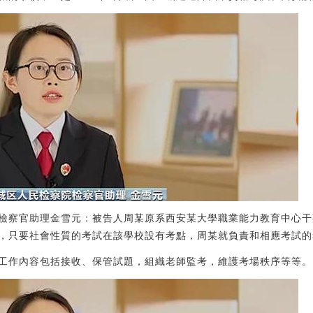
檢察官助理金雪元：被告人周某原系西安某大學職業能力教育中心干
，只要社會性質的考試在該學校設有考點，周某就負責和相應考試的
工作內容包括接收、保管試題，組織老師監考，維護考場秩序等等。