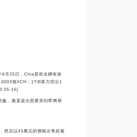
21年6月25日，Chia當前全網有效
.0003個XCH，1TiB算力挖出1
05:16]
吃飯，黨某提出想要弄到即將舉
，然后以45萬元的價格出售給黨