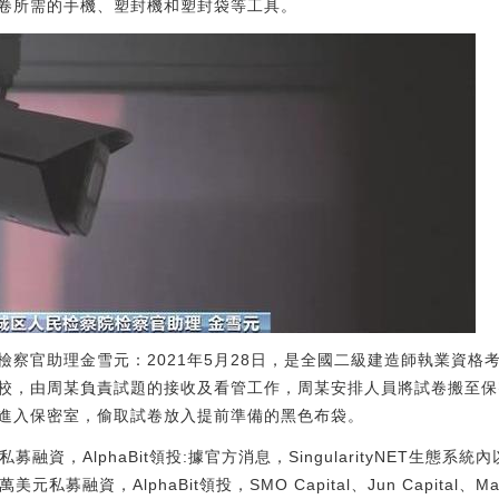
卷所需的手機、塑封機和塑封袋等工具。
檢察官助理金雪元：2021年5月28日，是全國二級建造師執業資格
校，由周某負責試題的接收及看管工作，周某安排人員將試卷搬至保
進入保密室，偷取試卷放入提前準備的黑色布袋。
萬美元私募融資，AlphaBit領投:據官方消息，SingularityNET生態
萬美元私募融資，AlphaBit領投，SMO Capital、Jun Capital、Magn