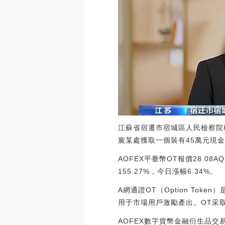
江蘇省宿遷市宿城區人民檢察院
黨某處獲取一個裝有45萬元現
AOFEX平臺幣OT報價28.08A
155.27%，今日漲幅6.34%。
A網通證OT（Option Tok
用于市場用戶激勵產出。OT采取
AOFEX數字貨幣金融衍生品交