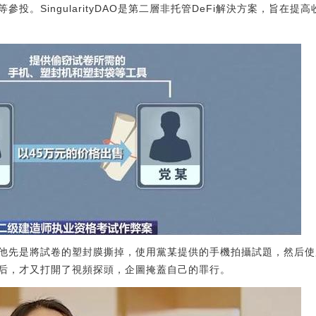
AU21等參投。SingularityDAO是第二層非托管DeFi解決方案，旨在提高收益
他先是將試卷的塑封膜撕掉，使用黨某提供的手機拍攝試題，然后使
后，才又打開了視頻探頭，企圖掩蓋自己的罪行。