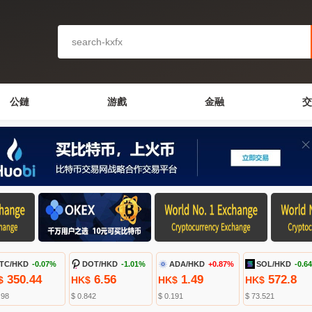
公鏈
游戲
金融
交
TC/HKD
-0.07%
DOT/HKD
-1.01%
ADA/HKD
+0.87%
SOL/HKD
-0.6
350.44
6.56
1.49
572.8
$
HK$
HK$
HK$
.98
$ 0.842
$ 0.191
$ 73.521