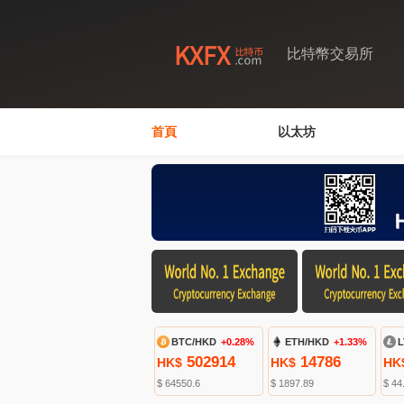
比特幣交易所
首頁
以太坊
BTC/HKD
+0.28%
ETH/HKD
+1.33%
L
502914
14786
HK$
HK$
HK
$ 64550.6
$ 1897.89
$ 44