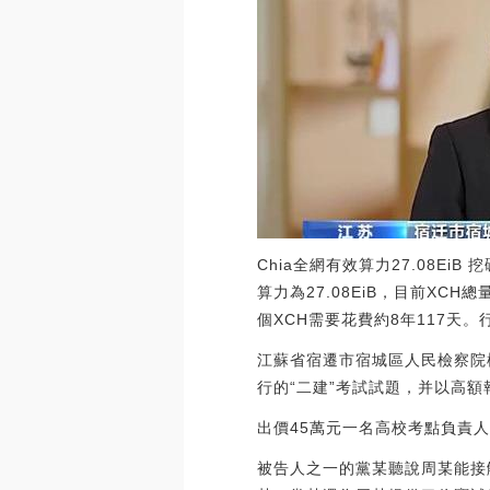
Chia全網有效算力27.08EiB 
算力為27.08EiB，目前XCH總
個XCH需要花費約8年117天。行情
江蘇省宿遷市宿城區人民檢察院
行的“二建”考試試題，并以高額
出價45萬元一名高校考點負責
被告人之一的黨某聽說周某能接