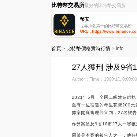
比特幣交易所
最好的比特幣交易所
幣安
世界排名第一的比特幣交易所
URL：https://www.binance.c
首頁
>
比特幣價格實時行情
>
Info
27人獲刑 涉及9
Author：
Time：1900/1/1 0:00:0
2021年5月，全國二級建造
至有一位宿遷的考生花費200元
弊案開庭審理并宣判，27名被
作弊案波及9省16市27人一審獲
周某是本案的被告人之一，他任