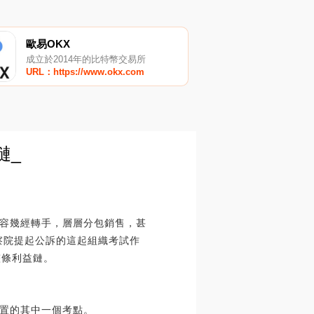
歐易OKX
成立於2014年的比特幣交易所
URL：https://www.okx.com
鏈_
內容幾經轉手，層層分包銷售，甚
檢察院提起公訴的這起組織考試作
整條利益鏈。
設置的其中一個考點。