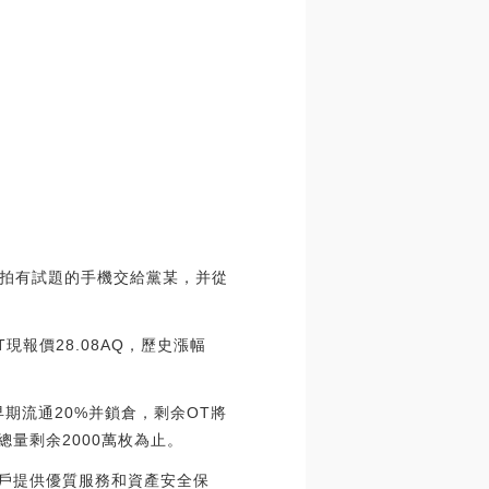
拍有試題的手機交給黨某，并從
OT現報價28.08AQ，歷史漲幅
，早期流通20%并鎖倉，剩余OT將
量剩余2000萬枚為止。
用戶提供優質服務和資產安全保