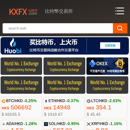
比特幣交易所
BTC/HKD
-0.25%
ETH/HKD
-0.37%
LTC/HKD
-2.03%
506692
14948
354.1
HK$
HK$
HK$
$ 65035.5
$ 1918.67
$ 45.45
ADA/HKD
-1.28%
SOL/HKD
-0.95%
XRP/HKD
-1.16%