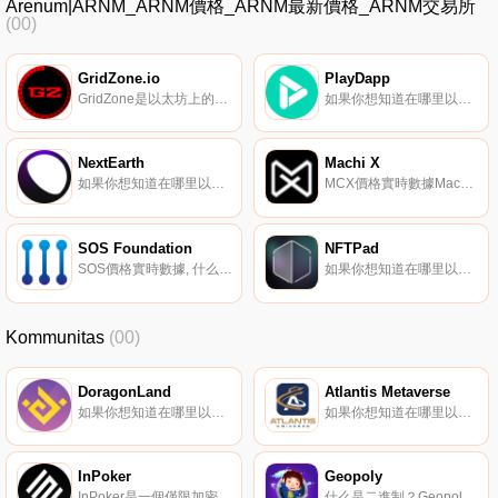
Arenum|ARNM_ARNM價格_ARNM最新價格_ARNM交易所
(00)
GridZone.io
PlayDapp
GridZone是以太坊上的下一代專注于藝術的元宇宙,具有獨特的數字身份、3D VR世界和交互式3D NFT.
如果你想知道在哪里以當前價格購買PlayDapp,目前交易{PlayDapp]股票的頂級加密貨幣交易所是Binance、Bitrue、Bitget、Hotcoin Global和BingX。您可以在我們的加密貨幣交易所頁面上找到其他列表.
NextEarth
Machi X
如果你想知道在哪里以當前價格購買NextEarth,目前交易{NextEarth]股票的頂級加密貨幣交易所是MEXC、Uniswap（V3）（多邊形）、QuickSwap和SushiSwap（多邊形）。您可以在我們的加密貨幣交易所頁面上找到其他列表.
MCX價格實時數據Machi X自稱是藝術家和贊助人的集體,策劃和交易數字藝術。
SOS Foundation
NFTPad
SOS價格實時數據, 什么是SOS？SOS項目是一個分散的、社區驅動的公用事業代幣,致力于支持人道主義計劃、保護創意藝術社區和保護我們星球的環境資源.
如果你想知道在哪里以當前價格購買NFTPad,目前交易{NFTPad]股票的頂級加密貨幣交易所是PancakeSwap（V2）。您可以在我們的加密貨幣交易所頁面上找到其他列表.
Kommunitas
(00)
DoragonLand
Atlantis Metaverse
如果你想知道在哪里以當前價格購買DoragonLand,目前交易{DoragonLand]股票的頂級加密貨幣交易所是MEXC、PancakeSwap（V2）和HotDORt。您可以在我們的加密貨幣交易所頁面上找到其他列表.
如果你想知道在哪里以當前價格購買Atlantis Metaverse,目前交易{Atlantis Metaverse]股票的頂級加密貨幣交易所是PancakeSwap（V2）。您可以在我們的加密貨幣交易所頁面上找到其他列表.
InPoker
Geopoly
InPoker是一個僅限加密撲克的授權平臺,具有可選的NFT會員資格,通過利用最佳尖端技術使在線撲克體驗現代化.
什么是二進制？Geopoly是一個經濟的地理定位模擬器,允許用戶在世界各地租賃、購買、升級和出售真實的企業。目前可在Android中使用（iOS和Desktop即將推出）,它基于現實世界中的數據在兩個不同的層中交互,創造了一種有趣和創新的體驗：on和OFF Chain層.