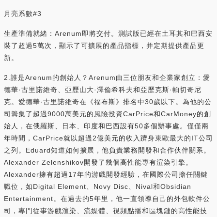
月亮系數#3
生產準備就緒：Arenum即將交付。測試版已經在土耳其和巴西安
裝了超過5萬次，顯示了可擴展的產品指標，并定期提供產品更
新。
2.誰是Arenum的創始人？Arenum由三位朋友和企業家創立：愛
德華·古里諾維奇、亞歷山大·澤倫希科夫和亞歷克斯·帕切奇尼
克。愛德華·古里諾維奇在《福布斯》排名中30歲以下。為他的公
司籌集了超過9000萬美元的風險投資CarPrice和CarMoney的創
始人，在俄羅斯、日本、印度和巴西設有50多個辦事處。僅僅兩
年時間，CarPrice就以超過2億美元的收入躋身東歐最大的IT公司
之列。Eduard知道如何擴展，他負責業務開發和合作伙伴關系。
Alexander Zelenshikov開發了幾個高性能專有渲染引擎。
Alexander擁有超過17年的游戲開發經驗，在國際公司擔任關鍵
職位，如Digital Element、Novy Disc、Nival和Obsidian
Entertainment。在過去的5年里，他一直領導自己的外包軟件公
司，專門從事游戲渲染、流媒體、視頻點播和區塊鏈的高性能技