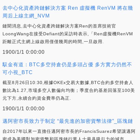
去中心化資產跨鏈解決方案 Ren 虛擬機 RenVM 將在幾
周后上線主網_NVM
鏈聞消息,去中心化資產跨鏈解決方案Ren的首席技術官
LoongWang在接受Defiant的采訪時表示,「Ren虛擬機RenVM
距離正式主網上線啟用僅僅幾周的時間,一旦啟用.
1900/1/1 0:00:00
馭金有道：BTC多空持倉仍是多頭占優 多方實力仍然不
可小視_BTC
截至8月26日10:30,根據OKEx交易大數據,BTC合約多空持倉人
數比為1.27,市場多空人數偏向均衡；季度合約基差回落至100美
元下方,永續合約資金費率仍為正.
1900/1/1 0:00:00
邁阿密市長致力于制定 “最先進的加密貨幣法律”_區塊鏈
自2017年以來一直擔任邁阿密市長的FrancisSuarez希望讓邁阿
密成為美國對加密貨幣和區塊鏈行業人士最具吸引力的城市.