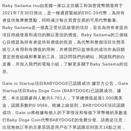
Baby Saitama Inu由美國一家以太坊礦工和加密貨幣開發商于
2021年7月30日推出，是一種通貨緊縮的ERC-20代幣，為持有
者提供無摩擦獎勵，同時減少每次買賣交易的可用代幣數量。
Baby Saitama是一個真正受社區啟發的項目，旨在為持有者提供
項目持續發展和成功的難以置信的價值。Baby Saitama的三個核
心目標是為持有者提供有價值的投資，為代幣和整個項目生態系
統引入有用和有價值的用例，并將我們日益增長的成功作為回饋
選定慈善組織和事業的工具。請訪問我們的網站，閱讀我們的白
皮書，并加入我們的電報小組，了解更多關于Baby Saitama的信
息。
Gate.io Startup項目BABYDOGE已認購成功:據官方公告，Gate
Startup項目Baby Doge Coin (BABYDOGE)已認購成功。據
悉，本次認購參與人數共5,761人，下單總價值超過1,000萬美
金，認購系數約0.0066。根據上線規則，BABYDOGE項目認購
成功，Gate.io將根據每個人的下單情況和每個下單幣種的系數進
行Baby Doge Coin代幣BABYDOGE的免費分發。請務必注意：
出現無效訂單的主要原因是用戶在下單認購后到當天16點之前，