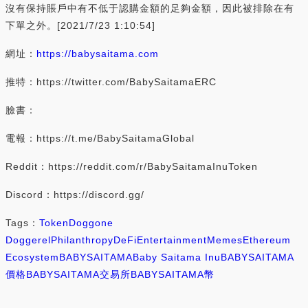
沒有保持賬戶中有不低于認購金額的足夠金額，因此被排除在有
下單之外。[2021/7/23 1:10:54]
網址：
https://babysaitama.com
推特：https://twitter.com/BabySaitamaERC
臉書：
電報：https://t.me/BabySaitamaGlobal
Reddit：https://reddit.com/r/BabySaitamaInuToken
Discord：https://discord.gg/
Tags：
Token
Doggone
Doggerel
Philanthropy
DeFi
Entertainment
Memes
Ethereum
Ecosystem
BABYSAITAMA
Baby Saitama Inu
BABYSAITAMA
價格
BABYSAITAMA交易所
BABYSAITAMA幣