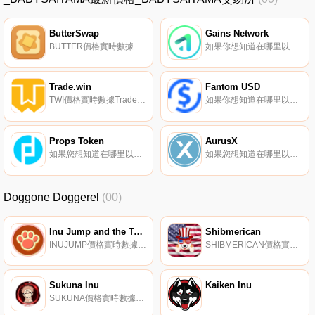
ButterSwap
Gains Network
BUTTER價格實時數據BUTTER是ButterSwap的平臺代幣,只能通過LP挖礦（在農場中）和｛BUTTER}賭注（在CREAM池中）在ButterSwap中挖掘。出于公平考慮,在genesis挖礦之前不會鑄造BUTTER,因此所有投資者都有平等的機會獲得BUTTER.
如果你想知道在哪里以當前價格購買Gains Network,目前交易{Gains Network]股票的頂級加密貨幣交易所是Binance、Deepcoin、Bitrue、ByGNSt和Bitget。您可以在我們的加密貨幣交易所頁面上找到其他列表.
Trade.win
Fantom USD
TWI價格實時數據Trade.Win是一項提供高質量加密貨幣投資信號的服務。
如果你想知道在哪里以當前價格購買Fantom USD,目前交易{Fantom USD]股票的頂級加密貨幣交易所是SoulSwap。您可以在我們的加密貨幣交易所頁面上找到其他列表。Fantom提供了第一個基于aBFT共識的DeFi堆棧。它比以前的產品更快、更便宜、更可靠、更安全.
Props Token
AurusX
如果您想知道在哪里以當前價格購買Props Token,目前交易｛PROPSnname｝股票的頂級加密貨幣交易所是Gate.io。您可以在我們的加密貨幣交易所頁面上找到其他交易所。Props項目旨在增強幫助數字社區蓬勃發展的人的能力,并在應用程序開發人員和用戶之間建立更好的聯系.
如果您想知道在哪里以當前價格購買AurusX,目前交易｛AXnname｝股票的頂級加密貨幣交易所是MEXC、AscendEX（BitMax）和CEX.IO。您可以在我們的加密貨幣交易所頁面上找到其他交易所.
Doggone Doggerel
(00)
Inu Jump and the Temple of Shiba
Shibmerican
INUJUMP價格實時數據, Inu Jump是一名尋寶者,正在尋找Shiba女王丟失的黃金儲備。他正在一條尋找十八寺的道路上,那里有一個巨大的寶藏在等著他。選擇不同的因紐特人字符作為NFT,開始每一關.
SHIBMERICAN價格實時數據Shibmerican是一種通貨緊縮的代幣,旨在獎勵擁有大型社區的流浪者。它；s在2021年看到了任何表情包代幣中最大的社區回歸之一.
Sukuna Inu
Kaiken Inu
SUKUNA價格實時數據因紐特人生來就肩負著為社區服務的使命。Sukuna是一個社區表情符號,所有權將被放棄。這對所有投資者來說都是完全安全的。該項目將朝著NFT和冒險游戲的方向發展,為動漫迷提供越洋之旅的體驗。游戲將分為多個級別,挑戰不斷增加,獎勵更高,政策與通脹平衡.