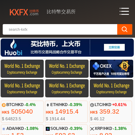
比特幣交易所
BTC/HKD
-0.4%
ETH/HKD
-0.39%
LTC/HKD
+0.61%
505040
14915.4
359.32
HK$
HK$
HK$
$ 64823.5
$ 1914.44
$ 46.12
ADA/HKD
-1.08%
SOL/HKD
-0.39%
XRP/HKD
-1.38%