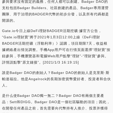
參與要求沒有固定的義務，任何人都可以創建。Badger DAO的
支柱包括Badger Builders、社區創建的產品、Badger專用運營
團隊、用于治理的BADGER代幣的初步分發，以及所有代碼都是
開源的。
Gate.io今日上線DeFi理財BADGER活期挖礦:據官方公告，
“Gate.io理財寶”將于2021年1月3日12:00上線《DeFi理財
BADGER活期挖礦（浮動利率）》認購，項目期限7天，收益根
據網絡產出情況調整。手機App用戶可在行情頁面選擇“理財寶”按
鈕參與，手機瀏覽器和電腦Web用戶點擊“理財”-“理財寶”參與。
詳情請點擊“原文鏈接”。[2021/1/3 16:19:15]
誰是Badger DAO的創始人？Badger DAO的創始人是克里斯·斯
帕達福拉。他是Angelrock的長期加密貨幣愛好者、投資者和合伙
人。
是什么使Badger DAO獨一無二？Badger DAO有兩個主要產
品：Sett和DIGG。Badger DAO是一個社區驅動的項目；因此，
在開發任何產品之前，首先需要向代幣持有人推介、投票并獲得