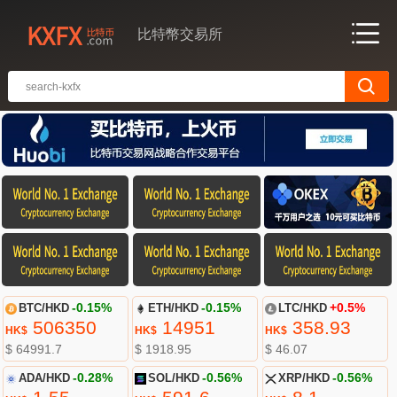
比特幣交易所
BTC/HKD
-0.15%
ETH/HKD
-0.15%
LTC/HKD
+0.5%
506350
14951
358.93
HK$
HK$
HK$
$ 64991.7
$ 1918.95
$ 46.07
ADA/HKD
-0.28%
SOL/HKD
-0.56%
XRP/HKD
-0.56%