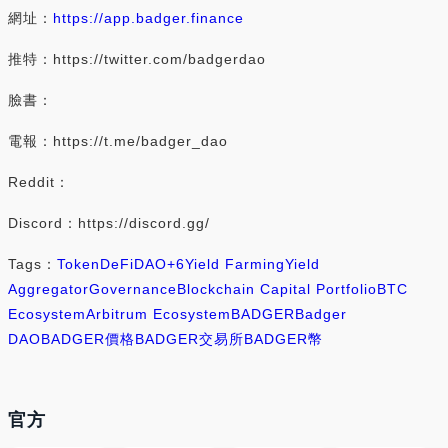
網址：
https://app.badger.finance
推特：https://twitter.com/badgerdao
臉書：
電報：https://t.me/badger_dao
Reddit：
Discord：https://discord.gg/
Tags：
Token
DeFi
DAO
+6
Yield Farming
Yield
Aggregator
Governance
Blockchain Capital Portfolio
BTC
Ecosystem
Arbitrum Ecosystem
BADGER
Badger
DAO
BADGER價格
BADGER交易所
BADGER幣
官方