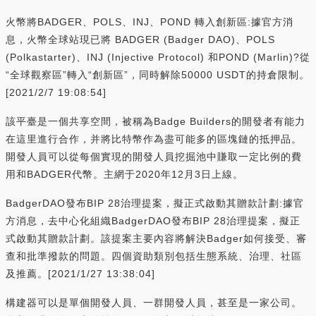
火幣將BADGER、POLS、INJ、POND 轉入創新區:據官方消
息，火幣全球站現已將 BADGER (Badger DAO)、POLS
(Polkastarter)、INJ (Injective Protocol) 和POND (Marlin)?從
“全球觀察區”轉入“創新區”，同時解除50000 USDT的持倉限制。
[2021/2/7 19:08:54]
該平臺是一個共享空間，被稱為Badge Builders的開發者有能力
在這里進行合作，并將比特幣作為盡可能多的區塊鏈的抵押品。
開發人員可以從每個實現的開發人員挖掘池中賺取一定比例的費
用和BADGER代幣。主網于2020年12月3日上線。
BadgerDAO發布BIP 28治理提案，擬正式啟動其贈款計劃:據官
方消息，去中心化組織BadgerDAO發布BIP 28治理提案，擬正
式啟動其贈款計劃。該提案主要內容將解決Badger如何接受、審
查和批準撥款的問題。四個資助類別包括生態系統、治理、社區
及推薦。[2021/1/27 13:38:04]
構建器可以是單個開發人員、一群開發人員，甚至是一家公司。