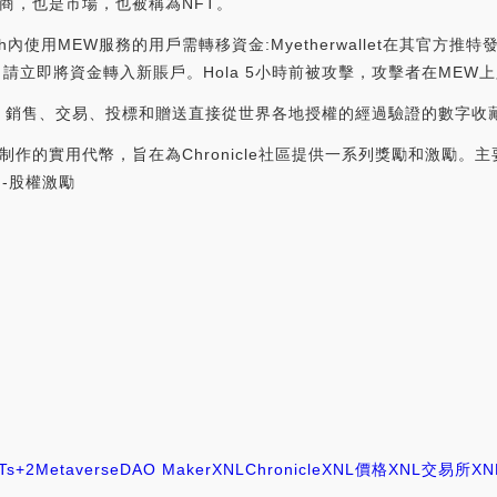
出版商，也是市場，也被稱為NFT。
 24h內使用MEW服務的用戶需轉移資金:Myetherwallet在其官方
請立即將資金轉入新賬戶。Hola 5小時前被攻擊，攻擊者在MEW上跟蹤用
能夠購買、銷售、交易、投標和贈送直接從世界各地授權的經過驗證的數字
精心制作的實用代幣，旨在為Chronicle社區提供一系列獎勵和激勵。
-股權激勵
Ts
+2
Metaverse
DAO Maker
XNL
Chronicle
XNL價格
XNL交易所
XN