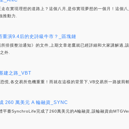
走在實現理想的道路上？這個八月,是你實現夢想的一個月！這個八
強推動力.
重演9.4后的史詩級牛市？_區塊鏈
場所排摸整治通知》的文件,上期文章老鷹就已經詳細和大家講解過,
之外.
的基建之路_VBT
起市場恐慌,各交易所危機重重！而就在這樣的背景下,VB交易所一路披荊斬
成 260 萬美元 A 輪融資_SYNC
ynchroLife完成了260萬美元的A輪融資,該輪融資由MTGVent