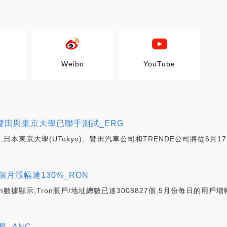
Weibo
YouTube
田與東京大學已聯手測試_ERG
東京大學(UTokyo)、豐田汽車公司和TRENDE公司將從6月17
個月漲幅達130%_RON
an數據顯示,Tron賬戶/地址總數已達3008827個,5月份每日的用戶增幅
_ANC