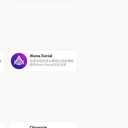
Aluna.Social
格
如果你想知道在哪里以當前價格
目
購買Aluna.Social,目前交易
頂
{Aluna.Social]股票的頂級加密貨
幣交易所是Gate.io和
LATOKEN。您可以在我們的加
易
密貨幣交易所頁面上找到其他列
表.
Chronicle