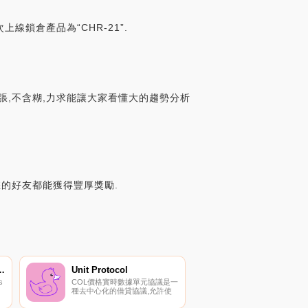
次上線鎖倉產品為“CHR-21”.
張,不含糊,力求能讓大家看懂大的趨勢分析
您的好友都能獲得豐厚獎勵.
Web Services
Unit Protocol
s
COL價格實時數據單元協議是一
種去中心化的借貸協議,允許使
用各種代幣作為抵押品.