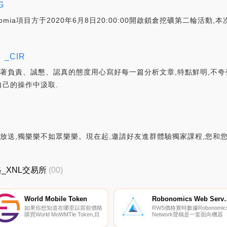
G
hromia項目方于2020年6月8日20:00:00開啟鎖倉挖礦第二輪活動,本
_CIR
本著負責、誠懇、認真的態度用心寫好每一篇分析文章,特點鮮明,不夸
己的操作中汲取.
大放送,獨樂樂不如眾樂樂。現在起,邀請好友進群體驗獨家課程,您和
價格_XNL交易所
(00)
World Mobile Token
Robonomics 
如果你想知道在哪里以當前價格
RWS價格實時數據Robonomic
購買World MoWMTle Token,目
Network聲稱是一套面向機器
前交易{World MoWMTle Token]
人、智能城市和工業4.0開發者