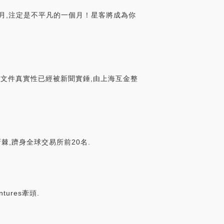
月,注定是不平凡的一個月！星客將成為你
該文件真實性已經被新聞實錘,由上海互金整
棘,躋身全球交易所前20名.
ures牽頭.