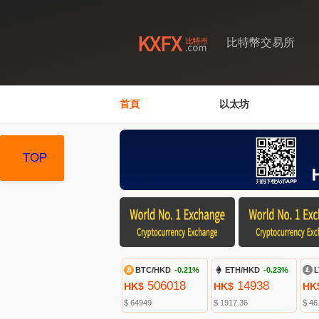
比特幣交易所
首頁
以太坊
TOP
TOP
TOP
BTC/HKD
-0.21%
ETH/HKD
-0.23%
L
506018
14938
HK$
HK$
HK
$ 64949
$ 1917.36
$ 46