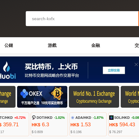
公鏈
游戲
金融
交
TC/HKD
+0.72%
DOT/HKD
-1.02%
ADA/HKD
-1.87%
SOL/HKD
-0.0
359.71
6.3
1.53
594.43
$
HK$
HK$
HK$
.17
$ 0.809
$ 0.196
$ 76.297