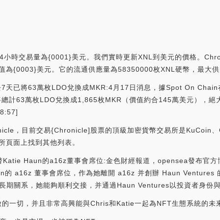
4小時交易量為{0001}美元。我們實時更新XNL到美元的價格。Chron
際市值為{0003}美元。它的流通供應量為58350000枚XNL硬幣，最大供應
sen過去7天已將63萬枚LDO兌換成MKR:4月17日消息，據Spot On
nsen已將總計63萬枚LDO兌換成1,865枚MKR（價值約合145萬美元
:57]
e，目前交易{Chronicle]股票的頂級加密貨幣交易所是KuCoin、Gat
交易所頁面上找到其他列表。
接替Katie Haun的a16z董事會席位:金色財經報道，opensea發布官
aun的 a16z 董事會席位，作為她離開 a16z 并創辦 Haun Ventur
長期關系，她能夠順利交接，并通過Haun Ventures以投資者身
的一切，并且非常高興能與Chris和Katie一起為NFT生態系統的未來而努力。