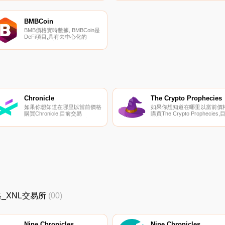
股票的頂級加密貨幣交易所是
的開源軟件包.
Bitrue、KuCoin、BitMart、
HuoWMT和MEXC。您可以在我
們的加密貨幣交易所頁面上找到
BMBCoin
其他列表。想象一下沒有互聯網
BMB價格實時數據, BMBCoin是
的生活.
DeFi項目,具有去中心化的
BMBSWAP交換和股權平臺。
BMB是加密貨幣所有者獲得被動
收入的一種流行方法。它包括利
用各種獎勵來鎖定（或下注）不
同的加密貨幣.
Chronicle
The Crypto Prophecies
如果你想知道在哪里以當前價格
如果你想知道在哪里以當前價
購買Chronicle,目前交易
購買The Crypto Prophecies,
{Chronicle]股票的頂級加密貨幣
前交易｛TCPnname｝股票的
交易所是KuCoin、Gate.io、
級加密貨幣交易所是KuCoin和
PancakeSwap（V2）和
Gate.io。你可以在我們的加密
Trisolaris。您可以在我們的加密
貨幣交易所頁面上找到其他交
貨幣交易所頁面上找到其他列
所.
表.
價格_XNL交易所
(00)
Nine Chronicles
Nine Chronicles