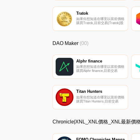
Tratok
如果你想知道在哪里以當前價格
購買Tratok,目前交易{Tratok]股
票的頂級加密貨幣交易所是
Mercatox。您可以在我們的加
密貨幣交易所頁面上找到其他列
表。Tratok將自己描述為
DAO Maker
(00)
TratokTravel應用程序中用于預
訂旅行和旅游服務的令牌.
Alphr finance
如果您想知道在哪里以當前價格
購買Alphr finance,目前交易
｛ALPHRnname｝股票的頂級
加密貨幣交易所是Gate.io。您
可以在我們的加密貨幣交易所頁
面上找到其他交易所.
Titan Hunters
如果你想知道在哪里以當前價格
購買Titan Hunters,目前交易
{Titan Hunters]股票的頂級加密
貨幣交易所是Gate.io、MEXC、
PancakeSwap（V2）、Tokpie
和OpenLeverage。您可以在我
Chronicle|XNL_XNL價格_XNL最新
們的加密貨幣交易所頁面上找到
其他列表.
FOMO Chronicles Manga