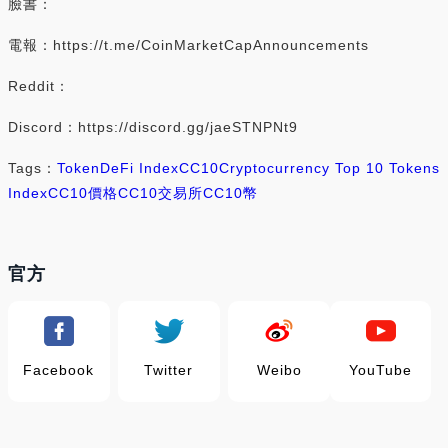
臉書：
電報：https://t.me/CoinMarketCapAnnouncements
Reddit：
Discord：https://discord.gg/jaeSTNPNt9
Tags：
Token
DeFi Index
CC10
Cryptocurrency Top 10 Tokens
Index
CC10價格
CC10交易所
CC10幣
官方
Facebook
Twitter
Weibo
YouTube