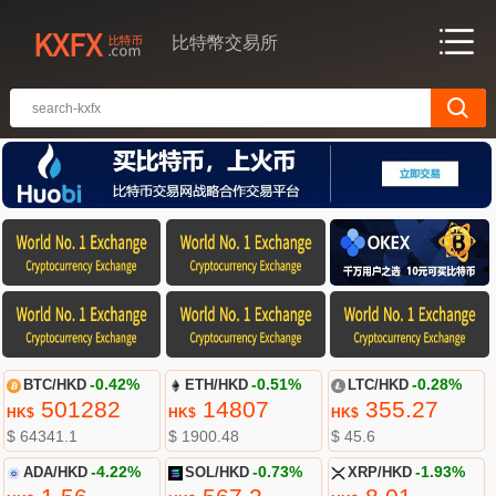
比特幣交易所
BTC/HKD
-0.42%
ETH/HKD
-0.51%
LTC/HKD
-0.28%
501282
14807
355.27
HK$
HK$
HK$
$ 64341.1
$ 1900.48
$ 45.6
ADA/HKD
-4.22%
SOL/HKD
-0.73%
XRP/HKD
-1.93%