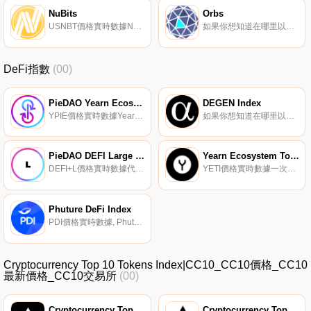
NuBits
Orbs
USNBT價格實時數據NuBits（USNBT）是一種加密貨幣。NuBits目前的供應量為70510851.3915,流通中有10981667.2799。最近已知的NuBits價格為0.00366147美元,在過去24小時內上漲了0.00.
如果你想知道在哪里以當前價格購買Orbs,目前交易{Orbs]股票的頂級加密貨幣交易所是OKX、KuCoin、Gate.io、HuoORBS和UpORBSt。您可以在我們的加密貨幣交易所頁面上找到其他列表。要了解更多關于這個項目的信息,請查看我們對Orbs的深入了解.
DeFi指數
(00)
PieDAO Yearn Ecosystem Pie
DEGEN Index
YPIE價格實時數據Yearn生態系統派（YPIE）是PieDAO；PieVaults實現,能夠直接與DeFi上的協議接觸,帶來元治理,并為每個Pie的底層資產釋放更高的生產力.
如果你想知道在哪里以當前價格購買DEGEN Index,目前交易{DEGEN Index]股票的頂級加密貨幣交易所是Uniswap（V2）。您可以在我們的加密貨幣交易所頁面上找到其他列表。DEGEN Index旨在通過具有極高增長潛力的高風險/回報新興項目（主要是DeFi行業）來尋找阿爾法.
PieDAO DEFI Large Cap
Yearn Ecosystem Token Index
DEFI+L價格實時數據代表大盤股DeFi項目的指數。
YETI價格實時數據一次性購買8個DeFi藍籌股：獲得獎勵,參與基金管理和協議治理。
Phuture DeFi Index
PDI價格實時數據, Phuture DeFi Index（PDI）提供了按市值計算的去中心化金融部門頂級加密資產的敞口。該指數中的資產是以太坊生態系統的一部分。近年來,該行業呈指數級增長,以下將標志著個人和機構投資者進入一個令人興奮的采用周期.
Cryptocurrency Top 10 Tokens Index|CC10_CC10價格_CC10
最新價格_CC10交易所
(00)
Cryptocurrency Top 10 Tokens Index
Cryptocurrency Top 10 Tokens Index