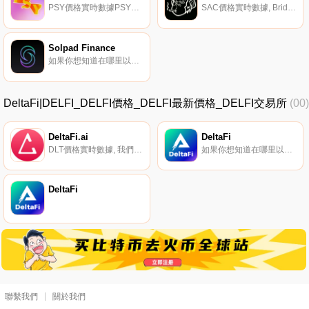
PSY價格實時數據PSY網絡是一個用于質押、交換和管理NFT的平臺。他們的目標是成為索拉納項目的一站式商店,將數字藝術貨幣化,并與去中心化金融相結合.
SAC價格實時數據, Bridgesplit使任何獨特的資產都能夠通過NFT抵押貸款、指數等實現流動性和收益生成。從市場到游戲的應用程序都受益于Bridgesplit協議。$SAC是非常流行的“"；石猿船員”"；NFT系列.
Solpad Finance
如果你想知道在哪里以當前價格購買Solpad Finance,目前交易{Solpad Finance]股票的頂級加密貨幣交易所是Raydium。您可以在我們的加密貨幣交易所頁面上找到其他列表。SOLPAD是索拉納的第一個多鏈IDO平臺。使項目能夠在基于索拉納的去中心化平臺上籌集資金.
DeltaFi|DELFI_DELFI價格_DELFI最新價格_DELFI交易所
(00)
DeltaFi.ai
DeltaFi
DLT價格實時數據, 我們的愿景是為交易者、流動性提供商和做市商提供最佳的用戶體驗。四項重要的設計和技術創新使其成為可能：?智能做市?流動性風險有限?個性化池?跨鏈功能白皮書的更多詳細信息：https://files.gitbook.com/v0/b/gitbook-x-prod.appspo.
如果你想知道在哪里以當前價格購買DeltaFi,目前交易{DeltaFi]股票的頂級加密貨幣交易所是Gate.io和Raydium。您可以在我們的加密貨幣交易所頁面上找到其他列表。DeltaFi正以我們新穎的設計和技術推動這一領域的發展,開創了去中心化交易所的新時代.
DeltaFi
聯繫我們
關於我們