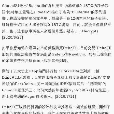
Citadel21推出“Bulltardia”系列漫畫 內藏價值0.1BTC的種子短
語:比特幣主題雜志Citadel21推出了名為“Bulltardia”的系列漫
畫，在該漫畫的整個故事中，隱藏著一個12個單詞的種子短語，
破解種子短語的人將會獲得0.1BTC獎勵。目前，該漫畫僅連載至
第二集，這個故事將在未來幾個月逐步發布。（Decrypt）
[2020/6/26]
如果你想知道在哪里以當前價格購買DeltaFi，目前交易{DeltaFi]
股票的頂級加密貨幣交易所是Gate.io和Raydium。您可以在我們
的加密貨幣交易所頁面上找到其他列表。
動態 | 以太坊上Dapp熱門排行榜：ForkDelta位列第一:據
DappRadar數據，目前以太坊區塊鏈上熱度最高的Dapp為“交易
所類”的ForkDelta，另一同類別的IDEX緊隨其后，“競猜類”的
Fomo3D躍居第三；此前大熱的加密貓CryptoKitties排名第五，
新上線主網的Augur排名第六。[2018/7/11]
DeltaFi正以我們新穎的設計和技術推動這一領域的發展，開創了
去中心化交易所的新時代。我們正在索拉納建造世界上最高效的