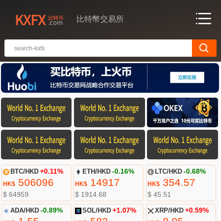
比特幣交易所
BTC/HKD
+0.11%
ETH/HKD
-0.16%
LTC/HKD
-0.68%
506096
14917
354.57
HK$
HK$
HK$
$ 64959
$ 1914.68
$ 45.51
ADA/HKD
-0.89%
SOL/HKD
+1.07%
XRP/HKD
+0.59%