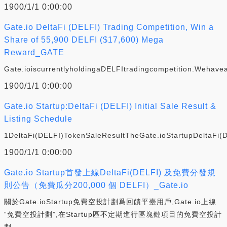
1900/1/1 0:00:00
Gate.io DeltaFi (DELFI) Trading Competition, Win a
Share of 55,900 DELFI ($17,600) Mega
Reward_GATE
Gate.ioiscurrentlyholdingaDELFItradingcompetition.Wehav
1900/1/1 0:00:00
Gate.io Startup:DeltaFi (DELFI) Initial Sale Result &
Listing Schedule
1DeltaFi(DELFI)TokenSaleResultTheGate.ioStartupDeltaFi(D
1900/1/1 0:00:00
Gate.io Startup首發上線DeltaFi(DELFI) 及免費分發規
則公告（免費瓜分200,000 個 DELFI）_Gate.io
關於Gate.ioStartup免費空投計劃爲回饋平臺用戶,Gate.io上線
“免費空投計劃”,在Startup區不定期進行區塊鏈項目的免費空投計
劃.