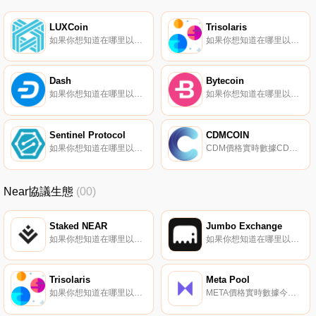
LUXCoin
Trisolaris
如果你想知道在哪里以當前價格購買LUXCoin,目前交易{LUXCoin]股票的頂級加密貨幣交易所是TradeOgre。您可以在我們的加密貨幣交易所頁面上找到其他列表。由Luxcore開發的LUX（LUXCoin）是一種混合加密貨幣,利用權益證明和工作證明算法來增強區塊鏈的安全性和去中心化.
如果你想知道在哪里以當前價格購買Trisolaris,目前交易{Trisolaris]股票的頂級加密貨幣交易所是CoinEx。您可以在我們的加密貨幣交易所頁面上找到其他列表。Trisolaris是Aurora引擎上的頭號Dex,Aurora是一個在近生態系統中運行的EVM兼容區塊鏈.
Dash
Bytecoin
如果你想知道在哪里以當前價格購買Dash,目前交易{Dash]股票的頂級加密貨幣交易所是Binance、OKX、Deepcoin、Bitrue和CoinW。您可以在我們的加密貨幣交易所頁面上找到其他列表.
如果你想知道在哪里以當前價格購買Bytecoin,目前交易{Bytecoin]股票的頂級加密貨幣交易所是Gate.io、HitBTC和TradeOgre。您可以在我們的加密貨幣交易所頁面上找到其他列表.
Sentinel Protocol
CDMCOIN
如果你想知道在哪里以當前價格購買Sentinel Protocol,目前交易{Sentinel Protocol]股票的頂級加密貨幣交易所是UpUPPt。您可以在我們的加密貨幣交易所頁面上找到其他列表。Sentinel Protocol（UPP）是一種加密貨幣,在以太坊平臺上運行.
CDM價格實時數據CDMCOIN（CDM）是一種加密貨幣。CDMCOIN目前的供應量為2246857867.55833,其中2244343065.186正在流通。最近已知的CDMCOIN價格為0.0000074美元,在過去24小時內上漲了0.00.
Near協議生態
(00)
Staked NEAR
Jumbo Exchange
如果你想知道在哪里以當前價格購買Staked NEAR,目前交易{Staked NEAR]股票的頂級加密貨幣交易所是Ref Finance、Trisolaris和Wannaswap。您可以在我們的加密貨幣交易所頁面上找到其他列表.
如果你想知道在哪里以當前價格購買Jumbo Exchange,目前交易{Jumbo Exchange]股票的頂級加密貨幣交易所是HuoJUMBO。您可以在我們的加密貨幣交易所頁面上找到其他列表。Jumbo是一款AMM DEX,為任何人提供了一種廉價、無縫、不受約束的交易方式.
Trisolaris
Meta Pool
如果你想知道在哪里以當前價格購買Trisolaris,目前交易{Trisolaris]股票的頂級加密貨幣交易所是CoinEx。您可以在我們的加密貨幣交易所頁面上找到其他列表。Trisolaris是Aurora引擎上的頭號Dex,Aurora是一個在近生態系統中運行的EVM兼容區塊鏈.
META價格實時數據今天的實時{二進制}價格為{0000}美元,24小時交易量為{0001}美元實時價格。Meta Pool在過去24小時內下降了{0002}。當前CoinMarketCap排名為#8672,沒有可用的實時市值。流通供應不可用,最大供應量為1000000000枚META硬幣.