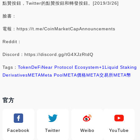
點贊按鈕，Twitter的點贊按鈕和轉發按鈕。[2019/3/26]
臉書：
電報：https://t.me/CoinMarketCapAnnouncements
Reddit：
Discord：https://discord.gg/tG4XJzRtdQ
Tags：
Token
DeFi
Near Protocol Ecosystem
+1
Liquid Staking
Derivatives
META
Meta Pool
META價格
META交易所
META幣
官方
Facebook
Twitter
Weibo
YouTube