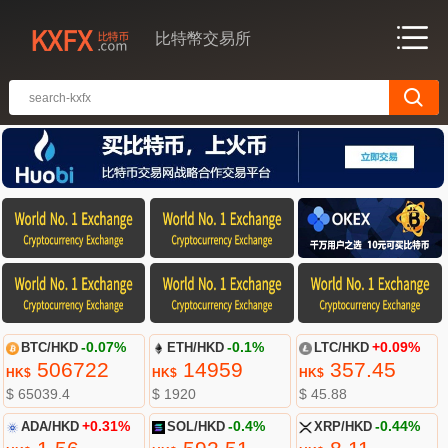
比特幣交易所
BTC/HKD
-0.07%
ETH/HKD
-0.1%
LTC/HKD
+0.09%
506722
14959
357.45
HK$
HK$
HK$
$ 65039.4
$ 1920
$ 45.88
ADA/HKD
+0.31%
SOL/HKD
-0.4%
XRP/HKD
-0.44%