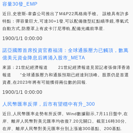
容量30發_EMP
近日,史密斯-韋森公司推出了M&P22馬格南手槍。 該槍具有許多
特點：彈容量巨大,可達30+1發,可以配備微型紅點瞄準鏡,導氣式
自動方式,防塵罩上有皮卡汀尼導軌,配備光纖前準星.
1900/1/1 0:00:00
諾亞國際首席投資官蔡福清：全球通脹壓力已觸頂，數萬
億美元資金降息后將涌入股市_META
來源：21世紀經濟報道 21世紀經濟報道見習記者張偉澤香港
報道 “全球通脹壓力和通脹預期已經達到頂峰。股票仍是首選
資產,在2023年將有可能獲得兩位數的回報.
1900/1/1 0:00:00
人民幣匯率反彈，后市有望穩中有升_300
近日,人民幣匯率走勢有所反彈。Wind數據顯示,7月11日盤中,在
岸、離岸人民幣對美元匯率均收復7.20元關口。截至16時30分,
在岸、離岸人民幣對美元匯率分別上漲逾300基點、200基點.