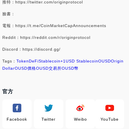
推特：https://twitter.com/originprotocol
臉書：
電報：https://t.me/CoinMarketCapAnnouncements
Reddit：https://reddit.com/r/originprotocol
Discord：https://discord.gg/
Tags：
Token
DeFi
Stablecoin
+1
USD Stablecoin
OUSD
Origin
Dollar
OUSD價格
OUSD交易所
OUSD幣
官方
Facebook
Twitter
Weibo
YouTube