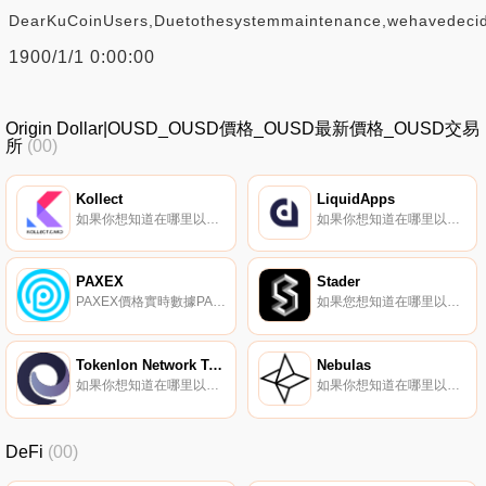
DearKuCoinUsers,Duetothesystemmaintenance,wehavedecide
1900/1/1 0:00:00
Origin Dollar|OUSD_OUSD價格_OUSD最新價格_OUSD交易
所
(00)
Kollect
LiquidApps
如果你想知道在哪里以當前價格購買Kollect,目前交易{Kollect]股票的頂級加密貨幣交易所是OKX、KuCoin、MEXC、BitUBU和Uniswap（V2）。您可以在我們的加密貨幣交易所頁面上找到其他列表。Kollect是一個游戲化的收集卡平臺,適用于任何品牌的IP.
如果你想知道在哪里以當前價格購買LiquidApps,目前交易{LiquidApps]股票的頂級加密貨幣交易所是Bancor Network和Newdex。您可以在我們的加密貨幣交易所頁面上找到其他列表.
PAXEX
Stader
PAXEX價格實時數據PAXEX（｛PAXEXnname｝）是一種加密貨幣。用戶可以通過挖掘過程生成PAXEX。PAXEX目前的供應量為25817955.259887,流通量為17571744.858728.
如果您想知道在哪里以當前價格購買Stader,目前交易｛SDnname｝股票的頂級加密貨幣交易所是OKX、BySDt、Bitget、BingX和Gate.io。您可以在我們的加密貨幣交易所頁面上找到其他交易所.
Tokenlon Network Token
Nebulas
如果你想知道在哪里以當前價格購買Tokenlon Network Token,目前交易{Tokenlon Network Token]股票的頂級加密貨幣交易所是OKX、CoinW、Hotcoin Global、DigiFinex和BingX。您可以在我們的加密貨幣交易所頁面上找到其他列表.
如果你想知道在哪里以當前價格購買Nebulas,目前交易{Nebulas]股票的頂級加密貨幣交易所是OKX、Gate.io、MEXC和BitUBU。您可以在我們的加密貨幣交易所頁面上找到其他列表。Nebulas將自己描述為一個自治的元網,專注于鏈數據、交互和協作.
DeFi
(00)