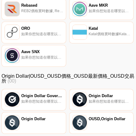
Rebased
Aave MKR
REB2價格實時數據, Rebased聲稱是最近大肆宣傳的Ampleforth項目的分支——有明確和必要的更改。該項目聲稱,REB有能力在一個無信任的環境中,根據需求的變化,平等、自動地調整其供應——在這種環境中,法規就是法律。據稱,Rebased的目標是達到1美元的預期價格目標.
如果你想知道在哪里以當前價格購買Aave MKR,目前交易{Aave MKR]股票的頂級加密貨幣交易所是Aave。您可以在我們的加密貨幣交易所頁面上找到其他列表。Aave MKR（AMKR）是一種加密貨幣。Aave MKR的當前供應量為1715,其中0正在流通.
ORO
Katal
如果你想知道在哪里以當前價格購買ORO,目前交易{ORO]股票的頂級加密貨幣交易所是Bitbns。您可以在我們的加密貨幣交易所頁面上找到其他列表。Oropocket是100%資產支持的銀行業務,沒有傳統銀行帶來的陰險、隱藏的費用和耗時的乏味。投資多種資產類別,增加財富,享受100%的流動性.
Katal價格實時數據Katal旨在成為Web3生態系統中創建、組合和結算金融合同的主要區塊鏈.
Aave SNX
如果你想知道在哪里以當前價格購買Aave SNX,目前交易{Aave SNX]股票的頂級加密貨幣交易所是Aave。您可以在我們的加密貨幣交易所頁面上找到其他列表。Aave SNX（ASNX）是一種加密貨幣。Aave SNX的電流供應量為696519,其中0處于循環中.
Origin Dollar|OUSD_OUSD價格_OUSD最新價格_OUSD交易
所
(00)
Origin Dollar Governance
Origin Dollar
如果你想知道在哪里以當前價格購買Origin Dollar Governance,目前交易{Origin Dollar Governance]股票的頂級加密貨幣交易所是Bitget、KuCoin、Gate.io、HuoOGV和MEXC。您可以在我們的加密貨幣交易所頁面上找到其他列表.
如果你想知道在哪里以當前價格購買Origin Dollar,目前交易{Origin Dollar]股票的頂級加密貨幣交易所是KuCoin、Gate.io和Uniswap（V3）。您可以在我們的加密貨幣交易所頁面上找到其他列表.
Origin Dollar
OUSD,Origin Dollar