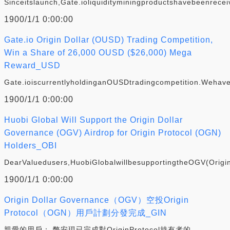
Sinceitslaunch,Gate.ioliquidityminingproductshavebeenrece
1900/1/1 0:00:00
Gate.io Origin Dollar (OUSD) Trading Competition,
Win a Share of 26,000 OUSD ($26,000) Mega
Reward_USD
Gate.ioiscurrentlyholdinganOUSDtradingcompetition.Weha
1900/1/1 0:00:00
Huobi Global Will Support the Origin Dollar
Governance (OGV) Airdrop for Origin Protocol (OGN)
Holders_OBI
DearValuedusers,HuobiGlobalwillbesupportingtheOGV(Orig
1900/1/1 0:00:00
Origin Dollar Governance（OGV）空投Origin
Protocol（OGN）用戶計劃分發完成_GIN
親愛的用戶： 幣安現已完成對OriginProtocol持有者的