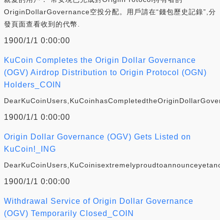
OriginDollarGovernance空投分配。用戶請在“錢包歷史記錄”,分
發頁面查看收到的代幣.
1900/1/1 0:00:00
KuCoin Completes the Origin Dollar Governance
(OGV) Airdrop Distribution to Origin Protocol (OGN)
Holders_COIN
DearKuCoinUsers,KuCoinhasCompletedtheOriginDollarGovern
1900/1/1 0:00:00
Origin Dollar Governance (OGV) Gets Listed on
KuCoin!_ING
DearKuCoinUsers,KuCoinisextremelyproudtoannounceyetanot
1900/1/1 0:00:00
Withdrawal Service of Origin Dollar Governance
(OGV) Temporarily Closed_COIN