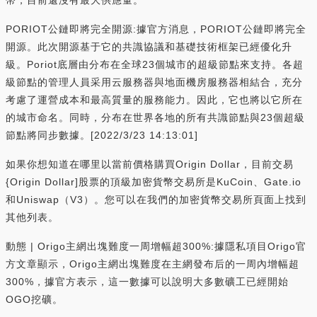
PORIOT公鏈即將完全開源:據官方消息，PORIOT公鏈即將完全
開源。此次開源基于它的共識協議和基礎技術框架已經優化升
級。Poriot底層由分布在全球23個城市的超級節點來支持。各超
級節點的管理人員采用云服務器與地面機房服務器相結合，充分
考慮了運營成本和最高質量的服務能力。因此，它也將以它所在
的城市命名。同時，分布在世界各地的所有共識節點與23個超級
節點將同步數據。[2022/3/23 14:13:01]
如果你想知道在哪里以當前價格購買Origin Dollar，目前交易
{Origin Dollar]股票的頂級加密貨幣交易所是KuCoin、Gate.io
和Uniswap（V3）。您可以在我們的加密貨幣交易所頁面上找到
其他列表。
動態 | Origo主網出塊難度一周增幅超300%:據隱私項目Origo官
方文章顯示，Origo主網出塊難度在主網發布后的一周內增幅超
300%，據官方表示，這一數據可以說明大多數礦工已經開始
OGO挖礦。