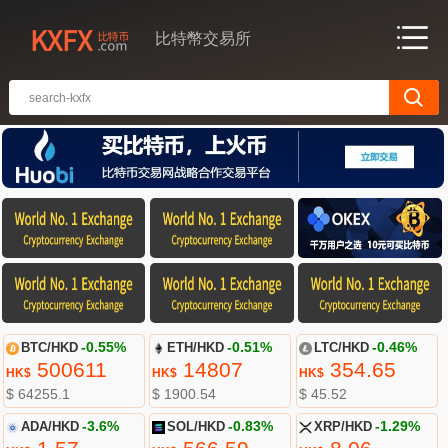
比特幣交易所
BTC/HKD
-0.55%
ETH/HKD
-0.51%
LTC/HKD
-0.46%
500611
14807
354.65
HK$
HK$
HK$
$ 64255.1
$ 1900.54
$ 45.52
ADA/HKD
-3.6%
SOL/HKD
-0.83%
XRP/HKD
-1.29%