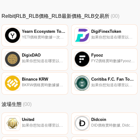
Relbit|RLB_RLB價格_RLB最新價格_RLB交易所
(00)
Yearn Ecosystem Token Index
DigiFinexToken
YETI價格實時數據一次性購買8個DeFi藍籌股：獲得獎勵,參與基金管理和協議治理。
如果你想知道在哪里以當前價格購買DigiFinexToken,目前交易{DigiFinexToken]股票的頂級加密貨幣交易所是DigiFinex。您可以在我們的加密貨幣交易所頁面上找到其他列表.
DigixDAO
Fyooz
如果你想知道在哪里以當前價格購買DigixDAO,目前交易{DigixDAO]股票的頂級加密貨幣交易所是Bitbns和Bancor Network。您可以在我們的加密貨幣交易所頁面上找到其他列表.
FYZ價格實時數據Fyooz（FYZ）是一種加密貨幣,在以太坊平臺上運行。Fyooz目前的供應量為50000000,流通量為6471843.37176277。最近已知的Fyooz價格為0.00032836美元,在過去24小時內上漲了0.00.
Binance KRW
Coritiba F.C. Fan Token
BKRW價格實時數據據幣安韓國公司的團隊稱,菲亞特韓元可以以1:1的價格與BKRW穩定幣交換,只在幣安韓國進行交易.
如果你想知道在哪里以當前價格購買Coritiba F.C. Fan Token,目前交易{Coritiba F.C. Fan Token]股票的頂級加密貨幣交易所是比特幣TR。您可以在我們的加密貨幣交易所頁面上找到其他列表.
波場生態
(00)
United
Didcoin
如果你想知道在哪里以當前價格購買United,目前交易{United]股票的頂級加密貨幣交易所是BitMart和Sunswap V2。您可以在我們的加密貨幣交易所頁面上找到其他列表.
DID價格實時數據, Didcoin-數字第納爾-是中東國家的一種新金融產品。為5億多人提供所有現代金融服務的數字項目。數字第納爾是一個幾十年前就提出想法的項目,由于數字技術的發展和區塊鏈行業的快速發展,它現在成為可能。數字第納爾將技術視為一種推動者和新機遇的創造者.