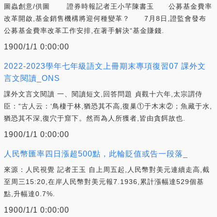
圖蟲創意/供圖 證券時報記者王小芊陳書玉 公募基金費率
改革開啟,基金銷售機構將迎何種變革？ 7月8日,證監會發布
公募基金費率改革工作安排,在著手解決“基金賺錢.
1900/1/1 0:00:00
2022-2023學年七年級語文上冊期末專項復習07 課外文
言文閱讀_ONS
課外文言文閱讀 一、閱讀短文,回答問題 貞觀十六年,太宗謂侍
臣：“古人云：‘鳥棲于林,猶恐其不高,復巢①于木末②；魚藏于水,
猶恐其不深,復穴于窟下。然而為人所獲者,皆由貪餌故也.
1900/1/1 0:00:00
人民幣匯率四日漲超500點，此輪貶值或告一段落_
來源：人民視覺 記者王玉 自上周五起,人民幣對美元連續走高,截
至周三15:20,在岸人民幣對美元報7.1936,累計漲幅達529個基
點,升幅達0.7%.
1900/1/1 0:00:00