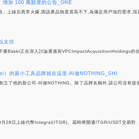
池」增加 100 萬額度的公告_ONE
i機槍池」上線后異常火爆,因該產品熱度居高不下,為滿足用戶強烈需求,
以太坊
kt正在深入討論通過與VPCImpactAcquisitionHoldings的
 Pei）的新小工具品牌就在這里-叫做NOTHING_SHI
今天創立了他的新公司-叫做NOTHING。除了品牌名稱外,該公司沒
年9月28日上線代幣Integral(ITGR)。屆時將開通ITGR/USDT交易對.