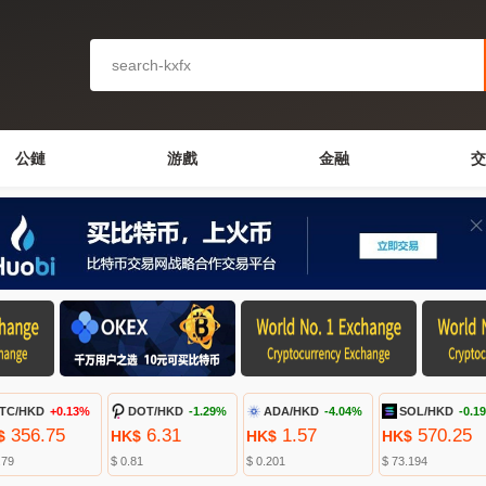
公鏈
游戲
金融
交
TC/HKD
+0.13%
DOT/HKD
-1.29%
ADA/HKD
-4.04%
SOL/HKD
-0.1
356.75
6.31
1.57
570.25
$
HK$
HK$
HK$
.79
$ 0.81
$ 0.201
$ 73.194