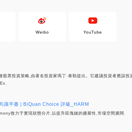
Weibo
YouTube
種股票投資策略,由著名投資家瑪丁·泰勒提出。它建議投資者應該投資
Ex.
臺 | BiQuan Choice 評級_HARM
勢 Harmony致力于實現狀態分片,以提升區塊鏈的擴展性,市場空間廣闊.