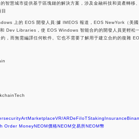
界的智慧城市提供基于區塊鏈的解決方案，涉及金融科技和資產轉移
項目
 Windows 上的 EOS 開發人員:據 IMEOS 報道，EOS NewYork（
了教程和 Dev Libraries，使 EOS Windows 智能合約的開發人員
編寫智能合約，而無需編譯任何軟件。它也不需要了解用于建立合約的復雜 EOS 生
ain
ckchainTech
rsecurity
Art
Marketplace
VR/AR
DeFi
IoT
Staking
Insurance
Bina
th Order Money
NEOM價格
NEOM交易所
NEOM幣