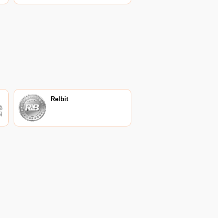
您
時更新LIQD到美元的價格。
頁
Liquid Finance在過去24小時內
s
上漲了{0002}。當前
CoinMarketCap排名為#3865,沒
多
有可用的實時市值.
Relbit
格
目
的
他