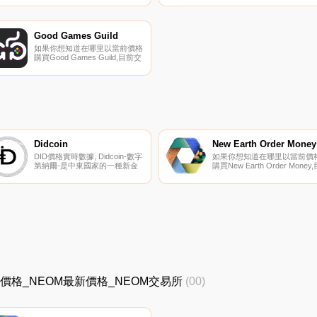
arbee.info的電流供應為0。
加密貨幣交易所是Camelot。
arbee.info的最后一個已知價格
可以在我們的加密貨幣交易所
為5.66046245美元,在過去24小
面上找到其他列表。Nitro Fren
時內下跌了-25.75美元.
Army源于法國人（加密貨幣；
Good Games Guild
朋友）是加密貨幣支持者的大
如果你想知道在哪里以當前價格
數.
購買Good Games Guild,目前交
易｛GGGnname｝股票的頂級
加密貨幣交易所是KuCoin和
Gate.io。你可以在我們的加密
貨幣交易所頁面上找到其他交易
所.
Didcoin
New Earth Order Money
DID價格實時數據, Didcoin-數字
如果你想知道在哪里以當前價
第納爾-是中東國家的一種新金
購買New Earth Order Money,
融產品。為5億多人提供所有現
前交易{New Earth Order
代金融服務的數字項目。數字第
Money]股票的頂級加密貨幣交
納爾是一個幾十年前就提出想法
易所是BitMart。您可以在我們
的項目,由于數字技術的發展和
加密貨幣交易所頁面上找到其
區塊鏈行業的快速發展,它現在
列表.
成為可能。數字第納爾將技術視
為一種推動者和新機遇的創造
者.
_NEOM價格_NEOM最新價格_NEOM交易所
(00)