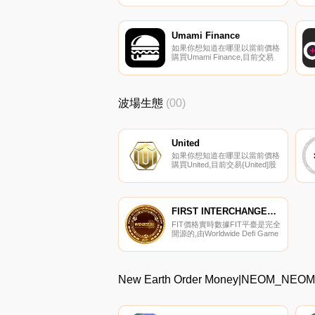
易所的本地貨幣。ZB可用于購
買交易費折扣的每月VIP狀態計
劃、對交易所決策進行投票、提
前訪問特殊的｛ZB}啟動板活
Umami Finance
動、從季節性回購中獲得加密貨
如果你想知道在哪里以當前價格
幣獎勵,以及與｛ZB’交易所上市
購買Umami Finance,目前交易
的其他加密貨幣進行交易.
{Umami Finance]股票的頂級加
密貨幣交易所是CoinW、
MEXC、BKEX、
Uniswap（V3）
波場生態
(00)
（ArUMAMItrum）和
KyberSwap
Elastic（ArUMAMItlum）.
United
如果你想知道在哪里以當前價格
購買United,目前交易{United]股
票的頂級加密貨幣交易所是
BitMart和Sunswap V2。您可以
在我們的加密貨幣交易所頁面上
找到其他列表.
FIRST INTERCHANGEABLE TOKEN
FIT價格實時數據FIT平臺是完全
開源的,由Worldwide Defi Game
Ltd.（以下簡稱WDG）和其他貢
獻者維護。KOI FISH是第一款
使用FIT的PoP（游戲證明）游
戲,以模擬KOI養魚為特色.
New Earth Order Money|NEOM