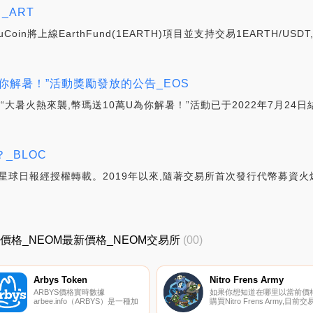
！_ART
in將上線EarthFund(1EARTH)項目並支持交易1EARTH/USDT,1
你解暑！”活動獎勵發放的公告_EOS
線的“大暑火熱來襲,幣瑪送10萬U為你解暑！”活動已于2022年7月24日
_BLOC
ily星球日報經授權轉載。2019年以來,隨著交易所首次發行代幣募資
_NEOM價格_NEOM最新價格_NEOM交易所
(00)
Arbys Token
Nitro Frens Army
ARBYS價格實時數據
如果你想知道在哪里以當前價
arbee.info（ARBYS）是一種加
購買Nitro Frens Army,目前交
密貨幣,在以太坊平臺上運營。
{Nitro Frens Army]股票的頂級