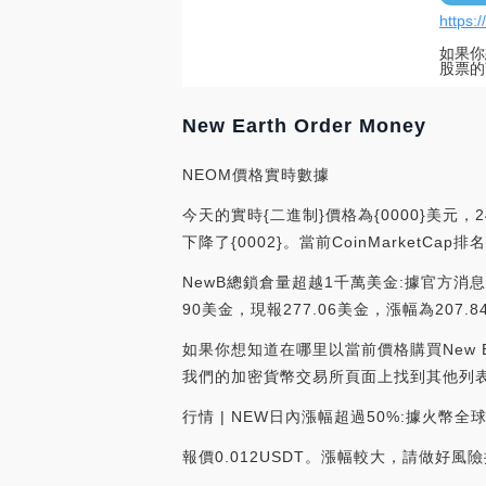
https:
如果你想
股票的
New Earth Order Money
NEOM價格實時數據
今天的實時{二進制}價格為{0000}美元，2
下降了{0002}。當前CoinMarketC
NewB總鎖倉量超越1千萬美金:據官方消息
90美金，現報277.06美金，漲幅為207.84%。[
如果你想知道在哪里以當前價格購買New Earth
我們的加密貨幣交易所頁面上找到其他列
行情 | NEW日內漲幅超過50%:據火幣
報價0.012USDT。漲幅較大，請做好風險控制