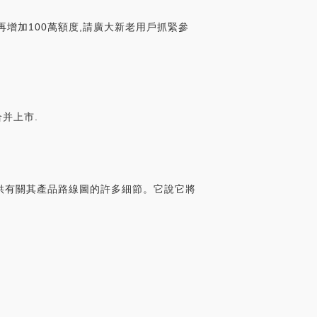
現再增加100萬額度,請廣大新老用戶抓緊參
合并上市.
有提供有關其產品路線圖的許多細節。它說它將