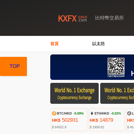
比特幣交易所
首頁
以太坊
TOP
TOP
TOP
BTC/HKD
-0.09%
ETH/HKD
-0.02%
L
502931
14879
HK$
HK$
HK
$ 64552.8
$ 1909.82
$ 45