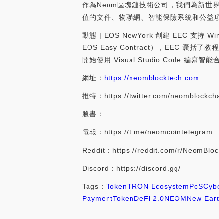
作為Neom區塊鏈技術公司，我們為新世
值的文件、物聯網、智能保險系統和公益
動態 | EOS NewYork 創建 EEC 支持
EOS Easy Contract），EEC 囊括
開始使用 Visual Studio Code 
網址：
https://neomblocktech.com
推特：https://twitter.com/neomblockch
臉書：
電報：https://t.me/neomcointelegram
Reddit：https://reddit.com/r/NeomBlo
Discord：https://discord.gg/
Tags：
Token
TRON Ecosystem
PoS
Cybe
Payment
Token
DeFi 2.0
NEOM
New Ear