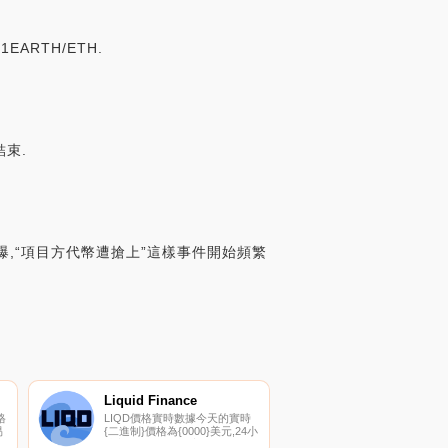
EARTH/ETH.
結束.
火爆,“項目方代幣遭搶上”這樣事件開始頻繁
Liquid Finance
格
LIQD價格實時數據今天的實時
易
{二進制}價格為{0000}美元,24小
時交易量為{0001}美元。我們實