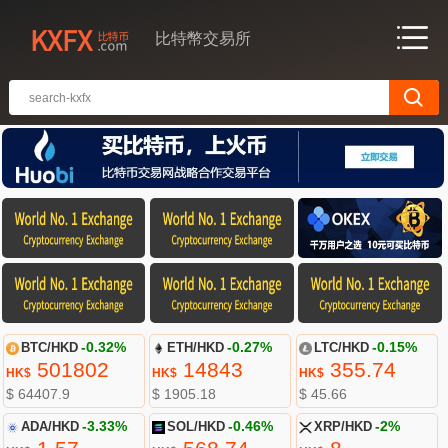
比特幣交易所
BTC/HKD
-0.32%
ETH/HKD
-0.27%
LTC/HKD
-0.15%
501802
14843
355.74
HK$
HK$
HK$
$ 64407.9
$ 1905.18
$ 45.66
ADA/HKD
-3.33%
SOL/HKD
-0.46%
XRP/HKD
-2%