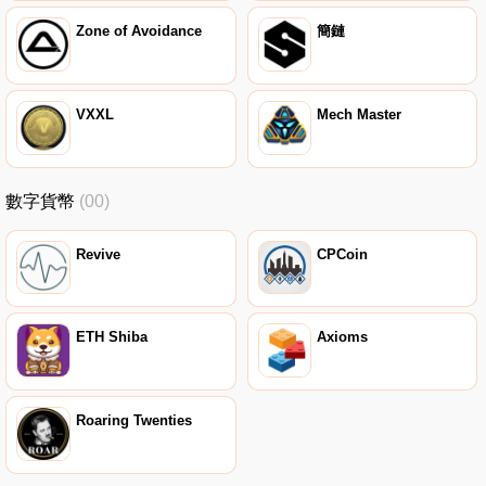
Zone of Avoidance
簡鏈
VXXL
Mech Master
數字貨幣
(00)
Revive
CPCoin
ETH Shiba
Axioms
Roaring Twenties