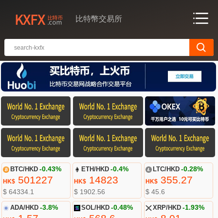
比特幣交易所
BTC/HKD
-0.43%
ETH/HKD
-0.4%
LTC/HKD
-0.28%
501227
14823
355.27
HK$
HK$
HK$
$ 64334.1
$ 1902.56
$ 45.6
ADA/HKD
-3.8%
SOL/HKD
-0.48%
XRP/HKD
-1.93%