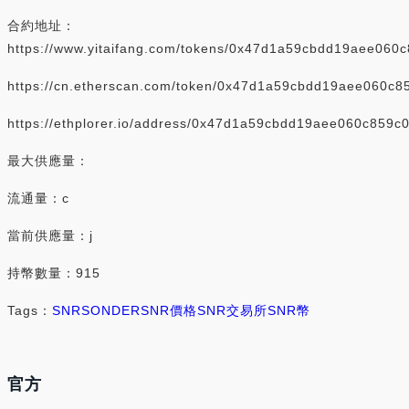
合約地址：
https://www.yitaifang.com/tokens/0x47d1a59cbdd19aee06
https://cn.etherscan.com/token/0x47d1a59cbdd19aee060c
https://ethplorer.io/address/0x47d1a59cbdd19aee060c859
最大供應量：
流通量：c
當前供應量：j
持幣數量：915
Tags：
SNR
SONDER
SNR價格
SNR交易所
SNR幣
官方