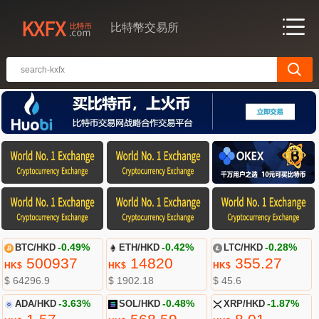
比特幣交易所
BTC/HKD
-0.49%
ETH/HKD
-0.42%
LTC/HKD
-0.28%
500937
14820
355.27
HK$
HK$
HK$
$ 64296.9
$ 1902.18
$ 45.6
ADA/HKD
-3.63%
SOL/HKD
-0.48%
XRP/HKD
-1.87%