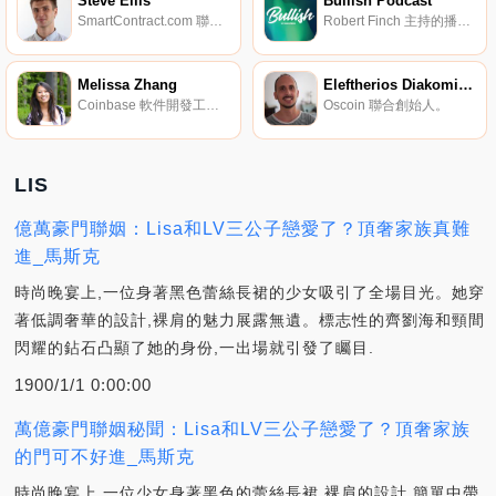
Steve Ellis
Bullish Podcast
SmartContract.com 聯合創始人兼首席技術官。
Robert Finch 主持的播客。
Melissa Zhang
Eleftherios Diakomichalis
Coinbase 軟件開發工程師。
Oscoin 聯合創始人。
LIS
億萬豪門聯姻：Lisa和LV三公子戀愛了？頂奢家族真難
進_馬斯克
時尚晚宴上,一位身著黑色蕾絲長裙的少女吸引了全場目光。她穿
著低調奢華的設計,裸肩的魅力展露無遺。標志性的齊劉海和頸間
閃耀的鉆石凸顯了她的身份,一出場就引發了矚目.
1900/1/1 0:00:00
萬億豪門聯姻秘聞：Lisa和LV三公子戀愛了？頂奢家族
的門可不好進_馬斯克
時尚晚宴上,一位少女身著黑色的蕾絲長裙,裸肩的設計,簡單中帶