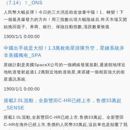
（7.14）！_ONS
人民幣大幅反彈！今日的三大消息助攻放量中陽！1、轉變！下
一個最具爆發力的方向！周三指數出現大幅陰線后,昨天市場又開
始挽回面子。券商、銀行、保險拉動指數,漲跌數量恢復.
1900/1/1 0:00:00
中國出手就是大招！1.3萬枚衛星排隊升空，星鏈系統并
非美國獨有_SPA
星鏈計劃是美國SpaceX公司的一個網絡發展規劃,通過朝地球近
地軌道發射超過1.2萬顆近地軌道衛星,來搭建一個相當強大的衛
星通訊系統.
1900/1/1 0:00:00
搭載2.0L混動，全新豐田C-HR已經上市，售價33萬起
_SENSE
搭載2.0L混動,全新豐田C-HR已經上市,售價33萬起。全新豐田
C-HR在海外已經上市,售價約人民幣33萬起,這款車也是顛覆了我