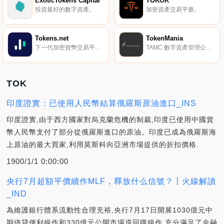
ExoticTokens Capital
TOKOK
投資最好的數字資產。
加密資產交易平臺。
Tokens.net
TokenMania
下一代加密貨幣交易平臺，引入動態交易權利。
TAMC 數字資產管理公司。
TOK
印度證實：已使用人民幣結算俄羅斯原油進口_INS
印度證實,由于西方國家對烏克蘭危機的制裁,印度已使用中國貨
幣人民幣支付了部分從俄羅斯進口的原油。印度已成為俄羅斯海
上原油的最大買家,利用莫斯科向亞洲市場提供的折扣價格.
1900/1/1 0:00:00
央行7月超額平價續作MLF，釋放什么信號？丨火線解讀
_IND
為維護銀行體系流動性合理充裕,央行7月17日開展1030億元中
期借貸便利操作和330億元公開市場逆回購操作,充分滿足了金融