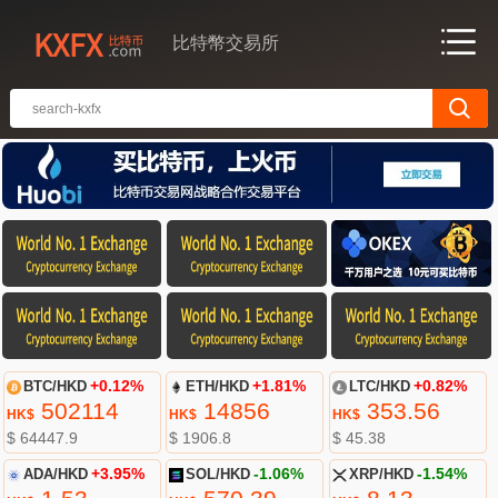
比特幣交易所
BTC/HKD
+0.12%
ETH/HKD
+1.81%
LTC/HKD
+0.82%
502114
14856
353.56
HK$
HK$
HK$
$ 64447.9
$ 1906.8
$ 45.38
ADA/HKD
+3.95%
SOL/HKD
-1.06%
XRP/HKD
-1.54%