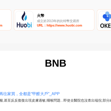
火幣
成立於2013年的比特幣交易所
om
URL：https://www.huobi.com
BNB
再往家買，全都是“甲醛大戶”_APP
暢,甚至反反復復出現皮膚過敏,咽喉問題...即使去醫院也沒查出端倪,部