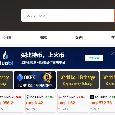
公鏈
游戲
金融
交
TC/HKD
+1.58%
DOT/HKD
-3.13%
ADA/HKD
+9.9%
SOL/HKD
-0.6
356.2
6.42
1.62
572.76
$
HK$
HK$
HK$
.72
$ 0.824
$ 0.208
$ 73.515