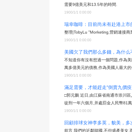
需要9億美元和13.5年的時間.
1900/1/1 0:00:00
瑞幸咖啡：目前尚未有赴港上市的計
整理|TobyLu "Morketing,營
1900/1/1 0:00:00
美國欠了我們那么多錢，為什么
不知道你有沒有想過一個問題,作為美
萬多億美元的債務,作為美國人最大的
1900/1/1 0:00:00
滿足需要，才能趕走“倒賣九價疫
□郭元鵬 近日,由江蘇省南通市崇川
徒刑一年六個月,并處罰金人民幣81萬
1900/1/1 0:00:00
回顧排球女神李多英，貌美，多
前言 我們的近鄰韓國,不但盛產美女,