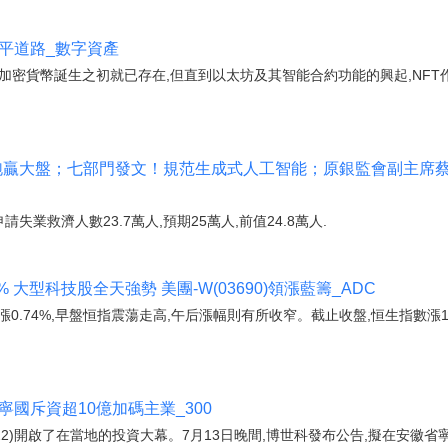
代鋪平道路_數字資產
加密貨幣誕生之初就已存在,但直到以太坊及其智能合約功能的興起,NF
跑贏大盤；七部門發文！規范生成式人工智能；原銀監會副主席蔡
請失業救濟人數23.7萬人,預期25萬人,前值24.8萬人.
8% 大型科技股全天強勢 美團-W(03690)領漲藍籌_ADC
.74%,早盤恒指震蕩走高,午后漲幅則有所收窄。截止收盤,恒生指數漲1.08%或
國斥資超10億加碼主業_300
422)開啟了在當地的投資大幕。7月13日晚間,博世科發布公告,擬在安徽