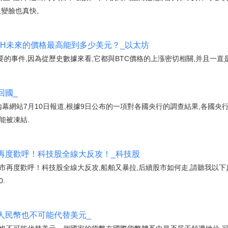
變臉也真快,
TH未來的價格最高能到多少美元？_以太坊
的事件,因為從歷史數據來看,它都與BTC價格的上漲密切相關,并且一直
回國_
內幕網站7月10日報道,根據9日公布的一項對各國央行的調查結果,各國
能被凍結.
再度歡呼！科技股全線大反攻！_科技股
球股市再度歡呼！科技股全線大反攻,船舶又暴拉,后續股市如何走,請聽我以
.
人民幣也不可能代替美元_