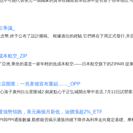
幣也不可能代替美元一個國家的貨幣在國際貨幣體系中是否居于領導地位,
引爭議_
念幣,終于公布了設計圖稿。 根據過往的經驗,它們將在下周正式發行,并
本航空_ZIP
亞洲,乘坐的還是一家年輕的低成本航空——日本航空旗下的ZIPAIR,從
國首店開業；一兆韋德宣布重組……_OPP
中心落子廣州白云星匯城2.銘家點心于正弘城開出華中首店,7月12日試營業3
強勢領跑，美元兩個月新低，油價漲超2%_ETF
PI與PPI通脹數據,觀察能否揭示通脹持續下降并為利率走向奠定基礎。