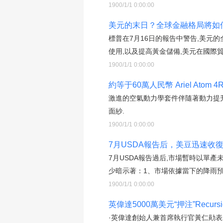
1900/1/1 0:00:00
美元的末日？全球金融格局將如何
標普在7月16日的報告中警告,美元
使用,以及提高黃金儲備,美元在國際
1900/1/1 0:00:00
約等于60萬人民幣 Ariel Atom
激進的空氣動力學套件伴隨著動力提升,
面紗.
1900/1/1 0:00:00
7月USDA報告后，美豆迅速收復
7月USDA報告過后,市場暫時以單產
少暗示著：1、市場依據當下的降雨預
1900/1/1 0:00:00
英偉達5000萬美元“押注”Recu
·英偉達創始人兼首席執行官黃仁勛表