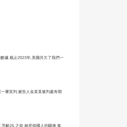
據,截止2023年,美國共欠了我們一
案一審宣判,被告人金某某被判處有期
芳齡25,之前,她是韓國人的驕傲,集