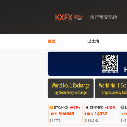
比特幣交易所
首頁
以太坊
BTC/HKD
+0.63%
ETH/HKD
+2.33%
L
504646
14932
HK$
HK$
HK
$ 64773
$ 1916.61
$ 45