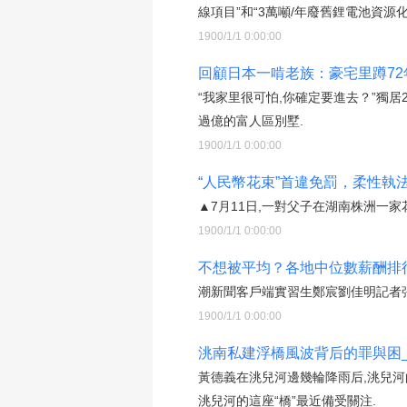
線項目”和“3萬噸/年廢舊鋰電池資源
1900/1/1 0:00:00
回顧日本一啃老族：豪宅里蹲72
“我家里很可怕,你確定要進去？”獨
過億的富人區別墅.
1900/1/1 0:00:00
“人民幣花束”首違免罰，柔性執
▲7月11日,一對父子在湖南株洲一家
1900/1/1 0:00:00
不想被平均？各地中位數薪酬排
潮新聞客戶端實習生鄭宸劉佳明記者張
1900/1/1 0:00:00
洮南私建浮橋風波背后的罪與困_
黃德義在洮兒河邊幾輪降雨后,洮兒河
洮兒河的這座“橋”最近備受關注.