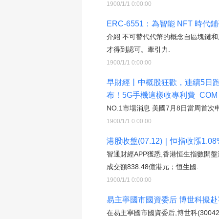
1900/1/1 0:00:00
ERC-6551：為智能 NFT 時
介紹 不可替代代幣的概念自區塊鏈和
才得到認可。牽引力.
1900/1/1 0:00:00
早財經丨中概股狂歡，連續5日
布！5G手機這樣收專利費_COM
NO.1市場消息 美國7月8日當周首次申
1900/1/1 0:00:00
港股收盤(07.12)｜恒指收漲1.0
智通財經APP獲悉,香港恒生指數開盤漲0
成交額838.48億港元；恒生國.
1900/1/1 0:00:00
易主寧國市國資委后 博世科擬赴寧
在易主寧國市國資委后,博世科(300