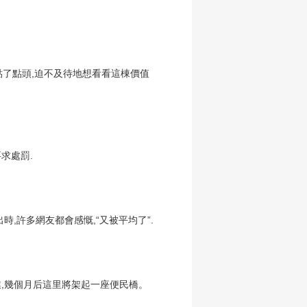
點了點頭,迫不及待地想看看這棟價值
求處罰.
,許多網友都會感慨,“又被平均了”.
業,幾個月后這里將架起一座便民橋。