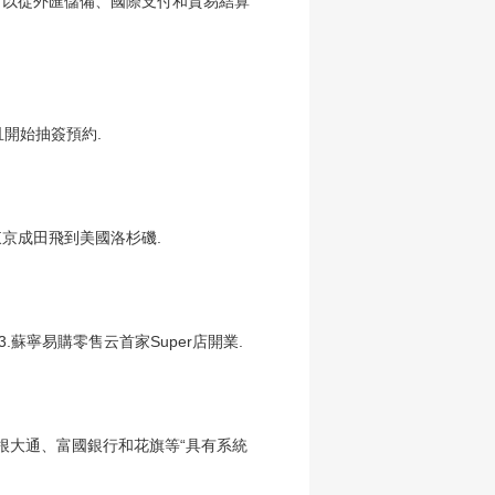
可以從外匯儲備、國際支付和貿易結算
且開始抽簽預約.
東京成田飛到美國洛杉磯.
.蘇寧易購零售云首家Super店開業.
摩根大通、富國銀行和花旗等“具有系統