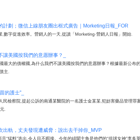
劃；微信上線朋友圈出框式廣告｜Morketing日報_FOR
銷連接商業,數字促進效率。營銷人的一天,從讀「Morketing·營銷人日報」開始.
不讓美國按我們的意愿辦事？_
國最大的債權國,為什么我們不讓美國按我們的意愿辦事？根據最新公布的數
債主.
苗的護士”_
區人民檢察院,提起公訴的南通某醫院的一名護士金某某,犯妨害藥品管理罪
元.
次出軌，丈夫發現遭威脅：說出去干掉你_MVP
而且“猛料”迭出,令人目不暇接。今年的緋聞主角是他們的“排球女神”李多英,