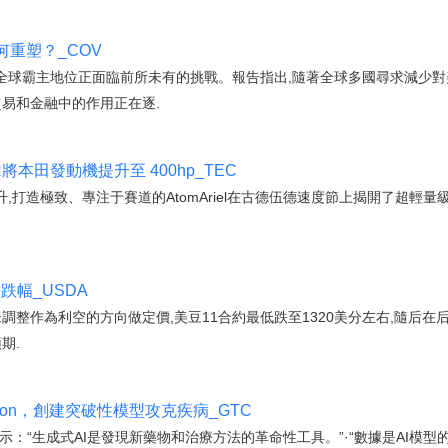
重塑？_COV
的全球霸主地位正面臨前所未有的挑戰。報告指出,隨著全球多國尋求減少
貿易和金融中的作用正在逐.
 4R將本田發動機提升至 400hp_TEC
打造極致、專注于賽道的AtomAriel在古德伍德速度節上揭開了超輕量級
跌幅_USDA
未調整作為利空的方向做定價,美豆11合約最低跌至1320美分左右,隨后在
期.
rsion，創建突破性模型攻克疾病_GTC
示：“生成式AI是發現新藥物和治療方法的革命性工具。”·“數據是AI模