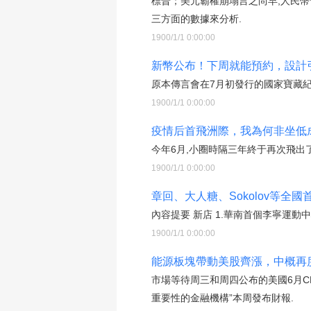
標普；美元霸權崩塌言之尚早,人民
三方面的數據來分析.
1900/1/1 0:00:00
新幣公布！下周就能預約，設計
原本傳言會在7月初發行的國家寶藏紀
1900/1/1 0:00:00
疫情后首飛洲際，我為何非坐低成
今年6月,小圈時隔三年終于再次飛出了
1900/1/1 0:00:00
章回、大人糖、Sokolov等全
內容提要 新店 1.華南首個李寧運動
1900/1/1 0:00:00
能源板塊帶動美股齊漲，中概再度
市場等待周三和周四公布的美國6月C
重要性的金融機構”本周發布財報.