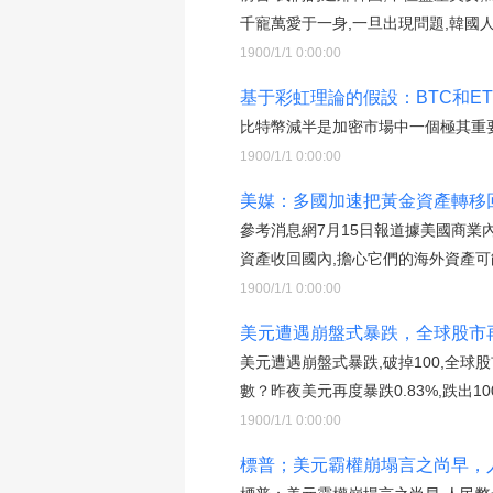
千寵萬愛于一身,一旦出現問題,韓國人
1900/1/1 0:00:00
基于彩虹理論的假設：BTC和E
比特幣減半是加密市場中一個極其重要
1900/1/1 0:00:00
美媒：多國加速把黃金資產轉移
參考消息網7月15日報道據美國商業
資產收回國內,擔心它們的海外資產可
1900/1/1 0:00:00
美元遭遇崩盤式暴跌，全球股市
美元遭遇崩盤式暴跌,破掉100,全
數？昨夜美元再度暴跌0.83%,跌出100
1900/1/1 0:00:00
標普；美元霸權崩塌言之尚早，