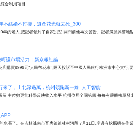
化綜合利用項目.
年不結婚不打掃，遺產花光就去死_300
居20年的老人,把記者領到了自家別墅,開門前他再次警告。記者滿臉興奮地
法呵護市場活力｜新京報社論_
花店購買9999元“人民幣花束”,隔天投訴至中國人民銀行株洲市中心支行,要
行來了，上北深過萬，杭州領跑新一線_人工智能
留 中位數更能科學反映收入水平 杭州位居全國第四 每每有薪酬榜單發出時
APP
的水漲了。在吉林洮南市瓦房鎮鎮林村河段,7月11日,岸邊有挖掘機在作