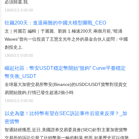
必須歸還,我.
1900/1/1 0:00:00
狂飆200天：進退兩難的中國大模型團戰_CEO
文｜何麗芯 編輯｜于麗麗、劉旌 1.極速200天 兩個月前,“暗涌
Waves”曾向一位投資了王慧文光年之外的基金合伙人提問：中國
創投史上.
1900/1/1 0:00:00
崛起社區：幣安USDT穩定幣開始“脫鉤” Curve平臺穩定
幣失衡_USDT
全球最大加密交易所幣安(Binance)的USDC/USDT貨幣對現貨交
易開始脫鉤,行情已發生超過2個小時.
1900/1/1 0:00:00
以史為鑒！比特幣有望在SEC訴訟事件后迎來反彈？_加
密貨幣
智通財經獲悉,近日,美國證券交易委員會(SEC)針對主要加密貨幣
交易所的訴訟引發了比特幣新一輪的動蕩,然而,如果歷史可以借鑒