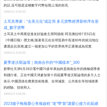
的話,這可能是這種數字代幣短期上漲的前兆.
1900/1/1 0:00:00
土耳其專家：“去美元化”成定局 多元貨幣經濟新秩序在形
成_數字貨幣
土耳其土中商業促進友好協會主席阿德南·阿克佛拉特7月5日在
《中國日報》撰文稱,隨著美元在全球貿易中長達80年的統治地位
遭遇反抗浪潮,建立一個更加公平的世界秩序正逐漸成為現實.
1900/1/1 0:00:00
夏季達沃斯論壇｜南南合作的“中國樣本”_300
新華社天津6月28日電中國70多年來始終是南南合作的積極倡導者
和踐行者。正在中國天津參加第十四屆夏季達沃斯論壇的多方人士
表示,中國憑借在農業技術推廣、全球減貧、公共衛生等領域積累
的經驗、技術和人.
1900/1/1 0:00:00
2023揚子晚報愛心售報啟程 “老”帶“新”讓愛心接力在延續