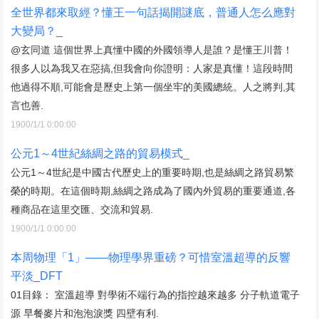
全世界都來取經？懂王一句話揭開謎底，普通人怎么應對
大變局？_
@玄同道 這個世界上真懂中國的外國領導人是誰？是懂王川普！
很多人以為我又在惡搞,但我會向你證明：人家是真懂！這段時間
他過得不順,可能會是歷史上第一個坐牢的美國總統。人之將判,其
言也善.
1900/1/1 0:00:00
公元1～4世紀絲綢之路的貿易模式_
公元1～4世紀是中國古代歷史上的重要時期,也是絲綢之路貿易繁
榮的時期。在這個時期,絲綢之路成為了國內外貿易的重要通道,各
種商品在這里交匯、交流和貿易.
1900/1/1 0:00:00
本周物理「1」——物理學界重磅？可惜室溫超導的反響
平淡_DFT
01目錄： 室溫超導 對學術不端行為的指控越來越多 分子軌道電子
源 早餐麥片和泡泡淚獎 四壁有利.