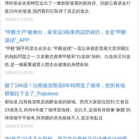
博時基金依靠轉型走出了一條創新發展的新路徑。回顧公募基金行
業25年的發展,我們看到它取得了長足的進步.
1900/1/1 0:00:00
“甲醛大戶”被揪出，家里這3樣東西該扔就扔，全是“甲醛
源頭”_APP
“甲醛”關乎民眾生命安全,“甲醛超標”一直以來都是普羅大眾所關注
的熱點問題之一,大多數也會將甲醛和“白血病”掛鉤。白血病又叫血
癌,是一種嚴重威脅人體生命健康的身體疾病.
1900/1/1 0:00:00
砸了166億！拉斯維加斯花6年時間造了個球，把所有地
標都比下去了_Populous
都知道,拉斯維加斯是紙醉金迷的賭城。然而大家卻沒想到,它會花
23億美元,耗時6年建了個球當地標。在白天,這個長得很像“麻圓”的
球堪稱平平無奇,與周圍的景色格格不入,甚至有點丑.
1900/1/1 0:00:00
“拍黃瓜”父子又出新招，買花束后舉報花店涉嫌非法經營