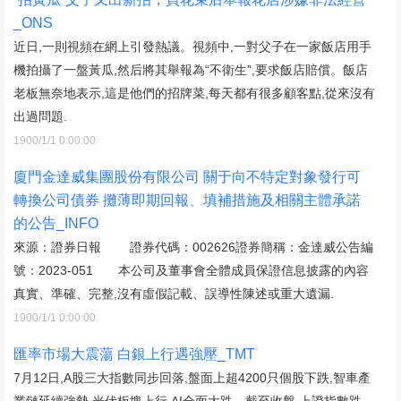
_ONS
近日,一則視頻在網上引發熱議。視頻中,一對父子在一家飯店用手
機拍攝了一盤黃瓜,然后將其舉報為“不衛生”,要求飯店賠償。飯店
老板無奈地表示,這是他們的招牌菜,每天都有很多顧客點,從來沒有
出過問題.
1900/1/1 0:00:00
廈門金達威集團股份有限公司 關于向不特定對象發行可
轉換公司債券 攤薄即期回報、填補措施及相關主體承諾
的公告_INFO
來源：證券日報 證券代碼：002626證券簡稱：金達威公告編
號：2023-051 本公司及董事會全體成員保證信息披露的內容
真實、準確、完整,沒有虛假記載、誤導性陳述或重大遺漏.
1900/1/1 0:00:00
匯率市場大震蕩 白銀上行遇強壓_TMT
7月12日,A股三大指數同步回落,盤面上超4200只個股下跌,智車產
業鏈延續強勢,光伏板塊上行,AI全面大跌。截至收盤,上證指數跌