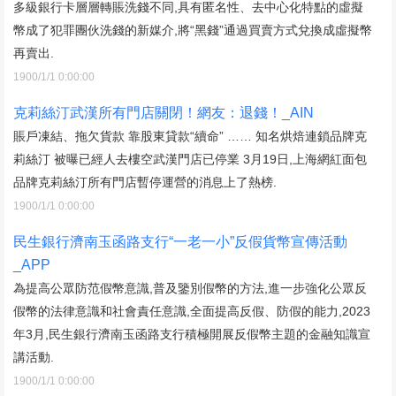
多級銀行卡層層轉賬洗錢不同,具有匿名性、去中心化特點的虛擬
幣成了犯罪團伙洗錢的新媒介,將“黑錢”通過買賣方式兌換成虛擬幣
再賣出.
1900/1/1 0:00:00
克莉絲汀武漢所有門店關閉！網友：退錢！_AIN
賬戶凍結、拖欠貨款 靠股東貸款“續命” …… 知名烘焙連鎖品牌克
莉絲汀 被曝已經人去樓空武漢門店已停業 3月19日,上海網紅面包
品牌克莉絲汀所有門店暫停運營的消息上了熱榜.
1900/1/1 0:00:00
民生銀行濟南玉函路支行“一老一小”反假貨幣宣傳活動
_APP
為提高公眾防范假幣意識,普及鑒別假幣的方法,進一步強化公眾反
假幣的法律意識和社會責任意識,全面提高反假、防假的能力,2023
年3月,民生銀行濟南玉函路支行積極開展反假幣主題的金融知識宣
講活動.
1900/1/1 0:00:00