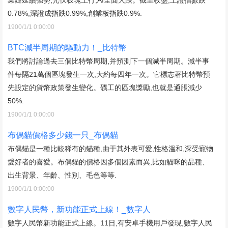
0.78%,深證成指跌0.99%,創業板指跌0.9%.
1900/1/1 0:00:00
BTC減半周期的驅動力！_比特幣
我們將討論過去三個比特幣周期,并預測下一個減半周期。減半事
件每隔21萬個區塊發生一次,大約每四年一次。它標志著比特幣預
先設定的貨幣政策發生變化。礦工的區塊獎勵,也就是通脹減少
50%.
1900/1/1 0:00:00
布偶貓價格多少錢一只_布偶貓
布偶貓是一種比較稀有的貓種,由于其外表可愛,性格溫和,深受寵物
愛好者的喜愛。布偶貓的價格因多個因素而異,比如貓咪的品種、
出生背景、年齡、性別、毛色等等.
1900/1/1 0:00:00
數字人民幣，新功能正式上線！_數字人
數字人民幣新功能正式上線。11日,有安卓手機用戶發現,數字人民