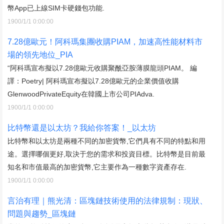
幣App已上線SIM卡硬錢包功能.
1900/1/1 0:00:00
7.28億歐元！阿科瑪集團收購PIAM，加速高性能材料市
場的領先地位_PIA
“阿科瑪宣布擬以7.28億歐元收購聚酰亞胺薄膜龍頭PIAM。 編
譯：Poetry| 阿科瑪宣布擬以7.28億歐元的企業價值收購
GlenwoodPrivateEquity在韓國上市公司PIAdva.
1900/1/1 0:00:00
比特幣還是以太坊？我給你答案！_以太坊
比特幣和以太坊是兩種不同的加密貨幣,它們具有不同的特點和用
途。選擇哪個更好,取決于您的需求和投資目標。比特幣是目前最
知名和市值最高的加密貨幣,它主要作為一種數字資產存在.
1900/1/1 0:00:00
言治有理｜熊光清：區塊鏈技術使用的法律規制：現狀、
問題與趨勢_區塊鏈