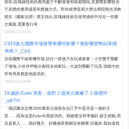
當前,區塊鏈技術的應用處于不斷發展和探索階段,其實際影響取決
于具體的應用場景和實施方式。對外經濟貿易大學法學院熊光清教
授在《國家治理》撰文指出,區塊鏈技術在使用過程中存在一些重
大風險,需要進行有.
1900/1/1 0:00:00
C919進入國際市場會帶來哪些影響？會影響貨幣結算標
準嗎？_CAS
目前國際干線客機市場,好比一群孩子在玩過家家：小空幾乎壟斷
了場地,小伙伴們每次都得去他家玩；大波則壟斷了玩具,游戲中的
所有用具都是他提供的.
1900/1/1 0:00:00
19 歲的 Euler 黑客，面對 2 億美元猶豫了 3 個禮拜
_stETH
「我試圖決定將2000萬美元保留在自己手中是否是一個好主
意……因為這是Euler向我提供的。我確實沒有準備好,缺乏經驗,而
且是新人……我好幾天、好幾個星期都沒有睡覺,但最終,我知道我