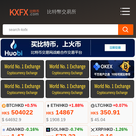
比特幣交易所
BTC/HKD
+0.5%
ETH/HKD
+1.88%
LTC/HKD
+0.07%
504022
14867
350.91
HK$
HK$
HK$
$ 64692.9
$ 1908.19
$ 45.04
ADA/HKD
-0.16%
SOL/HKD
-0.74%
XRP/HKD
-1.26%