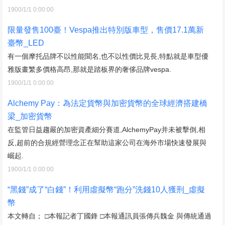
1900/1/1 0:00:00
限量發售100臺！Vespa推出特別版車型，售價17.1萬新
臺幣_LED
有一個摩托品牌不以性能聞名,也不以性價比見長,特點就是車型優
雅版畫繁多價格高昂,那就是踏板界的奢侈品牌vespa.
1900/1/1 0:00:00
Alchemy Pay：為法定貨幣與加密貨幣的全球經濟搭建橋
梁_加密貨幣
在監管日益趨嚴的加密資產細分賽道,AlchemyPay并未被擊倒,相
反,超前的合規經營理念正在幫助這家公司在海外市場快速發展與
崛起.
1900/1/1 0:00:00
“黑錢”成了“白錢”！利用虛擬幣“跑分”洗錢10人獲刑_虛擬
幣
本文轉自； □本報記者丁國鋒 □本報通訊員張傳兵魏金 與傳統通過