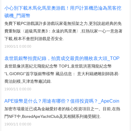
小心別下載木馬化馬里奧游戲！用戶計算機恐淪為黑客挖
礦機_門羅幣
免費下載PC游戲讓許多游戲玩家毫無招架之力,更別說超經典的免
費重制版〈超級馬里奧3：永遠的馬里奧〉,狂熱玩家一心一意急著
下載,根本不會想到游戲是否安全.
1900/1/1 0:00:00
袁世凱銀幣拍賣紀錄，拍賣成交最貴的幾枚袁大頭_TOP
袁世凱像洪憲紀元飛龍紀念幣 TOP1,袁世凱洪憲飛龍紀念幣
“L.GIORGI”簽字版銀幣樣幣 藏品信息： 意大利籍總雕刻師路易·
喬治刻模,天津造幣廠試鑄.
1900/1/1 0:00:00
APE猿幣是什么？用途有哪些？值得投資嗎？_ApeCoin
加密市場最近已成為金融愛好者的核心投資項目之一。目前,在熱
門NFT中,BoredApeYachtClub及其相關系列備受關注.
1900/1/1 0:00:00