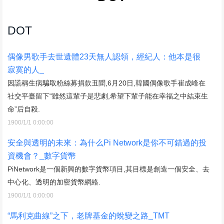
DOT
偶像男歌手去世遺體23天無人認領，經紀人：他本是很
寂寞的人_
因謊稱生病騙取粉絲募捐款丑聞,6月20日,韓國偶像歌手崔成峰在
社交平臺留下“雖然這輩子是悲劇,希望下輩子能在幸福之中結束生
命”后自殺.
1900/1/1 0:00:00
安全與透明的未來：為什么Pi Network是你不可錯過的投
資機會？_數字貨幣
PiNetwork是一個新興的數字貨幣項目,其目標是創造一個安全、去
中心化、透明的加密貨幣網絡.
1900/1/1 0:00:00
“馬利克曲線”之下，老牌基金的蛻變之路_TMT