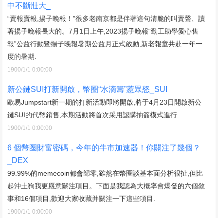
中不斷壯大_
“賣報賣報,揚子晚報！”很多老南京都是伴著這句清脆的叫賣聲、讀
著揚子晚報長大的。7月1日上午,2023揚子晚報“勤工助學愛心售
報”公益行動暨揚子晚報暑期公益月正式啟動,新老報童共赴一年一
度的暑期.
1900/1/1 0:00:00
新公鏈SUI打新開啟，幣圈“水滴籌”惹眾怒_SUI
歐易Jumpstart新一期的打新活動即將開啟,將于4月23日開啟新公
鏈SUI的代幣銷售,本期活動將首次采用認購抽簽模式進行.
1900/1/1 0:00:00
6 個幣圈財富密碼，今年的牛市加速器！你關注了幾個？
_DEX
99.99%的memecoin都會歸零,雖然在幣圈談基本面分析很扯,但比
起沖土狗我更愿意關注項目。下面是我認為大概率會爆發的六個敘
事和16個項目,歡迎大家收藏并關注一下這些項目.
1900/1/1 0:00:00