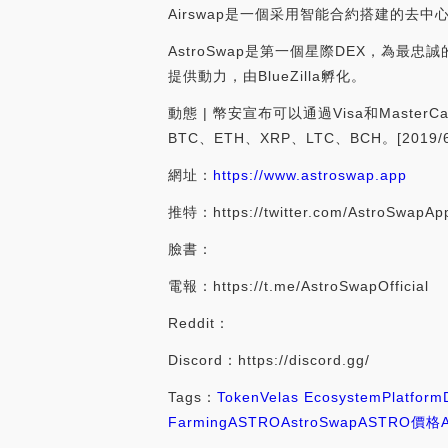
Airswap是一個采用智能合約搭建的去中
AstroSwap是第一個星際DEX，為最忠
提供動力，由BlueZilla孵化。
動態 | 幣安宣布可以通過Visa和Maste
BTC、ETH、XRP、LTC、BCH。[2019/6
網址：
https://www.astroswap.app
推特：https://twitter.com/AstroSwapAp
臉書：
電報：https://t.me/AstroSwapOfficial
Reddit：
Discord：https://discord.gg/
Tags：
Token
Velas Ecosystem
Platform
Farming
ASTRO
AstroSwap
ASTRO價格