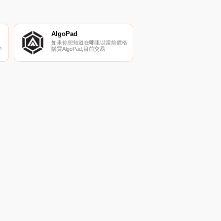
AlgoPad
如果你想知道在哪里以當前價格
中
購買AlgoPad,目前交易
{AlgoPad]股票的頂級加密貨幣
交易所是DODO（BSC）。您可
以在我們的加密貨幣交易所頁面
上找到其他列表。AlgoPad是阿
爾及利亞生態系統的第一個發射
臺.