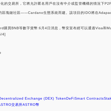
心化的交易所，它將允許匿名用戶在沒有中介或監管機構的情況下P2P交易加
誠的區塊鏈社區——Cardano生態系統而建。該項目的IDO將在Adap
rCard購買BNB等數字貨幣:6月4日消息，幣安宣布經可以通過Visa和M
/4]
p
Decentralized Exchange (DEX) Token
DeFi
Smart Contracts
Sta
ASTRO交易所
ASTRO幣