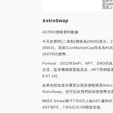
如果你
是Gat
頁面上
AstroSwap
ASTRO價格實時數據
今天的實時{二進制}價格為{0000}美元，
{0002}。當前CoinMarketCap排名為
{ASTRO]硬幣。
Forkast：2022年DeFi、NFT、DA
主流，監管機構將緊隨其后；NFT用例隨著元
8:07:16]
如果你想知道在哪里以當前價格購買AstroSwa
AstroSwap。您可以在我們的加密貨幣
BKEX Global將于7月6日上線AST:據BK
AST/BTC，7月6日15:00開放充值。