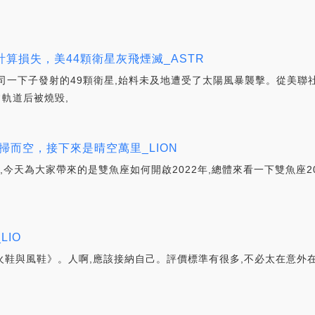
算損失，美44顆衛星灰飛煙滅_ASTR
司一下子發射的49顆衛星,始料未及地遭受了太陽風暴襲擊。從美聯
常軌道后被燒毀,
掃而空，接下來是晴空萬里_LION
夢,今天為大家帶來的是雙魚座如何開啟2022年,總體來看一下雙魚座2
IO
書吧,《火鞋與風鞋》。人啊,應該接納自己。評價標準有很多,不必太在