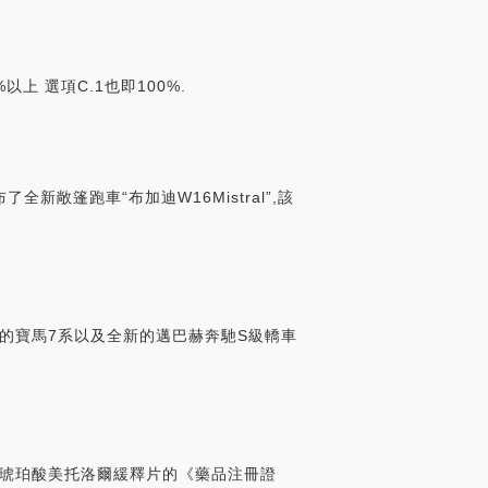
上 選項C.1也即100%.
新敞篷跑車“布加迪W16Mistral”,該
新款式的寶馬7系以及全新的邁巴赫奔馳S級轎車
的琥珀酸美托洛爾緩釋片的《藥品注冊證