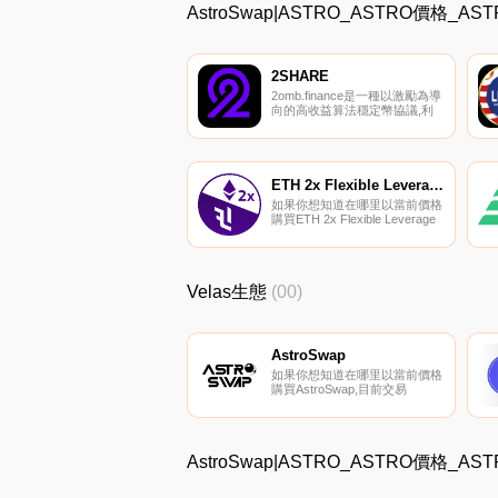
AstroSwap|ASTRO_ASTRO價格_
2SHARE
2omb.finance是一種以激勵為導
向的高收益算法穩定幣協議,利
用鑄幣稅機制將2億美元與
Fantom 1:1掛鉤.
ETH 2x Flexible Leverage Index
如果你想知道在哪里以當前價格
購買ETH 2x Flexible Leverage
Index,目前交易{ETH 2x Flexible
Leverage Index]股票的頂級加
密貨幣交易所是Uniswap（V3）
和Uniswap。您可以在我們的加
Velas生態
(00)
密貨幣交易所頁面上找到其他列
表.
AstroSwap
如果你想知道在哪里以當前價格
購買AstroSwap,目前交易
{AstroSwap]股票的頂級加密貨
幣交易所是Gate.io、
PancakeSwap（V2）、
Wagyuswap和AstroSwap。您
AstroSwap|ASTRO_ASTRO價格_
可以在我們的加密貨幣交易所頁
面上找到其他列表.