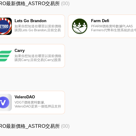
ASTRO最新價格_ASTRO交易所
(00)
Lets Go Brandon
Farm Defi
如果你想知道在哪里以當前價格
PFARM價格實時數據PLAAS
購買Lets Go Brandon,目前交易
Farmers代幣和生態系統的去
{Lets Go Brandon]股票的頂級
心化產量農產品,在真實農產品
加密貨幣交易所是
上具有最高的APY.
Uniswap（V2）。您可以在我們
的加密貨幣交易所頁面上找到其
他列表.
Carry
如果你想知道在哪里以當前價格
購買Carry,目前交易{Carry]股票
的頂級加密貨幣交易所是
BTCEX、Gate.io、HuoCRE、
UpCREt和Indodax。您可以在
我們的加密貨幣交易所頁面上找
到其他列表。Carry（CRE）是
一種加密貨幣,在以太坊平臺上
運行.
VeleroDAO
VDGT價格實時數據,
VeleroDAO是第一個抵押品支持
的穩定幣USDV背后的治理協議,
用于現有最快、最安全的區塊鏈
網絡Velas。VeleroDAO不僅是
Velas的先行者,而且還獲得了
ASTRO最新價格_ASTRO交易所
(00)
Velas贈款計劃的最高贈款.