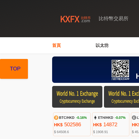
比特幣交易所
首頁
以太坊
TOP
TOP
TOP
BTC/HKD
-0.16%
ETH/HKD
-0.07%
L
502586
14872
HK$
HK$
HK
$ 64508.6
$ 1908.91
$ 45