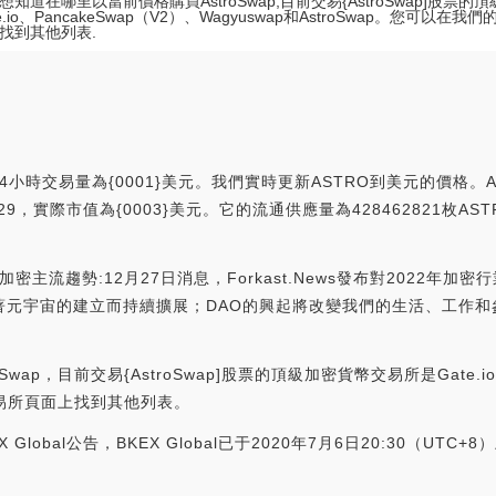
想知道在哪里以當前價格購買AstroSwap,目前交易{AstroSwap]股票
e.io、PancakeSwap（V2）、Wagyuswap和AstroSwap。您可以在
找到其他列表.
24小時交易量為{0001}美元。我們實時更新ASTRO到美元的價格。As
#1829，實際市值為{0003}美元。它的流通供應量為428462821枚AS
O仍為加密主流趨勢:12月27日消息，Forkast.News發布對2022
宇宙的建立而持續擴展；DAO的興起將改變我們的生活、工作和參與方式。（
p，目前交易{AstroSwap]股票的頂級加密貨幣交易所是Gate.io、P
交易所頁面上找到其他列表。
EX Global公告，BKEX Global已于2020年7月6日20:30（UTC