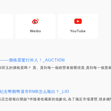
Weibo
YouTube
——價格震驚行外人！_AUCTION
 和田玉的價格貴嗎？ 貴。貴到每一個經營者都覺得貴,貴到每一個
紀念幣郵幣退市RMB怎么報白？_LIO
小商店怎樣報白開啟?伴隨著收藏家的低齡化,為了滿足市場運營,很多