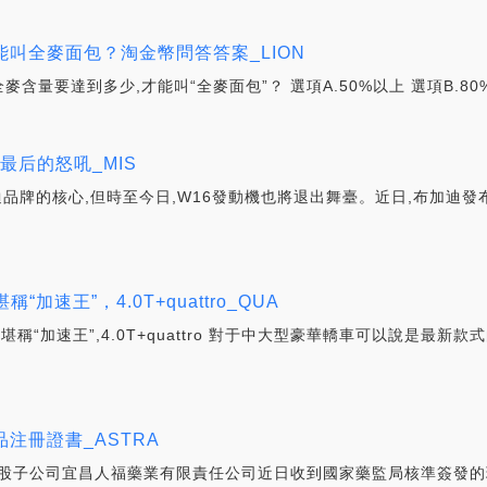
叫全麥面包？淘金幣問答答案_LION
要達到多少,才能叫“全麥面包”？ 選項A.50%以上 選項B.80%以
機最后的怒吼_MIS
品牌的核心,但時至今日,W16發動機也將退出舞臺。近日,布加迪發布了全
加速王”，4.0T+quattro_QUA
堪稱“加速王”,4.0T+quattro 對于中大型豪華轎車可以說是最
注冊證書_ASTRA
其控股子公司宜昌人福藥業有限責任公司近日收到國家藥監局核準簽發