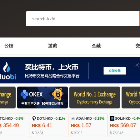
公鏈
游戲
金融
交
TC/HKD
-0.5%
DOT/HKD
-0.11%
ADA/HKD
-3.29%
SOL/HKD
-0.4
354.49
6.41
1.57
569.07
$
HK$
HK$
HK$
.5
$ 0.823
$ 0.202
$ 73.042