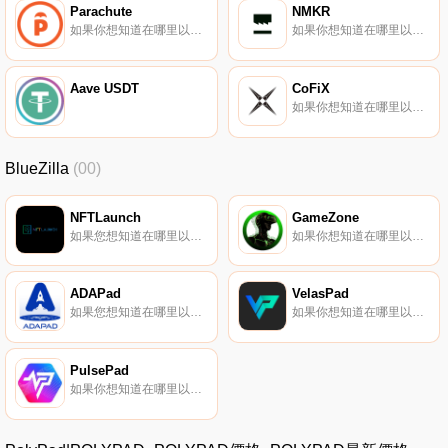
Parachute
NMKR
如果你想知道在哪里以當前價格購買Parachute,目前交易{Parachute]股票的頂級加密貨幣交易所是CoinW、Uniswap（V2）和Mercatox。您可以在我們的加密貨幣交易所頁面上找到其他列表。Parachute是PAR背后的去中心化自治組織（DAO）和社區.
如果你想知道在哪里以當前價格購買NMKR,目前交易{NMKR]股票的頂級加密貨幣交易所是Bitrue和LCX Exchange。您可以在我們的加密貨幣交易所頁面上找到其他列表.
Aave USDT
CoFiX
如果你想知道在哪里以當前價格購買CoFiX,目前交易{CoFiX]股票的頂級加密貨幣交易所是CoinW、Gate.io和MEXC。您可以在我們的加密貨幣交易所頁面上找到其他列表.
BlueZilla
(00)
NFTLaunch
GameZone
如果您想知道在哪里以當前價格購買NFTLaunch,目前交易｛NFTLnname｝股票的頂級加密貨幣交易所是Gate.io。您可以在我們的加密貨幣交易所頁面上找到其他交易所。NFTLaunch將成為第一個通貨緊縮、慈善、零天然氣戰爭、公平分配、NFT發布平臺。。。。
如果你想知道在哪里以當前價格購買GameZone,目前交易{GameZone]股票的頂級加密貨幣交易所是Gate.io、MEXC和PancakeSwap（V2）。您可以在我們的加密貨幣交易所頁面上找到其他列表.
ADAPad
VelasPad
如果您想知道在哪里以當前價格購買ADAPad,目前交易｛ADAPADnname｝股票的頂級加密貨幣交易所是Gate.io。您可以在我們的加密貨幣交易所頁面上找到其他交易所。什么是ADAPad（ADAPAD）？ADAPad稱自己為“Cardano生態系統的第一個通縮發射臺”.
如果你想知道在哪里以當前價格購買VelasPad,目前交易{VelasPad]股票的頂級加密貨幣交易所是Gate.io、PancakeSwap（V2）和Wagyuswap。您可以在我們的加密貨幣交易所頁面上找到其他列表.
PulsePad
如果你想知道在哪里以當前價格購買PulsePad,目前交易{PulsePad]股票的頂級加密貨幣交易所是Gate.io、PancakeSwap（V2）、Uniswap（V2）和Wagyuswap。您可以在我們的加密貨幣交易所頁面上找到其他列表.