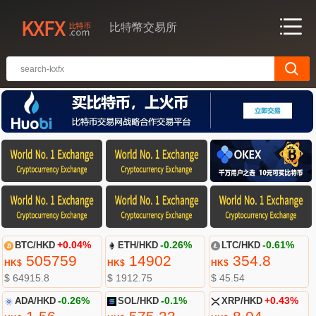
比特幣交易所
BTC/HKD
+0.04%
ETH/HKD
-0.26%
LTC/HKD
-0.61%
505759
14902
354.8
HK$
HK$
HK$
$ 64915.8
$ 1912.75
$ 45.54
ADA/HKD
-0.26%
SOL/HKD
-0.1%
XRP/HKD
+0.43%