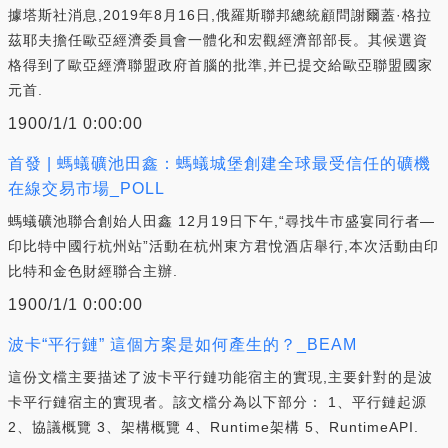
據塔斯社消息,2019年8月16日,俄羅斯聯邦總統顧問謝爾蓋·格拉
茲耶夫擔任歐亞經濟委員會一體化和宏觀經濟部部長。其候選資
格得到了歐亞經濟聯盟政府首腦的批準,并已提交給歐亞聯盟國家
元首.
1900/1/1 0:00:00
首發 | 螞蟻礦池田鑫：螞蟻城堡創建全球最受信任的礦機
在線交易市場_POLL
螞蟻礦池聯合創始人田鑫 12月19日下午,“尋找牛市盛宴同行者—
印比特中國行杭州站”活動在杭州東方君悅酒店舉行,本次活動由印
比特和金色財經聯合主辦.
1900/1/1 0:00:00
波卡“平行鏈” 這個方案是如何產生的？_BEAM
這份文檔主要描述了波卡平行鏈功能宿主的實現,主要針對的是波
卡平行鏈宿主的實現者。該文檔分為以下部分： 1、平行鏈起源
2、協議概覽 3、架構概覽 4、Runtime架構 5、RuntimeAPI.