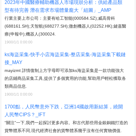
2023年中國醫療輔助機器人市場現狀分析：供給產品類
型有待完善 潛在需求市場體量龐大「組圖」_AMP
行業主要上市公司：主要有哈工智能(000584.SZ);威高骨科
(688161.SH);天智航(688277.SH);微創機器人(02252.HK);鍵嘉醫
療(申報中);機器人(300024.
1900/1/1 0:00:00
ks海盜采集-快手小店海盜采集-整店采集-海盜采集下載鏈
接_MAY
mayizmt 詳情復制上方字母即可添加ks海盜采集是一款功能強大
的店鋪商品采集工具,提供了多個實用的功能,幫助用戶輕松獲取各
類商品信息.
1900/1/1 0:00:00
1700點，人民幣意外下跌，亞洲14國啟用新結算，繞開
人民幣CIPS？_IFT
“關注”一下,我們一起探討更多內容。和古代那些用金銀銅鐵打造的
貨幣體系不同,現代經濟社會的貨幣體系幾乎沒有任何實物價值.