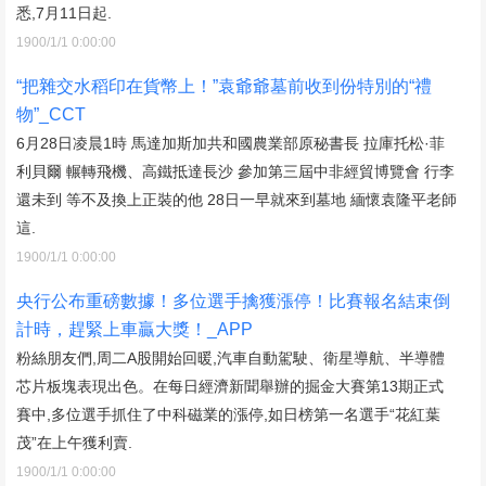
悉,7月11日起.
1900/1/1 0:00:00
“把雜交水稻印在貨幣上！”袁爺爺墓前收到份特別的“禮
物”_CCT
6月28日凌晨1時 馬達加斯加共和國農業部原秘書長 拉庫托松·菲
利貝爾 輾轉飛機、高鐵抵達長沙 參加第三屆中非經貿博覽會 行李
還未到 等不及換上正裝的他 28日一早就來到墓地 緬懷袁隆平老師
這.
1900/1/1 0:00:00
央行公布重磅數據！多位選手擒獲漲停！比賽報名結束倒
計時，趕緊上車贏大獎！_APP
粉絲朋友們,周二A股開始回暖,汽車自動駕駛、衛星導航、半導體
芯片板塊表現出色。在每日經濟新聞舉辦的掘金大賽第13期正式
賽中,多位選手抓住了中科磁業的漲停,如日榜第一名選手“花紅葉
茂”在上午獲利賣.
1900/1/1 0:00:00