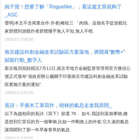
純干貨！想要了解「Roguelike」，看這篇文章就夠了
_ASC
聲明|本文不含商業合作 作者|權杖三 「肉鴿」這個名字從游戲玩
家群體到游戲作者群體幾乎無人不知,無人不曉.
1900/1/1 0:00:00
南京建設科創金融改革試驗區方案落地，將開展“數幣+”
賦能行動_數字人
新京報貝殼財經訊7月11日,南京市地方金融監督管理局官方微信公
號正式發布“省政府辦公廳關于印發南京市建設科創金融改革試驗
區實施方案的通知”.
1900/1/1 0:00:00
長詩：手握木工筆寫作，樹林的氣息走進我房間_
以下為趙柏田的長詩《寫下》節選 78． 如今,我說到某個事物,總
是想到它背后的另一個事物,比如一件剛換上的外套,它久違的氣息
讓我聞到了那一年早春青草的氣息.
1900/1/1 0:00:00