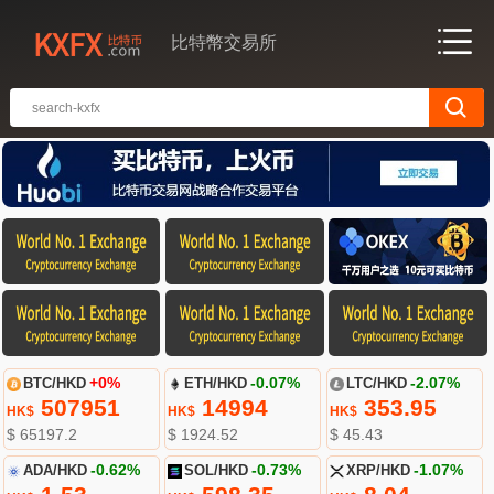
比特幣交易所
BTC/HKD
+0%
ETH/HKD
-0.07%
LTC/HKD
-2.07%
507951
14994
353.95
HK$
HK$
HK$
$ 65197.2
$ 1924.52
$ 45.43
ADA/HKD
-0.62%
SOL/HKD
-0.73%
XRP/HKD
-1.07%