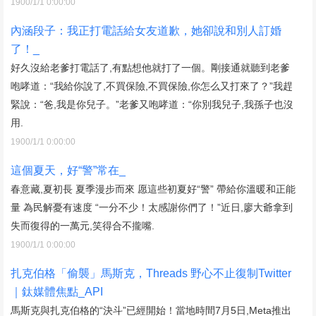
1900/1/1 0:00:00
內涵段子：我正打電話給女友道歉，她卻說和別人訂婚
了！_
好久沒給老爹打電話了,有點想他就打了一個。剛接通就聽到老爹
咆哮道：“我給你說了,不買保險,不買保險,你怎么又打來了？”我趕
緊說：“爸,我是你兒子。”老爹又咆哮道：“你別我兒子,我孫子也沒
用.
1900/1/1 0:00:00
這個夏天，好“警”常在_
春意藏,夏初長 夏季漫步而來 愿這些初夏好“警” 帶給你溫暖和正能
量 為民解憂有速度 “一分不少！太感謝你們了！”近日,廖大爺拿到
失而復得的一萬元,笑得合不攏嘴.
1900/1/1 0:00:00
扎克伯格「偷襲」馬斯克，Threads 野心不止復制Twitter
｜鈦媒體焦點_API
馬斯克與扎克伯格的“決斗”已經開始！當地時間7月5日,Meta推出