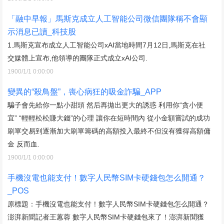
「融中早報」馬斯克成立人工智能公司微信團隊稱不會顯
示消息已讀_科技股
1.馬斯克宣布成立人工智能公司xAI當地時間7月12日,馬斯克在社
交媒體上宣布,他領導的團隊正式成立xAI公司.
1900/1/1 0:00:00
變異的“殺鳥盤”，喪心病狂的吸金詐騙_APP
騙子會先給你一點小甜頭 然后再拋出更大的誘惑 利用你“貪小便
宜” “輕輕松松賺大錢”的心理 讓你在短時間內 從小金額嘗試的成功
刷單交易到逐漸加大刷單籌碼的高額投入最終不但沒有獲得高額傭
金 反而血.
1900/1/1 0:00:00
手機沒電也能支付！數字人民幣SIM卡硬錢包怎么開通？
_POS
原標題：手機沒電也能支付！數字人民幣SIM卡硬錢包怎么開通？
澎湃新聞記者王蕙蓉 數字人民幣SIM卡硬錢包來了！澎湃新聞獲