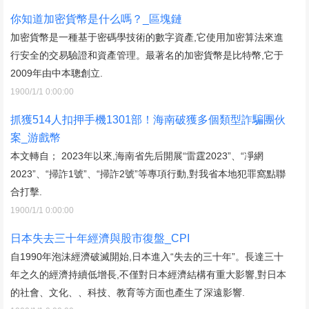
你知道加密貨幣是什么嗎？_區塊鏈
加密貨幣是一種基于密碼學技術的數字資產,它使用加密算法來進
行安全的交易驗證和資產管理。最著名的加密貨幣是比特幣,它于
2009年由中本聰創立.
1900/1/1 0:00:00
抓獲514人扣押手機1301部！海南破獲多個類型詐騙團伙
案_游戲幣
本文轉自； 2023年以來,海南省先后開展“雷霆2023”、“凈網
2023”、“掃詐1號”、“掃詐2號”等專項行動,對我省本地犯罪窩點聯
合打擊.
1900/1/1 0:00:00
日本失去三十年經濟與股市復盤_CPI
自1990年泡沫經濟破滅開始,日本進入“失去的三十年”。長達三十
年之久的經濟持續低增長,不僅對日本經濟結構有重大影響,對日本
的社會、文化、、科技、教育等方面也產生了深遠影響.