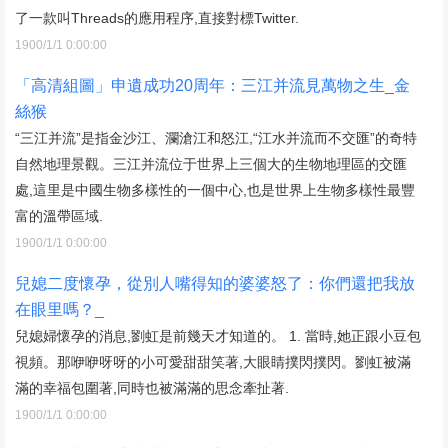
了一款叫Threads的應用程序,直接對標Twitter.
1900/1/1 0:00:00
「高清組圖」申遺成功20周年：三江并流見萬物之生_金
絲猴
“三江并流”是指金沙江、瀾滄江和怒江,“江水并流而不交匯”的奇特
自然地理景觀。三江并流位于世界上三個大的生物地理區的交匯
處,這里是中國生物多樣性的一個中心,也是世界上生物多樣性最豐
富的溫帶區域.
1900/1/1 0:00:00
兒媳二度懷孕，從別人嘴得知的婆婆怒了：你們還把我放
在眼里嗎？_
兒媳婦懷孕的消息,劉虹是前幾天才知道的。 1. 當時,她正跟小豆包
視頻。那咿咿呀呀的小可愛甜甜笑著,大眼睛撲閃撲閃。劉虹被滿
滿的幸福包圍著,同時也被滿滿的思念牽扯著.
1900/1/1 0:00:00