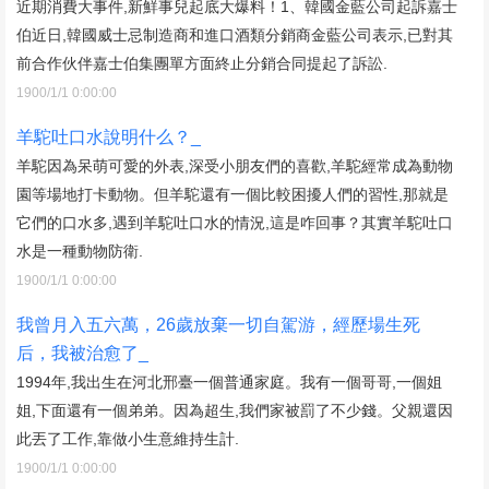
近期消費大事件,新鮮事兒起底大爆料！1、韓國金藍公司起訴嘉士
伯近日,韓國威士忌制造商和進口酒類分銷商金藍公司表示,已對其
前合作伙伴嘉士伯集團單方面終止分銷合同提起了訴訟.
1900/1/1 0:00:00
羊駝吐口水說明什么？_
羊駝因為呆萌可愛的外表,深受小朋友們的喜歡,羊駝經常成為動物
園等場地打卡動物。但羊駝還有一個比較困擾人們的習性,那就是
它們的口水多,遇到羊駝吐口水的情況,這是咋回事？其實羊駝吐口
水是一種動物防衛.
1900/1/1 0:00:00
我曾月入五六萬，26歲放棄一切自駕游，經歷場生死
后，我被治愈了_
1994年,我出生在河北邢臺一個普通家庭。我有一個哥哥,一個姐
姐,下面還有一個弟弟。因為超生,我們家被罰了不少錢。父親還因
此丟了工作,靠做小生意維持生計.
1900/1/1 0:00:00