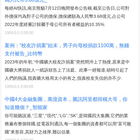
每經AI快訊,南京熊貓7月12日晚間發布公告稱,截至公告日,公司對
外擔保均為對子公司的擔保,擔保總額為人民幣3.68億元,占公司
2022年度經審計歸屬于母公司所有者權益的10.35%.
1900/1/1 0:00:00
案例：“校友詐捐案”始末，男子向母校捐款1100萬，無錢
支付被告_比特幣
2023年的年初,“中國礦大校友詐捐案”突然間沖上了熱搜,原來是中
國礦大將捐款人一紙訴狀告上了法庭。此事一經報道,頓時引起了
人們的熱議,指責礦大格局太小的有之,指責校友失信的亦不少.
1900/1/1 0:00:00
中國4大金融集團，萬億資本，騰訊阿里都得稱大哥，你
知道幾個？_智能家
你可能聽說過,“三星”,“現代”,“LG”,“SK”,是韓國四大集團,它們的業
務遍布整個韓國,從電器到通訊,每一個集團的資產都可以用“富可敵
國”來形容,其財力之雄厚,難以估量.