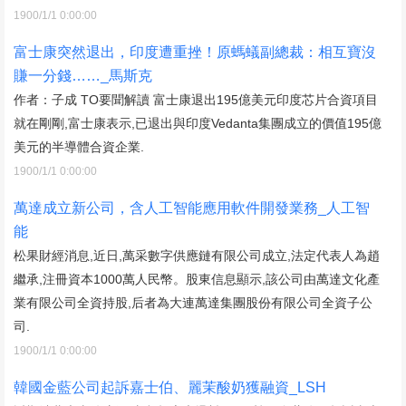
1900/1/1 0:00:00
富士康突然退出，印度遭重挫！原螞蟻副總裁：相互寶沒
賺一分錢……_馬斯克
作者：子成 TO要聞解讀 富士康退出195億美元印度芯片合資項目
就在剛剛,富士康表示,已退出與印度Vedanta集團成立的價值195億
美元的半導體合資企業.
1900/1/1 0:00:00
萬達成立新公司，含人工智能應用軟件開發業務_人工智
能
松果財經消息,近日,萬采數字供應鏈有限公司成立,法定代表人為趙
繼承,注冊資本1000萬人民幣。股東信息顯示,該公司由萬達文化產
業有限公司全資持股,后者為大連萬達集團股份有限公司全資子公
司.
1900/1/1 0:00:00
韓國金藍公司起訴嘉士伯、麗茉酸奶獲融資_LSH