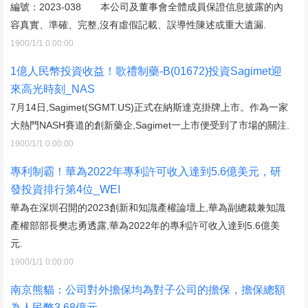
編號：2023-038 本公司及董事會全體成員保證信息披露的內
容真實、準確、完整,沒有虛假記載、誤導性陳述或重大遺漏.
1900/1/1 0:00:00
1億人民幣投資收益！歌禮制藥-B(01672)投資Sagimet迎
來高光時刻_NAS
7月14日,Sagimet(SGMT.US)正式在納斯達克掛牌上市。作為一家
大熱門NASH賽道的創新藥企,Sagimet一上市便受到了市場的關注.
1900/1/1 0:00:00
專利制霸！華為2022年專利許可收入達到5.6億美元，研
發投資排行第4位_WEI
華為在深圳召開的2023創新和知識產權論壇上,華為副總裁兼知識
產權部部長樊志勇透露,華為2022年的專利許可收入達到5.6億美
元.
1900/1/1 0:00:00
南京熊貓：公司對外擔保均為對子公司的擔保，擔保總額
為人民幣3.68億元_