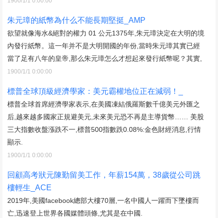
1900/1/1 0:00:00
朱元璋的紙幣為什么不能長期堅挺_AMP
欲望就像海水&絕對的權力 01 公元1375年,朱元璋決定在大明的境
內發行紙幣。這一年并不是大明開國的年份,當時朱元璋其實已經
當了足有八年的皇帝,那么朱元璋怎么才想起來發行紙幣呢？其實,
1900/1/1 0:00:00
標普全球頂級經濟學家：美元霸權地位正在減弱！_
標普全球首席經濟學家表示,在美國凍結俄羅斯數千億美元外匯之
后,越來越多國家正規避美元,未來美元恐不再是主導貨幣…… 美股
三大指數收盤漲跌不一,標普500指數跌0.08%:金色財經消息,行情
顯示.
1900/1/1 0:00:00
回顧高考狀元陳勤留美工作，年薪154萬，38歲從公司跳
樓輕生_ACE
2019年,美國facebook總部大樓70層,一名中國人一躍而下墜樓而
亡,迅速登上世界各國媒體頭條,尤其是在中國.