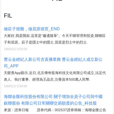
FIL
做莊子很難，做屈原很苦_END
大家好,我是開叔,這里是“爐邊隨筆”。今天不聊管理和投資,聊聊莊
子和屈原。莊子是隱士中的隱士,屈原是烈士中的烈士.
1900/1/1 0:00:00
曹云金經紀人新公司含直播業務 曹云金經紀人成立新公
司_APP
天眼查App顯示,近日,北京傳奇龍海科技文化有限公司成立,法定代
表人、執行董事、經理為王晶京,注冊資本500萬人民幣.
1900/1/1 0:00:00
海聯金匯科技股份有限公司 關于增加全資子公司與中國
銀聯股份 有限公司日常關聯交易額度的公告_科技股
來源：證券日報 證券代碼：002537證券簡稱：海聯金匯公告